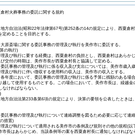
粟倉村火葬事務の委託に関する規約
、地方自治法
(昭和22年法律第67号)
第252条の14の規定により、西粟倉
を定めることを目的とする。
、大原斎場に関する委託事務の管理及び執行を美作市に委託する。
算の執行)
管理及び執行に要する経費は、西粟倉村の負担とし、西粟倉村はあらか
及び交付の時期は、美作市長が西粟倉村長と協議して定める。
、委託事務の管理及び執行に係る収入及び支出については、美作市歳入
管理及び執行に伴い徴収する使用料の収入は、美作市の収入とする。
、各年度において、委託事務の管理及び執行に係る予算に残額のある場
り越して使用するものとする。
この場合において、美作市長は、繰越金
しなければならない。
)
地方自治法第233条第6項の規定により、決算の要領を公表したとき
、委託事務の管理及び執行について連絡調整を図るため必要に応じて連
の措置)
管理及び執行について適用される美作市の条例及び規則その他の規程
(以
作市長はあらかじめ、当該条例等の案を西粟倉村長に通知しなければな