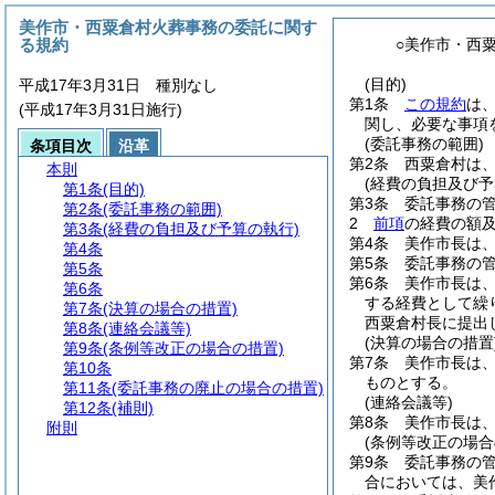
美作市・西粟倉村火葬事務の委託に関す
る規約
○美作市・西
(目的)
平成17年3月31日 種別なし
第1条
この規約
は
(平成17年3月31日施行)
関し、必要な事項
(委託事務の範囲)
条項目次
沿革
第2条
西粟倉村は
本則
(経費の負担及び予
第1条
(目的)
第3条
委託事務の
第2条
(委託事務の範囲)
2
前項
の経費の額
第3条
(経費の負担及び予算の執行)
第4条
美作市長は
第4条
第5条
委託事務の
第5条
第6条
美作市長は
第6条
する経費として繰
第7条
(決算の場合の措置)
西粟倉村長に提出
第8条
(連絡会議等)
(決算の場合の措置
第9条
(条例等改正の場合の措置)
第7条
美作市長は、
第10条
ものとする。
第11条
(委託事務の廃止の場合の措置)
(連絡会議等)
第12条
(補則)
第8条
美作市長は
附則
(条例等改正の場合
第9条
委託事務の
合においては、美