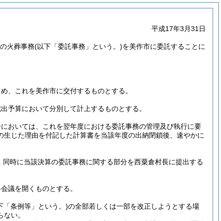
平成17年3月31日
村の火葬事務
(以下「委託事務」という。)
を美作市に委託することに
じめ、これを美作市に交付するものとする。
歳出予算において分別して計上するものとする。
合においては、これを翌年度における委託事務の管理及び執行に要
の生じた理由を付記した計算書を当該年度の出納閉鎖後、速やかに
は、同時に当該決算の委託事務に関する部分を西粟倉村長に提出する
絡会議を開くものとする。
下「条例等」という。)
の全部若しくは一部を改正しようとする場
らない。