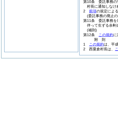
第10条
委託事務の
村長に通知しなけ
2
前項
の規定によ
(委託事務の廃止の
第11条
委託事務を
伴って生ずる余剰
(補則)
第12条
この規約
に
附
則
1
この規約
は、平成
2
西粟倉村長は、