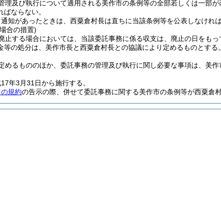
管理及び執行について適用される美作市の条例等の全部若しくは一部が
ればならない。
る通知があったときは、西粟倉村長は直ちに当該条例等を公表しなけれ
場合の措置)
廃止する場合においては、当該委託事務に係る収支は、廃止の日をもっ
金等の処分は、美作市長と西粟倉村長との協議により定めるものとする
定めるもののほか、委託事務の管理及び執行に関し必要な事項は、美作
17年3月31日から施行する。
この規約
の告示の際、併せて委託事務に関する美作市の条例等が西粟倉