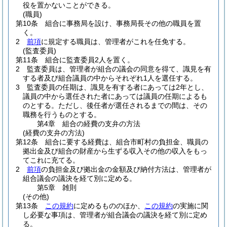
役を置かないことができる。
(職員)
第10条
組合に事務局を設け、事務局長その他の職員を置
く。
2
前項
に規定する職員は、管理者がこれを任免する。
(監査委員)
第11条
組合に監査委員2人を置く。
2
監査委員は、管理者が組合の議会の同意を得て、識見を有
する者及び組合議員の中からそれぞれ1人を選任する。
3
監査委員の任期は、識見を有する者にあっては2年とし、
議員の中から選任された者にあっては議員の任期によるも
のとする。
ただし、後任者が選任されるまでの間は、その
職務を行うものとする。
第4章
組合の経費の支弁の方法
(経費の支弁の方法)
第12条
組合に要する経費は、組合市町村の負担金、職員の
拠出金及び組合の財産から生ずる収入その他の収入をもっ
てこれに充てる。
2
前項
の負担金及び拠出金の金額及び納付方法は、管理者が
組合議会の議決を経て別に定める。
第5章
雑則
(その他)
第13条
この規約
に定めるもののほか、
この規約
の実施に関
し必要な事項は、管理者が組合議会の議決を経て別に定め
る。