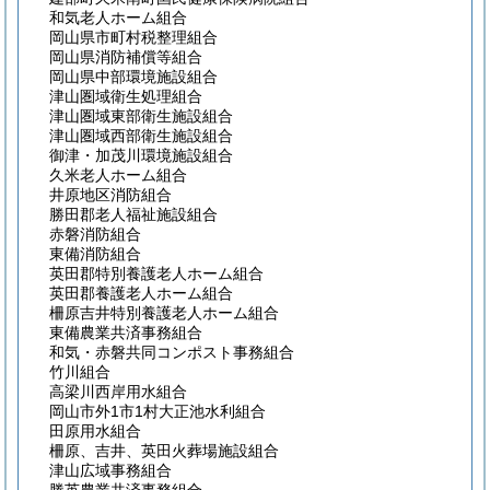
和気老人ホーム組合
岡山県市町村税整理組合
岡山県消防補償等組合
岡山県中部環境施設組合
津山圏域衛生処理組合
津山圏域東部衛生施設組合
津山圏域西部衛生施設組合
御津・加茂川環境施設組合
久米老人ホーム組合
井原地区消防組合
勝田郡老人福祉施設組合
赤磐消防組合
東備消防組合
英田郡特別養護老人ホーム組合
英田郡養護老人ホーム組合
柵原吉井特別養護老人ホーム組合
東備農業共済事務組合
和気・赤磐共同コンポスト事務組合
竹川組合
高梁川西岸用水組合
岡山市外1市1村大正池水利組合
田原用水組合
柵原、吉井、英田火葬場施設組合
津山広域事務組合