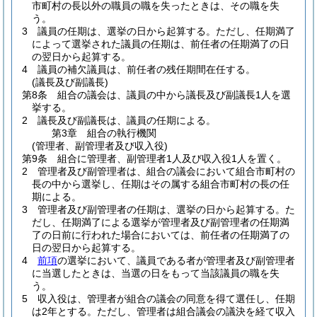
市町村の長以外の職員の職を失ったときは、その職を失
う。
3
議員の任期は、選挙の日から起算する。
ただし、任期満了
によって選挙された議員の任期は、前任者の任期満了の日
の翌日から起算する。
4
議員の補欠議員は、前任者の残任期間在任する。
(議長及び副議長)
第8条
組合の議会は、議員の中から議長及び副議長1人を選
挙する。
2
議長及び副議長は、議員の任期による。
第3章
組合の執行機関
(管理者、副管理者及び収入役)
第9条
組合に管理者、副管理者1人及び収入役1人を置く。
2
管理者及び副管理者は、組合の議会において組合市町村の
長の中から選挙し、任期はその属する組合市町村の長の任
期による。
3
管理者及び副管理者の任期は、選挙の日から起算する。
た
だし、任期満了による選挙が管理者及び副管理者の任期満
了の日前に行われた場合においては、前任者の任期満了の
日の翌日から起算する。
4
前項
の選挙において、議員である者が管理者及び副管理者
に当選したときは、当選の日をもって当該議員の職を失
う。
5
収入役は、管理者が組合の議会の同意を得て選任し、任期
は2年とする。
ただし、管理者は組合議会の議決を経て収入