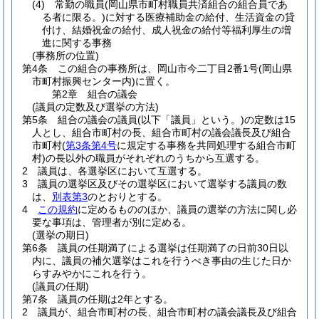
(4)
常勤の職員
(岡山県市町村職員共済組合の組合員であ
る者に限る。)
に対する医療補助金の給付、生活資金の貸
付け、結婚祝金の給付、成人祝金の給付等福利厚生の増
進に関する事務
(事務所の位置)
第4条
この組合の事務所は、岡山市今二丁目2番1号
(岡山県
市町村振興センター内)
に置く。
第2章
組合の議会
(議員の定数及び選挙の方法)
第5条
組合の議会の議員
(以下「議員」という。)
の定数は15
人とし、組合市町村の長、組合市町村の議会議長及び組合
市町村
(
第3条第4号
に規定する事務を共同処理する組合市町
村)
の長以外の職員がそれぞれのうちから互選する。
2
議員は、各選挙区において互選する。
3
議員の選挙区及びその選挙区において選挙する議員の数
は、
別表第3
のとおりとする。
4
この規約
に定めるもののほか、議員の選挙の方法に関し必
要な事項は、管理者が別に定める。
(選挙の期日)
第6条
議員の任期満了による選挙は任期満了の日前30日以
内に、議員の補欠選挙はこれを行うべき事由の生じた日か
らすみやかにこれを行う。
(議員の任期)
第7条
議員の任期は2年とする。
2
議員が、組合市町村の長、組合市町村の議会議長及び組合