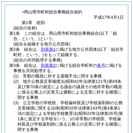
○岡山県市町村総合事務組合規約
平成17年4月1日
第1章
総則
(組合の名称)
第1条
この組合は、岡山県市町村総合事務組合
(以下「組
合」という。)
という。
(組合を組織する地方公共団体)
第2条
組合は、
別表第1
に掲げる地方公共団体
(以下「組合市
町村」という。)
をもって組織する。
(組合の共同処理する事務)
第3条
組合は、
別表第2
に掲げる組合市町村の
各号
に掲げる
事務を共同処理する。
(1)
常勤の職員に対する退職手当に関する事務
(2)
地方公務員災害補償法
(昭和42年法律第121号)
第69条
及び第70条の規定による議会の議員その他非常勤の職員
に係る公務上の災害又は通勤による災害に対する補償に
関する事務
(3)
公立学校の学校医、学校歯科医及び学校薬剤師の公務
災害補償に関する法律
(昭和32年法律第143号)
第4条第1
項の規定による学校
(学校教育法
(昭和22年法律第26号)
第
1条に規定する学校をいう。)
の非常勤の学校医、学校歯
科医及び学校薬剤師に係る公務上の災害に対する補償に
関する事務