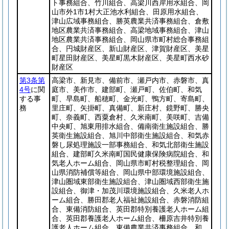
ト事務組合、竹川組合、高梁川西岸用水組合、岡
山市外1市1村大正池水利組合、田原用水組合、
津山広域事務組合、勝英農業共済事務組合、倉敷
地区農業共済事務組合、高梁地域事務組合、津山
地区農業共済事務組合、岡山県市町村総合事務組
合、円城財産区、新山財産区、津賀財産区、美星
町星田財産区、美星町黒木財産区、美星町西水砂
財産区
第3条第
高梁市、新見市、備前市、瀬戸内市、赤磐市、真
4号
に関
庭市、美作市、建部町、瀬戸町、佐伯町、和気
する事
町、早島町、船穂町、金光町、鴨方町、寄島町、
務
里庄町、矢掛町、真備町、新庄村、鏡野町、勝央
町、奈義町、西粟倉村、久米南町、美咲町、吉備
中央町、旭東用排水組合、備南衛生施設組合、勝
英衛生施設組合、旭川中部衛生施設組合、和気赤
磐し尿処理施設一部事務組合、和気北部衛生施設
組合、建部町久米南町国民健康保険病院組合、和
気老人ホーム組合、岡山県市町村税整理組合、岡
山県消防補償等組合、岡山県中部環境施設組合、
津山圏域東部衛生施設組合、津山圏域西部衛生施
設組合、御津・加茂川環境施設組合、久米老人ホ
ーム組合、勝田郡老人福祉施設組合、赤磐消防組
合、東備消防組合、英田郡特別養護老人ホーム組
合、英田郡養護老人ホーム組合、柵原吉井特別養
護老人ホーム組合、東備農業共済事務組合、和