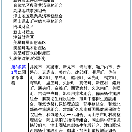
勝英農業共済事務組合
倉敷地区農業共済事務組合
高梁地域事務組合
津山地区農業共済事務組合
岡山県市町村総合事務組合
円城財産区
新山財産区
津賀財産区
美星町星田財産区
美星町黒木財産区
美星町西水砂財産区
別表第2
(第3条関係)
第3条第
井原市、高梁市、新見市、備前市、瀬戸内市、赤
1号
に関
磐市、真庭市、美作市、建部町、瀬戸町、佐伯
する事
町、和気町、早島町、船穂町、金光町、鴨方町、
務
寄島町、里庄町、矢掛町、真備町、新庄村、鏡野
町、勝央町、奈義町、西粟倉村、久米南町、美咲
町、吉備中央町、旭東用排水組合、備南衛生施設
組合、勝英衛生施設組合、旭川中部衛生施設組
合、和気赤磐し尿処理施設一部事務組合、和気北
部衛生施設組合、建部町久米南町国民健康保険病
院組合、和気老人ホーム組合、岡山県市町村税整
理組合、岡山県消防補償等組合、岡山県中部環境
施設組合、津山圏域東部衛生施設組合、津山圏域
西部衛生施設組合、御津・加茂川環境施設組合、