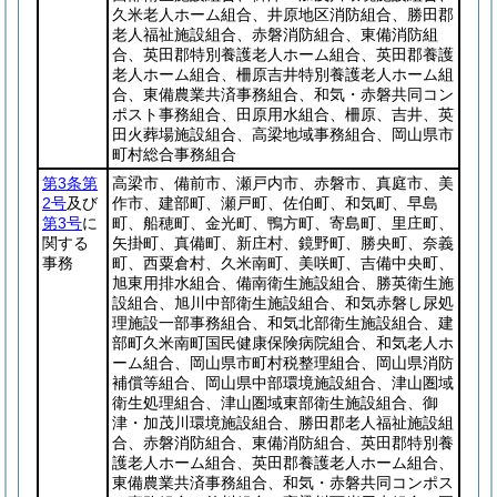
久米老人ホーム組合、井原地区消防組合、勝田郡
老人福祉施設組合、赤磐消防組合、東備消防組
合、英田郡特別養護老人ホーム組合、英田郡養護
老人ホーム組合、柵原吉井特別養護老人ホーム組
合、東備農業共済事務組合、和気・赤磐共同コン
ポスト事務組合、田原用水組合、柵原、吉井、英
田火葬場施設組合、高梁地域事務組合、岡山県市
町村総合事務組合
第3条第
高梁市、備前市、瀬戸内市、赤磐市、真庭市、美
2号
及び
作市、建部町、瀬戸町、佐伯町、和気町、早島
第3号
に
町、船穂町、金光町、鴨方町、寄島町、里庄町、
関する
矢掛町、真備町、新庄村、鏡野町、勝央町、奈義
事務
町、西粟倉村、久米南町、美咲町、吉備中央町、
旭東用排水組合、備南衛生施設組合、勝英衛生施
設組合、旭川中部衛生施設組合、和気赤磐し尿処
理施設一部事務組合、和気北部衛生施設組合、建
部町久米南町国民健康保険病院組合、和気老人ホ
ーム組合、岡山県市町村税整理組合、岡山県消防
補償等組合、岡山県中部環境施設組合、津山圏域
衛生処理組合、津山圏域東部衛生施設組合、御
津・加茂川環境施設組合、勝田郡老人福祉施設組
合、赤磐消防組合、東備消防組合、英田郡特別養
護老人ホーム組合、英田郡養護老人ホーム組合、
東備農業共済事務組合、和気・赤磐共同コンポス