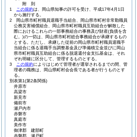
附
則
1
この規約
は、岡山県知事の許可を受け、平成17年4月1日
から施行する。
2
岡山県市町村職員退職手当組合、岡山県市町村非常勤職員
公務災害補償組合、岡山県市町村職員互助組合が解散した
際におけるこれらの一部事務組合の事務及び財産
(負債を含
む。)
の一切は、岡山県市町村総合事務組合が承継するもの
とする。
ただし、承継した従前の岡山県市町村職員退職手
当組合に係る退職手当調整基金及び準備積立金並びに岡山
県市町村職員互助組合に係る脱退還付金支払基金は、それ
ぞれ明確に区分して、管理するものとする。
3
この規約
によりはじめて管理者が選挙されるまでの間、管
理者の職務は、岡山県町村会会長である者が行うものとす
る。
別表第1
(第2条関係)
井原市
高梁市
新見市
備前市
瀬戸内市
赤磐市
真庭市
美作市
御津郡 建部町
赤磐郡 瀬戸町