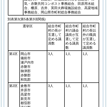
気・赤磐共同コンポスト事務組合、田原用水組
合、柵原、吉井、英田火葬場施設組合、高梁地域
事務組合、岡山県市町村総合事務組合
別表第3
(第5条第3項関係)
選挙区
組合市町
組合市町
組合市町
村の長が
村の議会
村の長以
互選して
議長が互
外の職員
定める議
選して定
が互選し
員数
める議員
て定める
数
議員数
第1区
岡山市
3人
1人
1人
備前市
瀬戸内市
赤磐市
御津郡
赤磐郡
和気郡
第2区
倉敷市
3人
1人
1人
井原市
高梁市
新見市
都窪郡