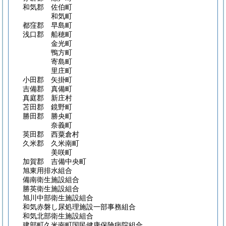
和気郡 佐伯町
和気町
都窪郡 早島町
浅口郡 船穂町
金光町
鴨方町
寄島町
里庄町
小田郡 矢掛町
吉備郡 真備町
真庭郡 新庄村
苫田郡 鏡野町
勝田郡 勝央町
奈義町
英田郡 西粟倉村
久米郡 久米南町
美咲町
加賀郡 吉備中央町
旭東用排水組合
備南衛生施設組合
勝英衛生施設組合
旭川中部衛生施設組合
和気赤磐し尿処理施設一部事務組合
和気北部衛生施設組合
建部町久米南町国民健康保険病院組合