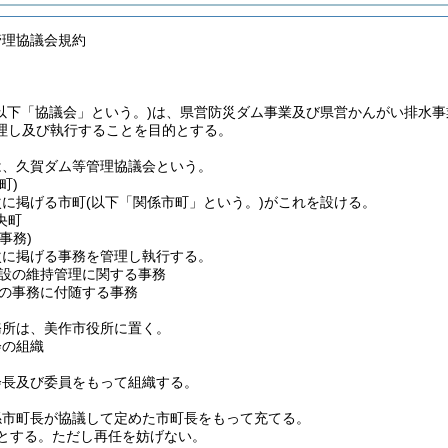
管理協議会規約
(以下「協議会」という。)
は、県営防災ダム事業及び県営かんがい排水事
理し及び執行することを目的とする。
は、久賀ダム等管理協議会という。
町)
次に掲げる市町
(以下「関係市町」という。)
がこれを設ける。
央町
事務)
次に掲げる事務を管理し執行する。
設の維持管理に関する事務
の事務に付随する事務
務所は、美作市役所に置く。
会の組織
会長及び委員をもって組織する。
係市町長が協議して定めた市町長をもって充てる。
とする。
ただし再任を妨げない。