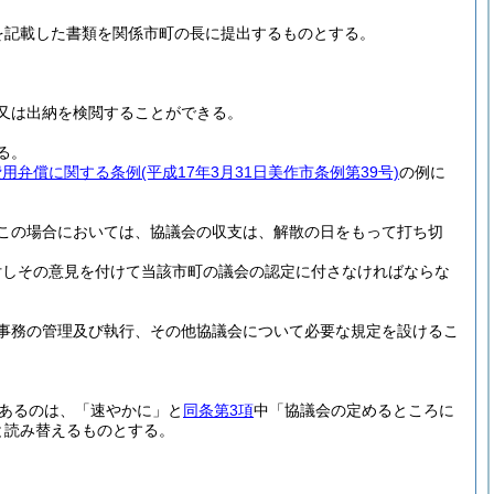
を記載した書類を関係市町の長に提出するものとする。
。
。
又は出納を検閲することができる。
る。
費用弁償に関する条例
(平成17年3月31日美作市条例第39号)
の例に
この場合においては、協議会の収支は、解散の日をもって打ち切
付しその意見を付けて当該市町の議会の認定に付さなければならな
事務の管理及び執行、その他協議会について必要な規定を設けるこ
あるのは、「速やかに」と
同条第3項
中「協議会の定めるところに
と読み替えるものとする。