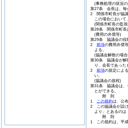
(事務処理の状況の
第27条
会長は、毎
2
関係市町長が協
この場合において
(関係市町長の監視
第28条
関係市町長
(費用の弁償等)
第29条
協議会の役
2
前項
の費用弁償
よる。
(協議会解散の場合
第30条
協議会が解
り、会長であった
2
前項
の規定によ
い。
(協議会の規程)
第31条
協議会は、
とができる。
附
則
1
この規約
は、公
2
この協議会が設
より」とあるのは
附
則
1
この規約は、平成