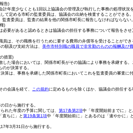
報告)
会計年度少なくとも1回以上協議会の管理及び執行した事務の処理状況
議して定める市町の監査委員は、協議会の出納を検査することができる
、監査委員は、監査の結果を他の関係市町長に報告しなければならない
権)
は必要があると認めるときは協議会の担任する事務について報告をさせ
職員は、その職務を行うために要する費用の弁償等を受けることができ
等の額及び支給方法は、
美作市特別職の職員で非常勤のものの報酬及び
の措置)
散した場合においては、関係市町長がその協議により事務を承継する。
ものが決算する。
る決算は、事務を承継した関係市町長においてこれを監査委員の審査に
その会議を経て、
この規約
に定めるものを除くほか、協議会の担任する
布の日から施行する。
けられた年度の予算に関しては、
第17条第2項
中「年度開始前までに」と
「直ちに」と
第19条第1項
中「年度開始前に」とあるのは「速やかに」
17年3月31日から施行する。