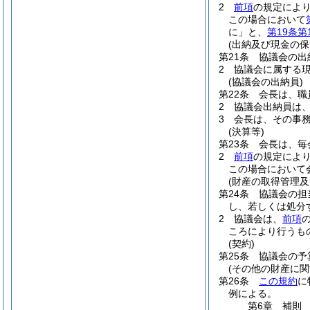
2
前項
の規定によ
この場合において
に」と、
第19条第
(出納及び現金の保
第21条
協議会の出
2
協議会に属する
(協議会の出納員)
第22条
会長は、職
2
協議会出納員は
3
会長は、その事
(決算等)
第23条
会長は、毎
2
前項
の規定によ
この場合において
(財産の取得管理及
第24条
協議会の担
し、若しくは処分
2
協議会は、
前項
ころにより行うも
(契約)
第25条
協議会の予
(その他の財産に関
第26条
この規約
に
例による。
第6章
補則