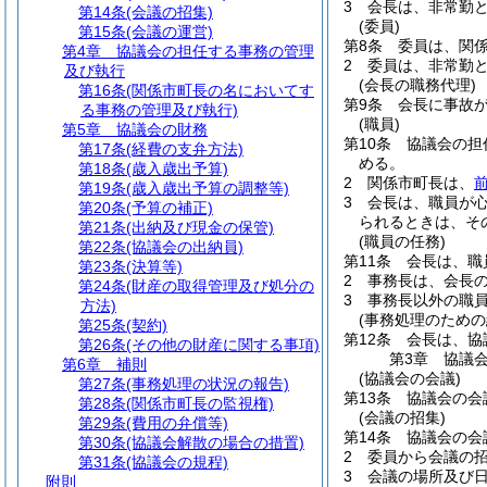
3
会長は、非常勤
第14条
(会議の招集)
(委員)
第15条
(会議の運営)
第8条
委員は、関
第4章
協議会の担任する事務の管理
2
委員は、非常勤
及び執行
(会長の職務代理)
第16条
(関係市町長の名においてす
第9条
会長に事故
る事務の管理及び執行)
(職員)
第5章
協議会の財務
第10条
協議会の担
第17条
(経費の支弁方法)
める。
第18条
(歳入歳出予算)
2
関係市町長は、
第19条
(歳入歳出予算の調整等)
3
会長は、職員が
第20条
(予算の補正)
られるときは、そ
第21条
(出納及び現金の保管)
(職員の任務)
第22条
(協議会の出納員)
第11条
会長は、職
第23条
(決算等)
2
事務長は、会長
第24条
(財産の取得管理及び処分の
3
事務長以外の職
方法)
(事務処理のための
第25条
(契約)
第12条
会長は、協
第26条
(その他の財産に関する事項)
第3章
協議
第6章
補則
(協議会の会議)
第27条
(事務処理の状況の報告)
第13条
協議会の会
第28条
(関係市町長の監視権)
(会議の招集)
第29条
(費用の弁償等)
第14条
協議会の会
第30条
(協議会解散の場合の措置)
2
委員から会議の
第31条
(協議会の規程)
3
会議の場所及び
附則