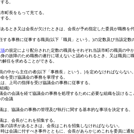
とする。
係市町長をもって充てる。
とする。
があるとき又は会長が欠けたときは、会長が予め指定した委員が職務を
任する事務に従事する職員
(以下「職員」という。)
の定数及び当該定数
前項
の規定により配分された定数の職員をそれぞれ当該市町の職員の中
心身の故障のため職務の遂行に堪えないと認められるとき、又は職員に
の解任を求めることができる。
員の中から主任の者
(以下「事務長」という。)
を定めなければならない
の命を受け協議会の事務を掌理する。
員は、上司の指揮を受け協議会の事務に従事する。
組織)
議会の会議を経て協議会の事務を処理するために必要な組織を設けるこ
会の会議
議は、協議会の事務の管理及び執行に関する基本的な事項を決定する。
議は、会長がこれを招集する。
招集の請求があるときは、会長はこれを招集しなければならない。
日時は会議に付すべき事件とともに、会長があらかじめこれを委員に通