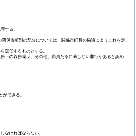
代理する。
の関係市町別の配分については、関係市町長の協議によりこれを定
から選任するものとする。
職務上の義務違反、その他、職員たるに適しない非行があると認め
。
とができる。
知しなければならない。