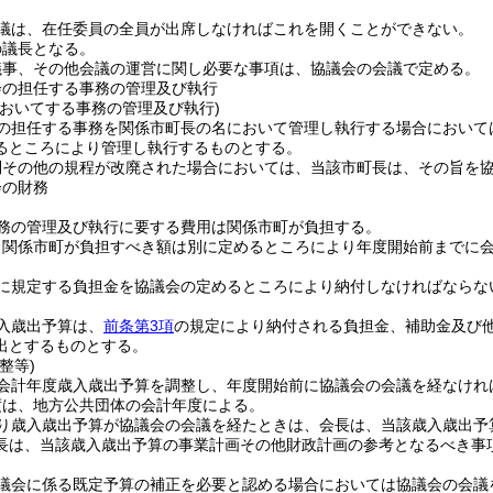
議は、在任委員の全員が出席しなければこれを開くことができない。
の議長となる。
議事、その他会議の運営に関し必要な事項は、協議会の会議で定める。
会の担任する事務の管理及び執行
においてする事務の管理及び執行)
の担任する事務を関係市町長の名において管理し執行する場合において
るところにより管理し執行するものとする。
則その他の規程が改廃された場合においては、当該市町長は、その旨を
会の財務
務の管理及び執行に要する費用は関係市町が負担する。
り関係市町が負担すべき額は別に定めるところにより年度開始前までに
に規定する負担金を協議会の定めるところにより納付しなければならな
入歳出予算は、
前条第3項
の規定により納付される負担金、補助金及び
出とするものとする。
整等)
会計年度歳入歳出予算を調整し、年度開始前に協議会の会議を経なけれ
度は、地方公共団体の会計年度による。
り歳入歳出予算が協議会の会議を経たときは、会長は、当該歳入歳出予
長は、当該歳入歳出予算の事業計画その他財政計画の参考となるべき事
議会に係る既定予算の補正を必要と認める場合においては協議会の会議