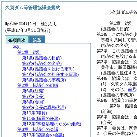
久賀ダム等管理協議会規約
○久賀ダム等
第1章
総則
昭和56年4月1日 種別なし
(協議会の目的)
(平成17年3月31日施行)
第1条
この協議会
事務を共同して管
条項目次
沿革
(協議会の名称)
本則
第2条
この協議会
第1章
総則
(協議会を設ける市
第1条
(協議会の目的)
第3条
協議会は、
第2条
(協議会の名称)
美作市、勝田郡勝
第3条
(協議会を設ける市町)
(協議会の担任する
第4条
(協議会の担任する事務)
第4条
協議会は、
第5条
(協議会の事務所)
(1)
久賀ダム等施
第2章
協議会の組織
(2)
その他、
前号
第6条
(組織)
(協議会の事務所)
第7条
(会長)
第5条
協議会の事
第8条
(委員)
第2章
協議
第9条
(会長の職務代理)
(組織)
第10条
(職員)
第6条
協議会は、
第11条
(職員の任務)
(会長)
第12条
(事務処理のための組織)
第7条
会長は、関
第3章
協議会の会議
2
会長の任期は2年
第13条
(協議会の会議)