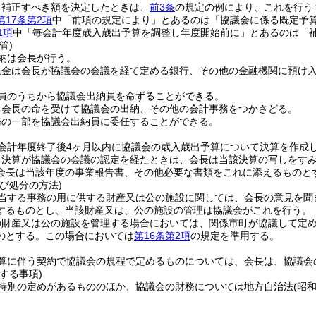
り補正すべき額を決定したときは、
前3条
の規定の例により、これを行う
第17条第2項
中「前項の規定により」とあるのは「協議会に係る既定予
1項
中「毎会計年度歳入歳出予算を調整し年度開始前に」とあるのは「
管)
納は会長が行う。
現金は会長が協議会の会議を経て定める銀行、その他の金融機関に預け
員のうちから協議会出納員を命ずることができる。
、会長の命を受けて協議会の出納、その他の会計事務をつかさどる。
務の一部を協議会出納員に委任することができる。
会計年度終了後4ヶ月以内に協議会の歳入歳出予算について決算を作成
り決算が協議会の会議の認定を経たときは、会長は当該決算の写しをす
会長は当該年度の事業報告書、その他必要な書類をこれに添えるものと
び処分の方法)
当する事務の用に供する財産又は公の施設に関しては、会長の意見を聞
するものとし、当該財産又は、公の施設の管理は協議会がこれを行う。
の財産又は公の施設を管理する場合においては、関係市町が協議して定
のとする。
この場合においては
第16条第2項
の規定を準用する。
算に伴う契約で協議会の規程で定めるものについては、会長は、協議会
する事項)
特別の定めがあるもののほか、協議会の財務については地方自治法
(昭