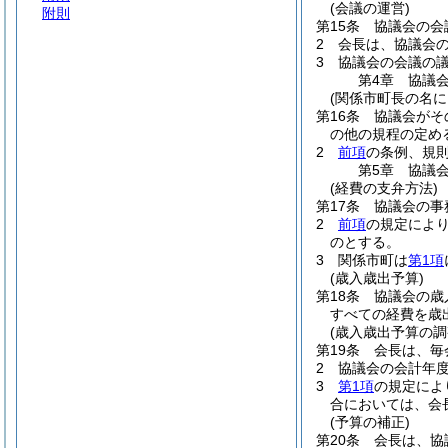
(会議の運営)
附則
第15条
協議会の会
2
会長は、協議会
3
協議会の会議の
第4章
協議
(関係市町長の名
第16条
協議会がそ
の他の規程の定め
2
前項
の条例、規
第5章
協議
(経費の支弁方法)
第17条
協議会の事
2
前項
の規定によ
のとする。
3
関係市町は
第1項
(歳入歳出予算)
第18条
協議会の歳
すべての経費を歳
(歳入歳出予算の調
第19条
会長は、毎
2
協議会の会計年
3
第1項
の規定によ
合においては、会
(予算の補正)
第20条
会長は、協