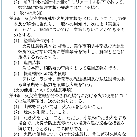
(2)
前3日間の合計降水量が1ミリメートル以下であって、
県北部に乾燥注意報が発表されている場合
(一般への周知)
第3条
火災注意報
(林野火災注意報を含む。以下同じ。)
の発
令及び解除に当たり、一般への周知は、次により実施す
る。
ただし、解除については、実施しないことができるも
のとする。
(1)
懸垂幕等の掲出
火災注意報発令と同時に、美作市消防本部及び大原出
張所の見やすい場所に懸垂幕等を掲出し、解除とともに
撤収するものとする。
(2)
巡回広報
消防本部、消防署の車両をもって巡回広報を行う。
(3)
報道機関への協力依頼
テレビ、ラジオ、新聞等の報道機関及び放送設備のあ
る事業所等へ協力を依頼し広報を行う。
(火の使用についての注意事項)
第4条
火災注意報が発令された場合における火の使用につい
ての注意事項は、次のとおりとする。
(1)
山林等においては、火入れをしないこと。
(2)
煙火を消費しないこと。
(3)
たき火をしないこと。
ただし、小規模のたき火をする
場合で、火災予防上支障のない場所を選び必要な措置を
講じて行うときは、この限りでない。
(4)
火気の使用については十分注意し、常に監視を怠らな