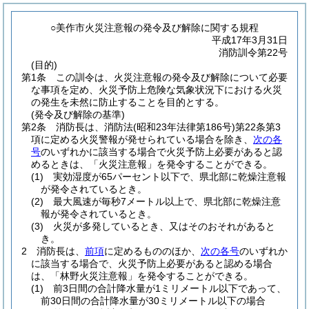
○美作市火災注意報の発令及び解除に関する規程
平成17年3月31日
消防訓令第22号
(目的)
第1条
この訓令は、火災注意報の発令及び解除について必要
な事項を定め、火災予防上危険な気象状況下における火災
の発生を未然に防止することを目的とする。
(発令及び解除の基準)
第2条
消防長は、消防法
(昭和23年法律第186号)
第22条第3
項に定める火災警報が発せられている場合を除き、
次の各
号
のいずれかに該当する場合で火災予防上必要があると認
めるときは、「火災注意報」を発令することができる。
(1)
実効湿度が65パーセント以下で、県北部に乾燥注意報
が発令されているとき。
(2)
最大風速が毎秒7メートル以上で、県北部に乾燥注意
報が発令されているとき。
(3)
火災が多発しているとき、又はそのおそれがあると
き。
2
消防長は、
前項
に定めるもののほか、
次の各号
のいずれか
に該当する場合で、火災予防上必要があると認める場合
は、「林野火災注意報」を発令することができる。
(1)
前3日間の合計降水量が1ミリメートル以下であって、
前30日間の合計降水量が30ミリメートル以下の場合