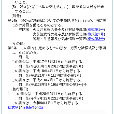
いこと。
(5)
残火
(たばこの吸い殻を含む。)
、取灰又は火粉を始末
すること。
(簿冊)
第5条
発令及び解除についての事務処理を行うため、消防署
に次の簿冊を備えるものとする。
消防署 火災注意報の発令及び解除決裁簿
(
様式第1号
)
火災注意報の発令及び解除受信簿
(
様式第2号
)
警報・注意報及び気象情報一覧表
(
様式第3号
)
(その他)
第6条
この訓令に定めるもののほか、必要な諸様式及び事項
は、別に定める。
附
則
この訓令は、平成17年3月31日から施行する。
附
則
(平成18年3月29日
消防訓令第9号)
この訓令は、平成18年4月1日から施行する。
附
則
(平成21年7月1日
消防訓令第3号)
この訓令は、平成21年7月1日から施行する。
附
則
(平成28年8月19日
消防訓令第3号)抄
(施行期日)
1
この訓令は、平成28年9月1日から施行する。
附
則
(令和7年12月22日
消防訓令第3号)
この訓令は、令和8年1月1日から施行する。
様式第1号
(第5条関係)