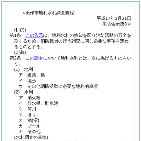
○美作市地利水利調査規程
平成17年3月31日
消防告示第3号
(目的)
第1条
この告示
は、地利水利の熟知を図り消防活動の万全を
期するため、消防職員の行う調査に関し必要な事項を定め
るものとする。
(定義)
第2条
この訓令
において地利水利とは、次に掲げるものをい
う。
(1)
地利
ア
道路、橋
イ
地形
ウ
その他消防活動に必要な地利的事項
(2)
水利
ア
消火栓
イ
貯水槽、貯水池
ウ
河川
エ
ほり
オ
池
(沼)
カ
プール
キ
その他
(水利調査の基準)