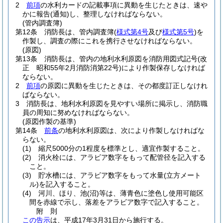
2
前項
の水利カードの記載事項に異動を生じたときは、速や
かに報告
(通知)
し、整理しなければならない。
(管内調査簿)
第12条
消防長は、管内調査簿
(
様式第4号
及び
様式第5号
)
を
作製し、調査の際にこれを携行させなければならない。
(原図)
第13条
消防長は、管内の地利水利原図を消防用図式記号
(改
正 昭和55年2月消防消第22号)
により作製保存しなければ
ならない。
2
前項
の原図に異動を生じたときは、その都度訂正しなけれ
ばならない。
3
消防長は、地利水利原図を見やすい場所に掲示し、消防職
員の周知に努めなければならない。
(原図作製の基準)
第14条
前条
の地利水利原図は、次により作製しなければな
らない。
(1)
縮尺5000分の1程度を標準とし、適宜作製すること。
(2)
消火栓には、アラビア数字をもって配管径を記入する
こと。
(3)
貯水槽には、アラビア数字をもって水量
(立方メート
ル)
を記入すること。
(4)
河川、ほり、池
(沼)
等は、薄青色に塗色し使用可能区
間を赤線で示し、落差をアラビア数字で記入すること。
附
則
この告示
は、平成17年3月31日から施行する。