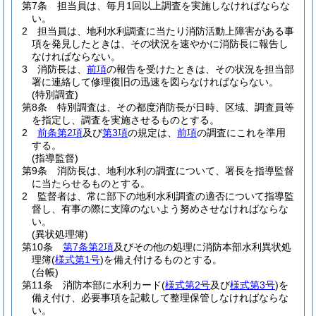
第7条
担当員は、毎月1回以上調査を実施しなければならな
い。
2
担当員は、地利水利調査に当たり消防活動上障害がある事
項を発見したときは、その状況を速やかに消防長に報告し
なければならない。
3
消防長は、
前項
の報告を受けたときは、その状況を担当部
署に連絡して修理復旧の迅速を図らなければならない。
(特別調査)
第8条
特別調査は、その都度消防長が日時、区域、調査員等
を指定し、調査を実施させるものとする。
2
前条第2項
及び
第3項
の規定は、
前項
の調査にこれを準用
する。
(指導監督)
第9条
消防長は、地利水利の調査について、署長を指導監督
に当たらせるものとする。
2
監督者は、常に部下の地利水利調査の適否について指導監
督し、有事の際に支障のないよう努めさせなければならな
い。
(異状処理簿)
第10条
第7条第2項
及びその他の処理に消防本部水利異状処
理簿
(
様式第1号
)
を備え付けるものとする。
(台帳)
第11条
消防本部に水利カード
(
様式第2号
及び
様式第3号
)
を
備え付け、必要事項を記載して整理保管しなければならな
い。