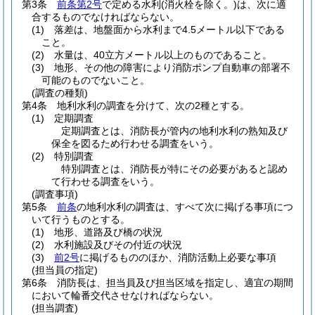
第3条
前条第2号
で定める水利
(消火栓を除く。)
は、次に適
合するものでなければならない。
(1)
落差は、地盤面から水利まで4.5メートル以下である
こと。
(2)
水量は、40立方メートル以上のものであること。
(3)
地形、その他の障害により消防ポンプ自動車の部署不
可能のものでないこと。
(調査の種類)
第4条
地利水利の調査を分けて、次の2種とする。
(1)
定期調査
定期調査とは、消防長が管内の地利水利の熟知及び
保全を図るため行わせる調査をいう。
(2)
特別調査
特別調査とは、消防長が特にその必要があると認め
て行わせる調査をいう。
(調査事項)
第5条
前条
の地利水利の調査は、すべて次に掲げる事項につ
いて行うものとする。
(1)
地形、道路及び橋の状況
(2)
水利施設及びその付近の状況
(3)
前2号
に掲げるもののほか、消防活動上必要な事項
(担当員の指定)
第6条
消防長は、担当員及び担当区域を指定し、適宜の期間
において輪番交代させなければならない。
(担当調査)