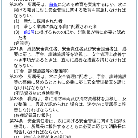
第20条
所属長は、
前条
に定める教育を実施するほか、次に
掲げる職員に対し安全管理に関する教育を実施しなければ
ならない。
(1)
新たに採用された者
(2)
著しく業務の異なる職に配置された者
(3)
前2号
に掲げるもののほか、消防長が特に必要と認め
た者
(巡視等)
第21条
総括安全責任者、安全責任者及び安全担当者は、必
要に応じ、庁舎、訓練施設等を巡視し、安全管理上改善す
べき事項があるときは、直ちに必要な措置を講じなければ
ならない。
(庁舎、訓練施設等の整備等)
第22条
所属長は、常に安全管理に配慮し、庁舎、訓練施設
等の整備に努めるとともに必要に応じ安全管理措置を講じ
なければならない。
(消防資器材の点検整備)
第23条
職員は、常に消防車両及び消防資器材を点検し、及
び整備し、異常が認められた場合は、速やかに所属長に報
告しなければならない。
(各種記録及び報告)
第24条
安全責任者は、次に掲げる安全管理に関する記録を
整備し、所属長に報告するとともに必要に応じて消防長に
報告しなければならない。
(1)
総括安全関係者会議記録