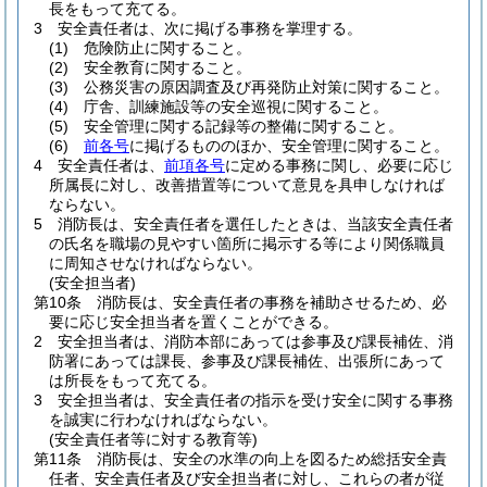
長をもって充てる。
3
安全責任者は、次に掲げる事務を掌理する。
(1)
危険防止に関すること。
(2)
安全教育に関すること。
(3)
公務災害の原因調査及び再発防止対策に関すること。
(4)
庁舎、訓練施設等の安全巡視に関すること。
(5)
安全管理に関する記録等の整備に関すること。
(6)
前各号
に掲げるもののほか、安全管理に関すること。
4
安全責任者は、
前項各号
に定める事務に関し、必要に応じ
所属長に対し、改善措置等について意見を具申しなければ
ならない。
5
消防長は、安全責任者を選任したときは、当該安全責任者
の氏名を職場の見やすい箇所に掲示する等により関係職員
に周知させなければならない。
(安全担当者)
第10条
消防長は、安全責任者の事務を補助させるため、必
要に応じ安全担当者を置くことができる。
2
安全担当者は、消防本部にあっては参事及び課長補佐、消
防署にあっては課長、参事及び課長補佐、出張所にあって
は所長をもって充てる。
3
安全担当者は、安全責任者の指示を受け安全に関する事務
を誠実に行わなければならない。
(安全責任者等に対する教育等)
第11条
消防長は、安全の水準の向上を図るため総括安全責
任者、安全責任者及び安全担当者に対し、これらの者が従