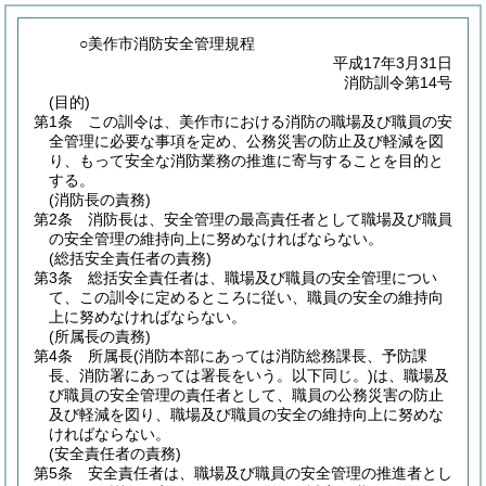
○美作市消防安全管理規程
平成17年3月31日
消防訓令第14号
(目的)
第1条
この訓令は、美作市における消防の職場及び職員の安
全管理に必要な事項を定め、公務災害の防止及び軽減を図
り、もって安全な消防業務の推進に寄与することを目的と
する。
(消防長の責務)
第2条
消防長は、安全管理の最高責任者として職場及び職員
の安全管理の維持向上に努めなければならない。
(総括安全責任者の責務)
第3条
総括安全責任者は、職場及び職員の安全管理につい
て、この訓令に定めるところに従い、職員の安全の維持向
上に努めなければならない。
(所属長の責務)
第4条
所属長
(消防本部にあっては消防総務課長、予防課
長、消防署にあっては署長をいう。以下同じ。)
は、職場及
び職員の安全管理の責任者として、職員の公務災害の防止
及び軽減を図り、職場及び職員の安全の維持向上に努めな
ければならない。
(安全責任者の責務)
第5条
安全責任者は、職場及び職員の安全管理の推進者とし