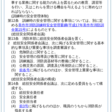
事する業務に関する能力の向上を図るための教育、講習等
を行い、又はこれらを受ける機会を与えるように努めなけ
ればならない。
(訓練時の安全管理体制)
第12条
訓練時の安全管理に関する事項については、別に定
める
美作市消防訓練時安全管理要綱
(平成17年美作市消防訓
令第15号)
によるものとする。
(総括安全関係者会議)
第13条
消防本部に総括安全関係者会議を置く。
2
総括安全関係者会議は、次に掲げる安全管理に関する基本
的な事項及び重要な事項を調査審議する。
(1)
危険防止に関すること。
(2)
安全管理の指導及び教育に関すること。
(3)
訓練施設、消防資器材等の整備に関すること。
(4)
公務災害の原因、調査及び再発防止に関すること。
(5)
前各号
に掲げるもののほか、安全管理上重要な事項に
関すること。
(総括安全関係者会議の構成)
第14条
総括安全関係者会議は、次に定める委員をもって構
成する。
(1)
総括安全責任者
(2)
安全責任者
(3)
安全担当者
(4)
前3号
に掲げるもののほか、職員のうちから消防長が
指名する者