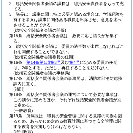
2
総括安全関係者会議の議長は、総括安全責任者をもって充
てる。
3
議長は、議事に関し特に必要と認める場合は、学識経験を
有する者又は議事に関係ある職員を出席させ、意見を述べ
させることができる。
(総括安全関係者会議の開催)
第15条
総括安全関係者会議は、必要に応じ議長が招集す
る。
2
総括安全関係者会議は、委員の過半数が出席しなければこ
れを開催することができない。
(総括安全関係者会議委員の任期)
第16条
第14条第1項第3号
及び
第4号
に定める委員の任期
は、2年とする。
ただし、再任することを妨げない。
(総括安全関係者会議の事務局)
第17条
総括安全関係者会議の事務局は、消防本部消防総務
課内に置く。
(補則)
第18条
総括安全関係者会議の運営について必要な事項は、
この訓令に定めるほか、それぞれ総括安全関係者会議が別
に定める。
(一般教育)
第19条
所属長は、職員の安全管理に関する意識の高揚を図
るため、あらかじめ定める教育計画に基づき安全管理に関
する教育を実施しなければならない。
(特別教育)