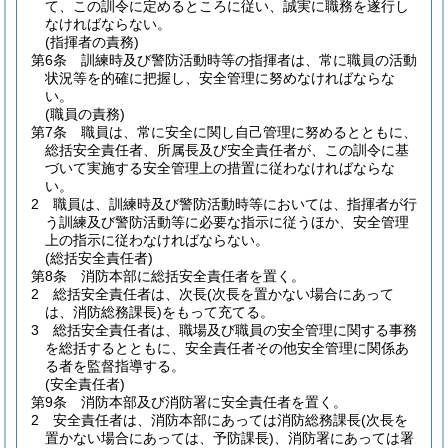
て、この訓令に定めるところに従い、誠実に職務を遂行し
なければならない。
(指揮者の責務)
第6条
訓練時及び警防活動時等の指揮者は、常に職員の活動
状況等を的確に把握し、安全管理に努めなければならな
い。
(職員の責務)
第7条
職員は、常に安全に関し自己管理に努めるとともに、
総括安全責任者、所属長及び安全責任者が、この訓令に基
づいて実施する安全管理上の措置に従わなければならな
い。
2
職員は、訓練時及び警防活動時等においては、指揮者が行
う訓練及び警防活動等に必要な指示に従うほか、安全管理
上の指示に従わなければならない。
(総括安全責任者)
第8条
消防本部に総括安全責任者を置く。
2
総括安全責任者は、次長
(次長を置かない場合にあって
は、消防総務課長)
をもって充てる。
3
総括安全責任者は、職場及び職員の安全管理に関する事務
を総括するとともに、安全責任者その他安全管理に関係あ
る者を監督指導する。
(安全責任者)
第9条
消防本部及び消防署に安全責任者を置く。
2
安全責任者は、消防本部にあっては消防総務課長
(次長を
置かない場合にあっては、予防課長)
、消防署にあっては署