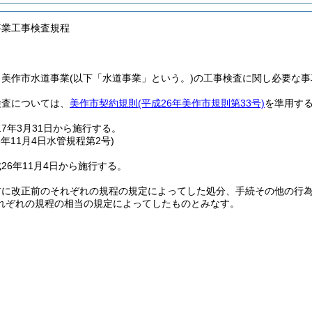
事業工事検査規程
、美作市水道事業
(以下「水道事業」という。)
の工事検査に関し必要な事
検査については、
美作市契約規則
(平成26年美作市規則第33号)
を準用す
17年3月31日から施行する。
6年11月4日
水管規程第2号)
26年11月4日から施行する。
前に改正前のそれぞれの規程の規定によってした処分、手続その他の行
れぞれの規程の相当の規定によってしたものとみなす。