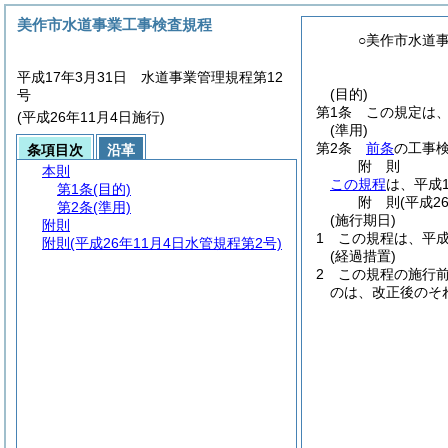
美作市水道事業工事検査規程
○美作市水道
平成17年3月31日 水道事業管理規程第12
(目的)
号
第1条
この規定は
(平成26年11月4日施行)
(準用)
第2条
前条
の工事
条項目次
沿革
附
則
本則
この規程
は、平成
第1条
(目的)
附
則
(平成2
第2条
(準用)
(施行期日)
附則
1
この規程は、平成
附則
(平成26年11月4日水管規程第2号)
(経過措置)
2
この規程の施行
のは、改正後のそ