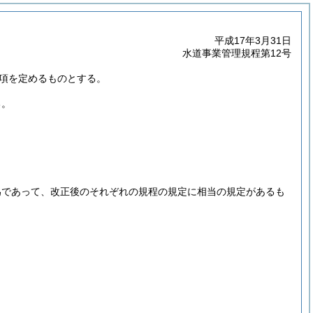
平成17年3月31日
水道事業管理規程第12号
項を定めるものとする。
る。
為であって、改正後のそれぞれの規程の規定に相当の規定があるも