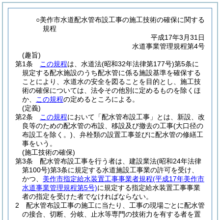
○美作市水道配水管布設工事の施工技術の確保に関する
規程
平成17年3月31日
水道事業管理規程第4号
(趣旨)
第1条
この規程
は、水道法
(昭和32年法律第177号)
第5条に
規定する配水施設のうち配水管に係る施設基準を確保する
ことにより、水道水の安全を図ることを目的とし、施工技
術の確保については、法令その他別に定めるものを除くほ
か、
この規程
の定めるところによる。
(定義)
第2条
この規程
において「配水管布設工事」とは、新設、改
良等のための配水管の布設、移設及び撤去の工事
(大口径の
布設工を除く。)
、弁栓類の設置工事並びに配水管の修繕工
事をいう。
(施工技術の確保)
第3条
配水管布設工事を行う者は、建設業法
(昭和24年法律
第100号)
第3条に規定する水道施設工事業の許可を受け、
かつ、
美作市指定給水装置工事事業者規程
(平成17年美作市
水道事業管理規程第5号)
に規定する指定給水装置工事事業
者の指定を受けた者でなければならない。
2
配水管布設工事の施工に当たり、工事の現場ごとに配水管
の接合、切断、分岐、止水等専門の技術力を有する者を置