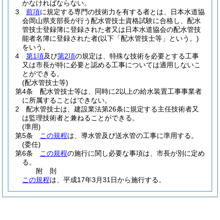
かなければならない。
3
前項
に規定する専門の技術力を有する者とは、日本水道協
会岡山県支部長が行う配水管技士資格試験に合格し、配水
管技士登録簿に登録された者又は日本水道協会の配水管技
能者名簿に登録された者
(以下「配水管技士等」という。)
をいう。
4
第1項
及び
第2項
の規定は、特殊な技術を必要とする工事
又は市長が特に必要と認める工事については適用しないこ
とができる。
(配水管技士等)
第4条
配水管技士等は、同時に2以上の給水装置工事事業者
に所属することはできない。
2
配水管技士は、建設業法第26条に規定する主任技術者又
は監理技術者と兼ねることができる。
(準用)
第5条
この規程
は、導水管及び送水管の工事に準用する。
(委任)
第6条
この規程
の施行に関し必要な事項は、市長が別に定め
る。
附
則
この規程
は、平成17年3月31日から施行する。