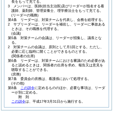
長をもって充てる。
3
メンバーは、医師
(担当主治医)
及びリーダーが指名する看
護師、薬剤師、管理栄養士、理学療法士をもって充てる。
(リーダーの職務)
第4条
リーダーは、対策チームを代表し、会務を総理する。
2
サブリーダーは、リーダーを補佐し、リーダーに事故ある
ときは、その職務を代理する。
(会議)
第5条
対策チームの会議は、リーダーが招集し、議長とな
る。
2
対策チームの会議は、原則として月1回とする。
ただし、
必要に応じ臨時に開くことができるものとする。
(関係者の出席)
第6条
リーダーは、対策チームにおける審議のため必要があ
ると認めるときは、関係者の出席を求め、報告又は意見を
聴取することができる。
(庶務)
第7条
委員会の庶務は、看護係において処理する。
(その他)
第8条
この訓令
に定めるもののほか、必要な事項は、リーダ
ーが別に定める。
附
則
この訓令
は、平成17年3月31日から施行する。