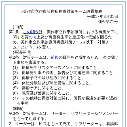
○美作市立作東診療所褥瘡対策チーム設置規程
平成17年3月31日
訓令第71号
(目的)
第1条
この訓令
は、美作市立作東診療所における褥瘡ケアに
関する質の向上及び褥瘡発生率と重症化の低減を図るた
め、美作市立作東診療所褥瘡対策チーム
(以下「対策チー
ム」という。)
を置く。
(審議事項)
第2条
対策チームは、
前条
の目的を達成するため、次に掲げ
る事項を審議する。
(1)
褥瘡発生リスクアセスメントに関すること。
(2)
褥瘡発生率の調査、報告及び問題把握に関すること。
(3)
褥瘡予防の取り組みに関すること。
(4)
体圧分散法及び除圧管理に関すること。
(5)
褥瘡ケアに関すること。
(6)
教育及び啓蒙に関すること。
(7)
その他特に褥瘡対策に関し、所長が審議を必要と認め
る事項
(組織)
第3条
対策チームは、リーダー、サブリーダー及びメンバー
をもって組織する。
2
リーダーは、所長をもって充て、サブリーダーは、看護師