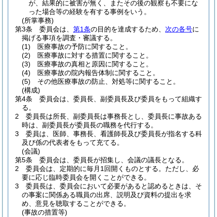
が、結果的に被害が無く、またその後の観察も不要にな
った場合等の経験を有する事例をいう。
(所掌事務)
第3条
委員会は、
第1条
の目的を達成するため、
次の各号
に
掲げる事項を調査・審議する。
(1)
医療事故の予防に関すること。
(2)
医療事故に対する措置に関すること。
(3)
医療事故の真相と原因に関すること。
(4)
医療事故の院内報告体制に関すること。
(5)
その他医療事故の防止、対処等に関すること。
(構成)
第4条
委員会は、委員長、副委員長及び委員をもって組織す
る。
2
委員長は所長、副委員長は事務長とし、委員長に事故ある
時は、副委員長が委員長の職務を代行する。
3
委員は、医師、事務長、看護師長及び委員長が指名する科
及び係の代表者をもって充てる。
(会議)
第5条
委員会は、委員長が招集し、会議の議長となる。
2
委員会は、定期的に毎月1回開くものとする。
ただし、必
要に応じ臨時委員会を開くことができる。
3
委員長は、委員会において必要があると認めるときは、そ
の事案に関係ある職員の出席、説明及び資料の提出を求
め、意見を聴取することができる。
(事故の措置等)