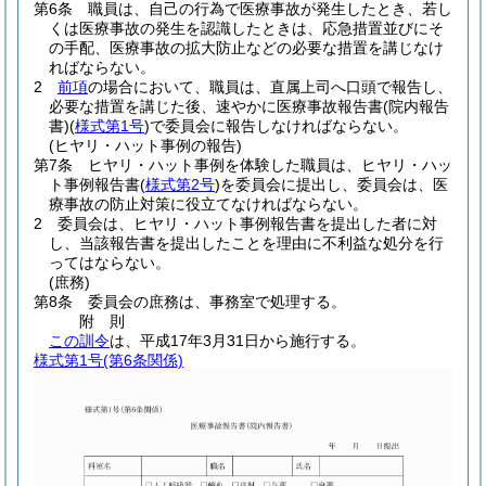
第6条
職員は、自己の行為で医療事故が発生したとき、若し
くは医療事故の発生を認識したときは、応急措置並びにそ
の手配、医療事故の拡大防止などの必要な措置を講じなけ
ればならない。
2
前項
の場合において、職員は、直属上司へ口頭で報告し、
必要な措置を講じた後、速やかに医療事故報告書
(院内報告
書)
(
様式第1号
)
で委員会に報告しなければならない。
(ヒヤリ・ハット事例の報告)
第7条
ヒヤリ・ハット事例を体験した職員は、ヒヤリ・ハッ
ト事例報告書
(
様式第2号
)
を委員会に提出し、委員会は、医
療事故の防止対策に役立てなければならない。
2
委員会は、ヒヤリ・ハット事例報告書を提出した者に対
し、当該報告書を提出したことを理由に不利益な処分を行
ってはならない。
(庶務)
第8条
委員会の庶務は、事務室で処理する。
附
則
この訓令
は、平成17年3月31日から施行する。
様式第1号
(第6条関係)