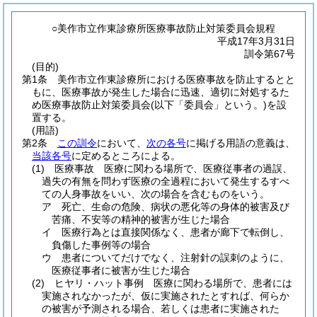
○美作市立作東診療所医療事故防止対策委員会規程
平成17年3月31日
訓令第67号
(目的)
第1条
美作市立作東診療所における医療事故を防止するとと
もに、医療事故が発生した場合に迅速、適切に対処するた
め医療事故防止対策委員会
(以下「委員会」という。)
を設
置する。
(用語)
第2条
この訓令
において、
次の各号
に掲げる用語の意義は、
当該各号
に定めるところによる。
(1)
医療事故 医療に関わる場所で、医療従事者の過誤、
過失の有無を問わず医療の全過程において発生するすべ
ての人身事故をいい、次の場合を含むものをいう。
ア
死亡、生命の危険、病状の悪化等の身体的被害及び
苦痛、不安等の精神的被害が生じた場合
イ
医療行為とは直接関係なく、患者が廊下で転倒し、
負傷した事例等の場合
ウ
患者についてだけでなく、注射針の誤刺のように、
医療従事者に被害が生じた場合
(2)
ヒヤリ・ハット事例 医療に関わる場所で、患者には
実施されなかったが、仮に実施されたとすれば、何らか
の被害が予測される場合、若しくは患者に実施された