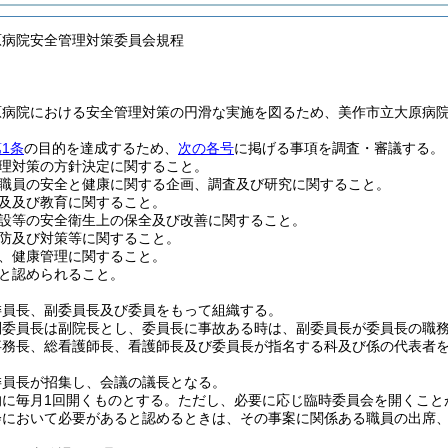
原病院安全管理対策委員会規程
原病院における安全管理対策の円滑な実施を図るため、美作市立大原病
1条
の目的を達成するため、
次の各号
に掲げる事項を調査・審議する。
理対策の方針決定に関すること。
職員の安全と健康に関する企画、調査及び研究に関すること。
及及び教育に関すること。
設等の安全衛生上の保全及び改善に関すること。
防及び対策等に関すること。
、健康管理に関すること。
と認められること。
委員長、副委員長及び委員をもって組織する。
副委員長は副院長とし、委員長に事故ある時は、副委員長が委員長の職
事務長、総看護師長、看護師長及び委員長が指名する科及び係の代表者
委員長が招集し、会議の議長となる。
に毎月1回開くものとする。
ただし、必要に応じ臨時委員会を開くこと
会において必要があると認めるときは、その事案に関係ある職員の出席