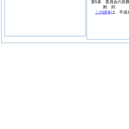
第5条
委員会の庶
附
則
この訓令
は、平成