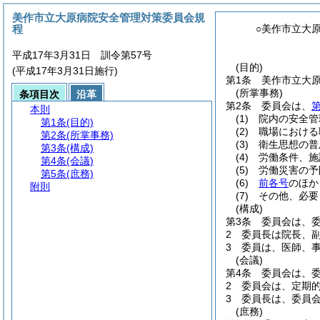
美作市立大原病院安全管理対策委員会規
程
○美作市立大
平成17年3月31日 訓令第57号
(目的)
(平成17年3月31日施行)
第1条
美作市立大
(所掌事務)
条項目次
沿革
第2条
委員会は、
第
本則
(1)
院内の安全管
第1条
(目的)
(2)
職場における
第2条
(所掌事務)
(3)
衛生思想の普
第3条
(構成)
(4)
労働条件、施
第4条
(会議)
(5)
労働災害の予
第5条
(庶務)
(6)
前各号
のほか
附則
(7)
その他、必要
(構成)
第3条
委員会は、
2
委員長は院長、
3
委員は、医師、
(会議)
第4条
委員会は、
2
委員会は、定期的
3
委員長は、委員
(庶務)