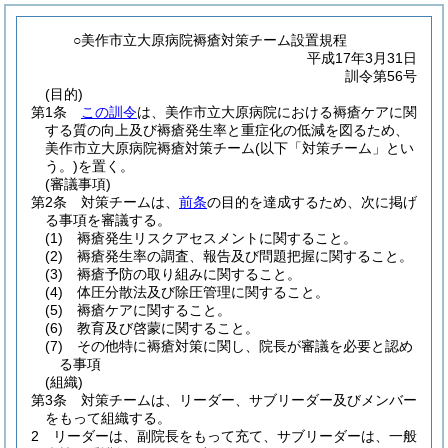
○美作市立大原病院褥瘡対策チーム設置規程
平成17年3月31日
訓令第56号
(目的)
第1条
この訓令
は、美作市立大原病院における褥瘡ケアに関
する質の向上及び褥瘡発生率と重症化の低減を図るため、
美作市立大原病院褥瘡対策チーム
(以下「対策チーム」とい
う。)
を置く。
(審議事項)
第2条
対策チームは、
前条
の目的を達成するため、次に掲げ
る事項を審議する。
(1)
褥瘡発生リスクアセスメントに関すること。
(2)
褥瘡発生率の調査、報告及び問題把握に関すること。
(3)
褥瘡予防の取り組みに関すること。
(4)
体圧分散法及び除圧管理に関すること。
(5)
褥瘡ケアに関すること。
(6)
教育及び啓蒙に関すること。
(7)
その他特に褥瘡対策に関し、院長が審議を必要と認め
る事項
(組織)
第3条
対策チームは、リーダー、サブリーダー及びメンバー
をもって組織する。
2
リーダーは、副院長をもって充て、サブリーダーは、一般