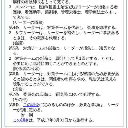
病棟の看護師長をもって充てる。
3
メンバーは、医師
(担当主治医)
及びリーダーが指名する看
護師、看護助手、薬剤師、管理栄養士、理学療法士をもっ
て充てる。
(リーダーの職務)
第4条
リーダーは、対策チームを代表し、会務を総理する。
2
サブリーダーは、リーダーを補佐し、リーダーに事故ある
ときは、その職務を代理する。
(会議)
第5条
対策チームの会議は、リーダーが招集し、議長とな
る。
2
対策チームの会議は、原則として月1回とする。
ただし、
必要に応じ臨時に開くことができるものとする。
(関係者の出席)
第6条
リーダーは、対策チームにおける審議のため必要があ
ると認めるときは、関係者の出席を求め、報告又は意見を
聴取することができる。
(庶務)
第7条
委員会の庶務は、看護局において処理する。
(その他)
第8条
この訓令
に定めるもののほか、必要な事項は、リーダ
ーが別に定める。
附
則
この訓令
は、平成17年3月31日から施行する。