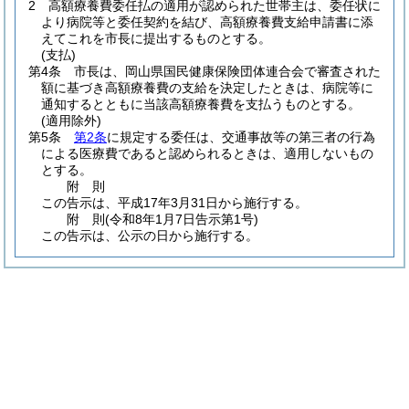
2
高額療養費委任払の適用が認められた世帯主は、委任状に
より病院等と委任契約を結び、高額療養費支給申請書に添
えてこれを市長に提出するものとする。
(支払)
第4条
市長は、岡山県国民健康保険団体連合会で審査された
額に基づき高額療養費の支給を決定したときは、病院等に
通知するとともに当該高額療養費を支払うものとする。
(適用除外)
第5条
第2条
に規定する委任は、交通事故等の第三者の行為
による医療費であると認められるときは、適用しないもの
とする。
附
則
この告示は、平成17年3月31日から施行する。
附
則
(令和8年1月7日
告示第1号)
この告示は、公示の日から施行する。