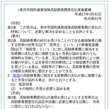
○美作市国民健康保険高額療養費委任払実施要綱
平成17年3月31日
告示第41号
(目的)
第1条
この告示は、美作市国民健康保険高額療養費の支払の
特例について、必要な事項を定めることを目的とする。
(要件)
第2条
高額療養費の給付を受けることのできる被保険者の属
する世帯の世帯主
(以下「世帯主」という。)
で療養取扱機
関
(以下「病院等」という。)
に対し高額療養費に相当する
医療費の支払が真に困難であると市長が認める者のうち、
保険料を完納している者、又は滞納額を分納誓約により納
付履行中若しくは災害等の特別事情により徴収猶予の措置
を受けている者は、病院等の了解の上、高額療養費の受領
の権限を病院等に委任することができる。
2
前項
の高額療養費に相当する医療費の支払が真に困難であ
ると市長が認める者は、次のとおりとする。
(1)
低所得者
(2)
その他特に市長が必要と認める者
(手続)
第3条
高額療養費委任払の適用を受けようとする世帯主は、
高額療養費委任払認定申請書に必要な事項を記載し、市長
に提出しなければならない。