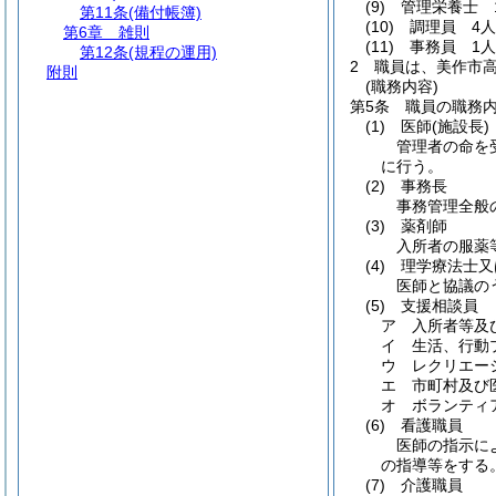
(9)
管理栄養士 
第11条
(備付帳簿)
(10)
調理員 4
第6章
雑則
(11)
事務員 1
第12条
(規程の運用)
2
職員は、美作市
附則
(職務内容)
第5条
職員の職務
(1)
医師
(施設長)
管理者の命を
に行う。
(2)
事務長
事務管理全般
(3)
薬剤師
入所者の服薬
(4)
理学療法士又
医師と協議の
(5)
支援相談員
ア
入所者等及
イ
生活、行動
ウ
レクリエー
エ
市町村及び
オ
ボランティ
(6)
看護職員
医師の指示に
の指導等をする
(7)
介護職員