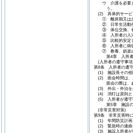
ウ
介護を必要
う。
(2)
具体的サービ
①
離床期又は
②
日常生活動
③
体位交換、
④
入所者の入
⑤
比較的安定
⑥
入所者に病
⑦
教養、娯楽
第4章
入所
(入所者の遵守事項
第8条
入所者の遵
(1)
施設長その他
(2)
面会時間は、
面会の際は、
(3)
外出・外泊を
(4)
消灯は原則と
(5)
入所者が遵守
第5章
施設
(非常災害対策)
第9条
非常災害時
(1)
年間防災計画
(2)
緊急時の連絡
(3)
施設入所者が