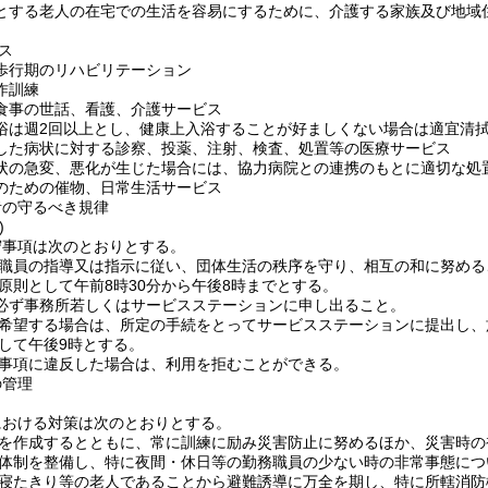
とする老人の在宅での生活を容易にするために、介護する家族及び地域
ス
歩行期のリハビリテーション
作訓練
食事の世話、看護、介護サービス
浴は週2回以上とし、健康上入浴することが好ましくない場合は適宜清
した病状に対する診察、投薬、注射、検査、処置等の医療サービス
状の急変、悪化が生じた場合には、協力病院との連携のもとに適切な処
のための催物、日常生活サービス
者の守るべき規律
)
守事項は次のとおりとする。
職員の指導又は指示に従い、団体生活の秩序を守り、相互の和に努める
原則として午前8時30分から午後8時までとする。
必ず事務所若しくはサービスステーションに申し出ること。
希望する場合は、所定の手続をとってサービスステーションに提出し、
して午後9時とする。
事項に違反した場合は、利用を拒むことができる。
の管理
における対策は次のとおりとする。
を作成するとともに、常に訓練に励み災害防止に努めるほか、災害時の
体制を整備し、特に夜間・休日等の勤務職員の少ない時の非常事態につ
寝たきり等の老人であることから避難誘導に万全を期し、特に所轄消防