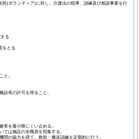
住民
(ボランティア)
に対し、介護法の指導、訓練及び相談事業を行
拭する
置をとる
こと。
施設長の許可を得ること。
被害を最小限にくい止める。
いては施設の全職員を招集する。
機関の協力を得て、救助・搬送訓練を定期的に行う。