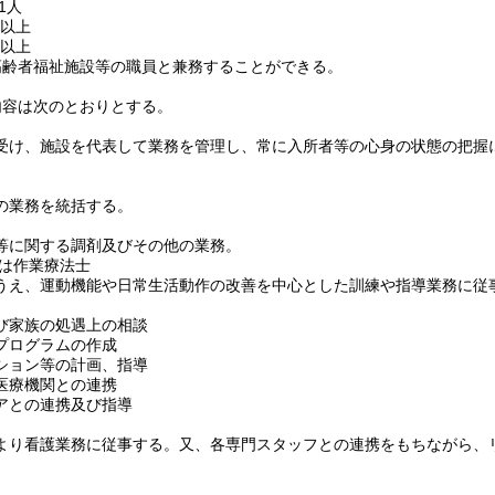
1人
人以上
人以上
高齢者福祉施設等の職員と兼務することができる。
内容は次のとおりとする。
受け、施設を代表して業務を管理し、常に入所者等の心身の状態の把握
の業務を統括する。
等に関する調剤及びその他の業務。
は作業療法士
うえ、運動機能や日常生活動作の改善を中心とした訓練や指導業務に従
び家族の処遇上の相談
プログラムの作成
ション等の計画、指導
医療機関との連携
アとの連携及び指導
より看護業務に従事する。又、各専門スタッフとの連携をもちながら、
。