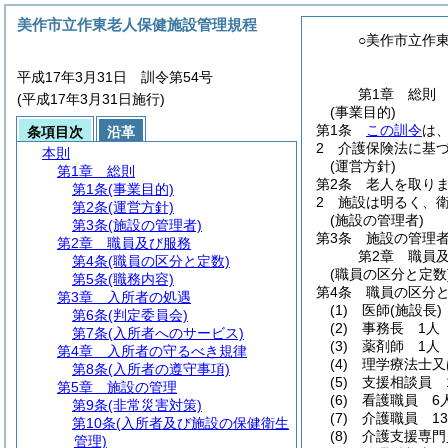
美作市立作東老人保健施設管理規程
○美作市立作
平成17年3月31日 訓令第54号
第1章
総則
(平成17年3月31日施行)
(事業目的)
第1条
この訓令
は
条項目次
沿革
2
介護保険法に基
本則
(運営方針)
第1章
総則
第2条
老人を取り
第1条
(事業目的)
2
施設は明るく、
第2条
(運営方針)
(施設の管理者)
第3条
(施設の管理者)
第3条
施設の管理
第2章
職員及び服務
第2章
職員
第4条
(職員の区分と定数)
(職員の区分と定数
第5条
(職務内容)
第4条
職員の区分
第3章
入所者の処遇
(1)
医師
(施設長)
第6条
(判定委員会)
(2)
事務長 1人
第7条
(入所者へのサービス)
(3)
薬剤師 1人
第4章
入所者の守るべき規律
(4)
理学療法士又
第8条
(入所者の遵守事項)
(5)
支援相談員 
第5章
施設の管理
(6)
看護職員 6
第9条
(非常災害対策)
(7)
介護職員 1
第10条
(入所者及び施設の保健衛生
(8)
介護支援専門
管理)