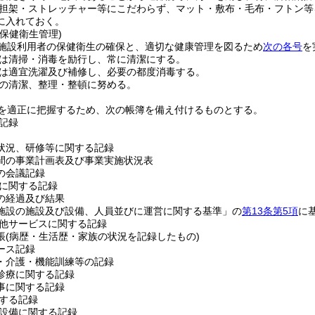
担架・ストレッチャー等にこだわらず、マット・敷布・毛布・フトン等
に入れておく。
保健衛生管理)
施設利用者の保健衛生の確保と、適切な健康管理を図るため
次の各号
を
は清掃・消毒を励行し、常に清潔にする。
は適宜洗濯及び補修し、必要の都度消毒する。
の清潔、整理・整頓に努める。
を適正に把握するため、次の帳簿を備え付けるものとする。
記録
状況、研修等に関する記録
間の事業計画表及び事業実施状況表
の会議記録
に関する記録
の経過及び結果
施設の施設及び設備、人員並びに運営に関する基準」の
第13条第5項
に
他サービスに関する記録
帳
(病歴・生活歴・家族の状況を記録したもの)
ース記録
・介護・機能訓練等の記録
診療に関する記録
事に関する記録
する記録
設備に関する記録