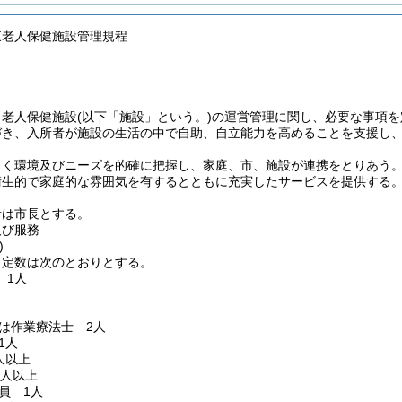
東老人保健施設管理規程
、老人保健施設
(以下「施設」という。)
の運営管理に関し、必要な事項を
づき、入所者が施設の生活の中で自助、自立能力を高めることを支援し
まく環境及びニーズを的確に把握し、家庭、市、施設が連携をとりあう
衛生的で家庭的な雰囲気を有するとともに充実したサービスを提供する
者は市長とする。
及び服務
)
と定数は次のとおりとする。
1人
は作業療法士 2人
1人
人以上
3人以上
員 1人