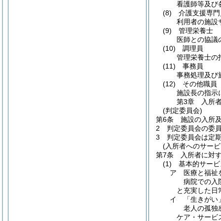
看護師等及び
(8)
介護支援専門
利用者の施設
(9)
管理栄養士
医師との協議
(10)
調理員
管理栄養士の
(11)
事務員
事務処理及び
(12)
その他職員
施設長の指示
第3章
入所
(判定委員会)
第6条
施設の入所
2
判定委員会の委員
3
判定委員会は定
(入所者へのサービ
第7条
入所者に対
(1)
基本的サービ
ア
医療と福祉
病院での入
と充実した日
イ
「生きがい
老人の孤独
ケア・サービ