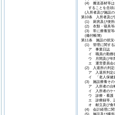
(4)
搬送器材等は
することを念頭
(入所者及び施設の
第10条
入所者及び
(1)
厨房及び便所
(2)
衣類・寝具等
(3)
常に療養室等
(備付帳簿)
第11条
施設の状況
(1)
管理に関する
ア
事業日誌
イ
職員の勤務
ウ
月間及び年
エ
運営委員会
(2)
入退所の判定
ア
入退所判定
イ
「老人保健
(3)
施設療養その
ア
入所者の台
イ
入所者のケ
ウ
診療・看護
エ
診療録等、
オ
献立及び食
(4)
会計経理に関
(5)
施設及び構造