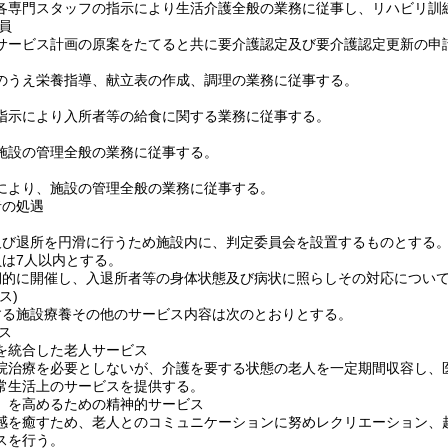
各専門スタッフの指示により生活介護全般の業務に従事し、リハビリ訓
員
サービス計画の原案をたてると共に要介護認定及び要介護認定更新の申
のうえ栄養指導、献立表の作成、調理の業務に従事する。
指示により入所者等の給食に関する業務に従事する。
施設の管理全般の業務に従事する。
により、施設の管理全般の業務に従事する。
者の処遇
及び退所を円滑に行うため施設内に、判定委員会を設置するものとする
は7人以内とする。
期的に開催し、入退所者等の身体状態及び病状に照らしその対応につい
ス)
する施設療養その他のサービス内容は次のとおりとする。
ス
を統合した老人サービス
院治療を必要としないが、介護を要する状態の老人を一定期間収容し、
常生活上のサービスを提供する。
」を高めるための精神的サービス
感を癒すため、老人とのコミュニケーションに努めレクリエーション、
スを行う。