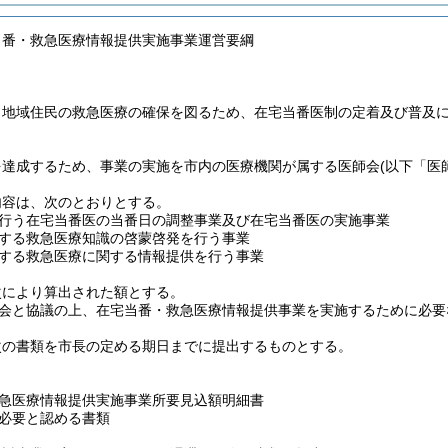
当番・救急医療情報提供実施事業運営要綱
、地域住民の救急医療の確保を図るため、在宅当番医制の定着及び普及
を達成するため、事業の実施を市内の医療機関が属する医師会
(以下「医
内容は、次のとおりとする。
行う在宅当番医の当番日の調整事業及び在宅当番医の実施事業
する救急医療知識の啓蒙啓発を行う事業
する救急医療に関する情報提供を行う事業
次により算出された額とする。
会と協議の上、在宅当番・救急医療情報提供事業を実施するために必要
次の書類を市長の定める期日までに提出するものとする。
急医療情報提供実施事業所要見込額明細書
必要と認める書類