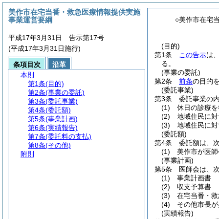
美作市在宅当番・救急医療情報提供実施
事業運営要綱
○美作市在宅
平成17年3月31日 告示第17号
(目的)
(平成17年3月31日施行)
第1条
この告示
は
る。
条項目次
沿革
(事業の委託)
本則
第2条
前条
の目的
第1条
(目的)
(委託事業)
第2条
(事業の委託)
第3条
委託事業の
第3条
(委託事業)
(1)
休日の診療を
第4条
(委託額)
(2)
地域住民に対
第5条
(事業計画)
(3)
地域住民に対
第6条
(実績報告)
(委託額)
第7条
(委託料の支払)
第4条
委託額は、
第8条
(その他)
(1)
美作市が医師
附則
(事業計画)
第5条
医師会は、
(1)
事業計画書
(2)
収支予算書
(3)
在宅当番・救
(4)
その他市長が
(実績報告)