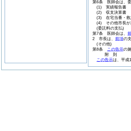
第6条
医師会は、
(1)
実績報告書
(2)
収支決算書
(3)
在宅当番・救
(4)
その他市長が
(委託料の支払)
第7条
医師会は、
2
市長は、
前項
の
(その他)
第8条
この告示
の
附
則
この告示
は、平成