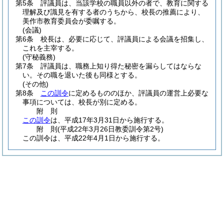
第5条
評議員は、当該学校の職員以外の者で、教育に関する
理解及び識見を有する者のうちから、校長の推薦により、
美作市教育委員会が委嘱する。
(会議)
第6条
校長は、必要に応じて、評議員による会議を招集し、
これを主宰する。
(守秘義務)
第7条
評議員は、職務上知り得た秘密を漏らしてはならな
い。
その職を退いた後も同様とする。
(その他)
第8条
この訓令
に定めるもののほか、評議員の運営上必要な
事項については、校長が別に定める。
附
則
この訓令
は、平成17年3月31日から施行する。
附
則
(平成22年3月26日
教委訓令第2号)
この訓令は、平成22年4月1日から施行する。