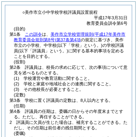
○美作市立小中学校学校評議員設置規程
平成17年3月31日
教育委員会訓令第6号
(目的)
第1条
この訓令
は、
美作市立学校管理規則
(平成17年美作市
教育委員会規則第8号)
第37条第4項
の規定に基づき、美作
市立の小学校、中学校
(以下「学校」という。)
の学校評議
員
(以下「評議員」という。)
に関する基本的事項を定める
ことを目的とする。
(役割)
第2条
評議員は、校長の求めに応じて、次の事項について意
見を述べるものとする。
(1)
学校運営や教育活動に関すること。
(2)
学校と家庭や地域社会との連携に関すること。
(3)
その他校長が必要とすること。
(定数)
第3条
学校に置く評議員の定数は、8人以内とする。
(任期)
第4条
評議員の任期は、委嘱の日からその年度末までとす
る。
ただし、再任することができる。
2
評議員に欠員が生じた場合は、補充することができる。
た
だし、その任期は前任者の残任期間とする。
(委嘱)