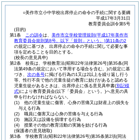
○美作市立小中学校出席停止の命令の手続に関する要綱
平成17年3月31日
教育委員会訓令第5号
(目的)
第1条
この訓令
は、
美作市立学校管理規則
(平成17年美作市
教育委員会規則第8号。以下「規則」という。)
第11条の2
の規定に基づき、出席停止の命令の手続に関して必要な事
項を定めることを目的とする。
(校長の意見具申)
第2条
校長は、学校教育法
(昭和22年法律第26号)
第35条
(同
法第49条の規定において準用する場合を含む。)
の規定に基
づき、
次の各号
に掲げる行為の1又は2以上を繰り返し行う
等、性行不良で他の児童生徒の教育に妨げがあると認める
児童生徒があるときは、出席停止に係る意見具申書
(
別記様
式
)
により教育委員会
(以下「委員会」という。)
へ意見の具
申を行わなければならない。
(1)
他の児童生徒に傷害、心身の苦痛又は財産上の損失を
与える行為
(2)
職員に傷害又は心身の苦痛を与える行為
(3)
施設又は設備を損壊する行為
(4)
授業その他の教育活動の実施を妨げる行為
(保護者の意見聴取)
第3条
学校教育法
(昭和22年法律第26号)
第35条第2項
(同法