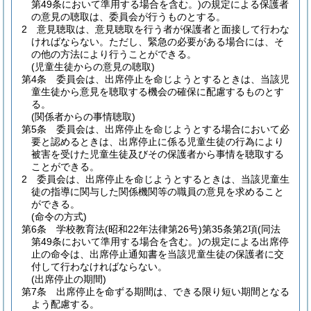
第49条において準用する場合を含む。)
の規定による保護者
の意見の聴取は、委員会が行うものとする。
2
意見聴取は、意見聴取を行う者が保護者と面接して行わな
ければならない。
ただし、緊急の必要がある場合には、そ
の他の方法により行うことができる。
(児童生徒からの意見の聴取)
第4条
委員会は、出席停止を命じようとするときは、当該児
童生徒から意見を聴取する機会の確保に配慮するものとす
る。
(関係者からの事情聴取)
第5条
委員会は、出席停止を命じようとする場合において必
要と認めるときは、出席停止に係る児童生徒の行為により
被害を受けた児童生徒及びその保護者から事情を聴取する
ことができる。
2
委員会は、出席停止を命じようとするときは、当該児童生
徒の指導に関与した関係機関等の職員の意見を求めること
ができる。
(命令の方式)
第6条
学校教育法
(昭和22年法律第26号)
第35条第2項
(同法
第49条において準用する場合を含む。)
の規定による出席停
止の命令は、出席停止通知書を当該児童生徒の保護者に交
付して行わなければならない。
(出席停止の期間)
第7条
出席停止を命ずる期間は、できる限り短い期間となる
よう配慮する。