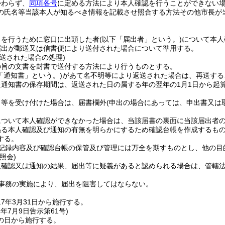
かわらず、
同項各号
に定める方法により本人確認を行うことができない
の氏名等当該本人が知るべき情報を記載させ照合する方法その他市長が
出を行うために窓口に出頭した者
(以下「届出者」という。)
について本人
届出が郵送又は信書便により送付された場合について準用する。
送された場合の処理)
の旨の文書を封書で送付する方法により行うものとする。
「通知書」という。)
があて名不明等により返送された場合は、再送する
通知書の保存期間は、返送された日の属する年の翌年の1月1日から起
出等を受け付けた場合は、届書欄外
(申出の場合にあっては、申出書又は
について本人確認ができなかった場合は、当該届書の裏面に当該届出者
る本人確認及び通知の有無を明らかにするため確認台帳を作成するもの
する。
記録内容及び確認台帳の保管及び管理には万全を期すものとし、他の目
照会)
人確認又は通知の結果、届出等に疑義があると認められる場合は、管轄
事務の実施により、届出を阻害してはならない。
7年3月31日から施行する。
4年7月9日
告示第61号)
の日から施行する。