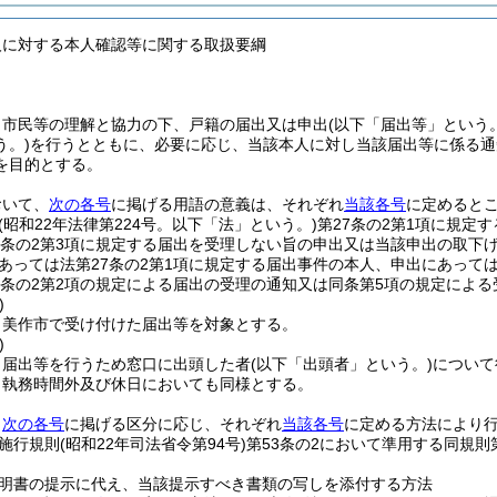
人に対する本人確認等に関する取扱要綱
、市民等の理解と協力の下、戸籍の届出又は申出
(以下「届出等」という。
う。)
を行うとともに、必要に応じ、当該本人に対し当該届出等に係る通
を目的とする。
おいて、
次の各号
に掲げる用語の意義は、それぞれ
当該各号
に定めると
(昭和22年法律第224号。以下「法」という。)
第27条の2第1項に規定
7条の2第3項に規定する届出を受理しない旨の申出又は当該申出の取下
あっては法第27条の2第1項に規定する届出事件の本人、申出にあって
7条の2第2項の規定による届出の受理の通知又は同条第5項の規定によ
)
、美作市で受け付けた届出等を対象とする。
)
、届出等を行うため窓口に出頭した者
(以下「出頭者」という。)
について
、執務時間外及び休日においても同様とする。
、
次の各号
に掲げる区分に応じ、それぞれ
当該各号
に定める方法により
施行規則
(昭和22年司法省令第94号)
第53条の2において準用する同規則
明書の提示に代え、当該提示すべき書類の写しを添付する方法