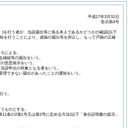
平成17年3月31日
告示第4号
)
を行う者が、当該届出等に係る本人であるかどうかの確認
(以下
知を行うことにより、虚偽の届出等を抑止し、もって戸籍の正確
ころによる。
する縁組等の届出をいう。
げの意思表示をいう。
は当該申出の対象となる者をいう。
る受理できない届出があったことの通知をいう。
行う。
行うものとする。
第11条の2第1号又は第2号に定める方法
(以下「身分証明書の提示」