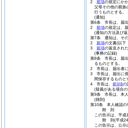
2
前項
の規定にか
父母その他の親族
行うものとする。
(通知)
第6条
市長は、届
2
前項
の規定は、
(通知の方法及び返
第7条
通知は、そ
2
前項
の文書
(以下
3
前項
の返送された
(事務の記録)
第8条
市長は、届
るものとする。
2
市長は、届出者
3
市長は、届出に係
間保存するものと
4
市長は、
前3項
の
(疑義がある場合の
第9条
市長は、本
(雑則)
第10条
本人確認の
附
則
この告示は、平成1
附
則
(平成2
この告示は、公示