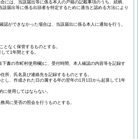
場合には、当該届出等に係る本人の戸籍の記載事項のうち、続柄、
当該届出等に係る出頭者を特定するために適当と認める方法により
確認ができなかった場合は、当該届出に係る本人に通知を行う。
ことなく保管するものとする。
算して1年間とする。
取下書の市町村使用欄)
に、受付時間、本人確認の内容等を記録す
の住所、氏名及び連絡先を記録するものとする。
とし、作成された日の属する年の翌年の1月1日から起算して1年
的に使用してはならない。
法務局に受否の照会を行うものとする。