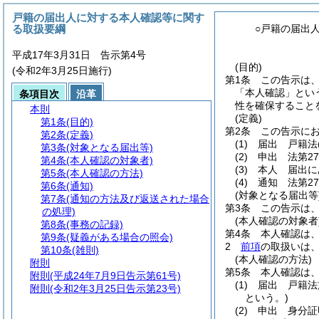
戸籍の届出人に対する本人確認等に関す
る取扱要綱
○戸籍の届出
平成17年3月31日 告示第4号
(目的)
(令和2年3月25日施行)
第1条
この告示は
「本人確認」とい
条項目次
沿革
性を確保すること
本則
(定義)
第1条
(目的)
第2条
この告示に
第2条
(定義)
(1)
届出 戸籍法
第3条
(対象となる届出等)
(2)
申出 法第2
第4条
(本人確認の対象者)
(3)
本人 届出に
第5条
(本人確認の方法)
(4)
通知 法第2
第6条
(通知)
(対象となる届出等
第7条
(通知の方法及び返送された場合
第3条
この告示は
の処理)
(本人確認の対象者
第8条
(事務の記録)
第4条
本人確認は
第9条
(疑義がある場合の照会)
2
前項
の取扱いは
第10条
(雑則)
(本人確認の方法)
附則
第5条
本人確認は
附則
(平成24年7月9日告示第61号)
(1)
届出 戸籍法
附則
(令和2年3月25日告示第23号)
という。)
(2)
申出 身分証