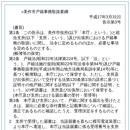
○美作市戸籍事務取扱要綱
平成17年3月31日
告示第3号
(趣旨)
第1条
この告示は、美作市役所
(以下「本庁」という。)
と総
合支所
(以下「支所」という。)
及び出張所における戸籍事
務の取扱いに関し、法令に定めるもののほか、必要な事項
を定めるものとする。
(帳簿等の保管)
第2条
戸籍法
(昭和22年法律第224号。以下「法」とい
う。)
、戸籍法施行規則
(昭和22年司法省令第94号)
及び戸籍
事務取扱準則
(平成16年岡山地方法務局長訓令第14号)
等に
基づく帳簿類は、本庁において保管する。
ただし、支所及
び出張所において交付する法第120条第1項の請求に基づく
証明その他戸籍に関する証明
(以下「戸籍に関する証明」と
いう。)
の申請書は、支所及び出張所において保管する。
(本庁及び支所における届出書の受付・受理等)
第3条
本庁及び支所において、戸籍に関する届出を受けたと
きは、届出に必要な添付書類と記載事項について確認し、
適正であるものと確認したうえ、受理決定をするものとす
る。
2
支所で受理した届書は、当該届書を直ちに模写電送装置に
より本庁へ電送し、本庁は当該届書に係る受理番号を支所