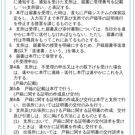
に通知する。
通知を受けた支所は、届書に受理番号を記載
し「○○支所扱い」と表記する。
3
本庁は届書を受理した時は、直ちに戸籍システムの保留設
定をし、入力完了まで本庁及び支所での戸籍等の証明発行
を停止する措置を講じるものとする。
4
支所は受理した届書及び添付書類については、当日分を速
やかに本庁に送付しなければならない。
ただし、届書の送
付は市職員をもってこれにあてるものとする。
5
支所は、届書等の授受を明確にするため、戸籍届書等送達
書
(以下「送達書」という。)
を備える。
6
届書は本庁にて保管する。
(不受理申出)
第4条
支所は、不受理の申出又はその取下げを受けた場合
は、速やかに本庁に連絡・送付し本庁は速やかにこれを入
力する。
(戸籍の記載)
第5条
戸籍の記載は本庁で行う。
(戸籍に関する証明の作成及び交付)
第6条
戸籍に関する証明書の作成及び交付は本庁と支所で行
い、出張所においては証明書の交付のみを行う。
2
支所及び出張所における戸籍に関する証明書の作成、交付
及び引渡しは、次に掲げる方法によるものとする。
(1)
支所において、戸籍に関する証明書の交付請求を受け
たときは、速やかに証明書を作成し交付する。
(2)
出張所においては、戸籍に関する証明書の交付請求を