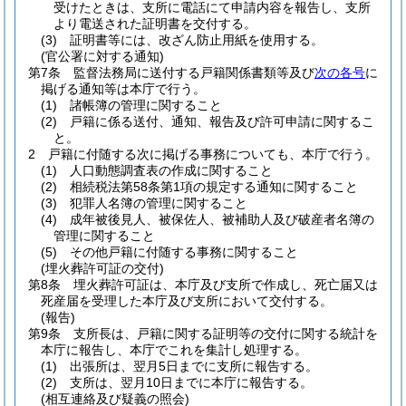
受けたときは、支所に電話にて申請内容を報告し、支所
より電送された証明書を交付する。
(3)
証明書等には、改ざん防止用紙を使用する。
(官公署に対する通知)
第7条
監督法務局に送付する戸籍関係書類等及び
次の各号
に
掲げる通知等は本庁で行う。
(1)
諸帳簿の管理に関すること
(2)
戸籍に係る送付、通知、報告及び許可申請に関するこ
と。
2
戸籍に付随する次に掲げる事務についても、本庁で行う。
(1)
人口動態調査表の作成に関すること
(2)
相続税法第58条第1項の規定する通知に関すること
(3)
犯罪人名簿の管理に関すること
(4)
成年被後見人、被保佐人、被補助人及び破産者名簿の
管理に関すること
(5)
その他戸籍に付随する事務に関すること
(埋火葬許可証の交付)
第8条
埋火葬許可証は、本庁及び支所で作成し、死亡届又は
死産届を受理した本庁及び支所において交付する。
(報告)
第9条
支所長は、戸籍に関する証明等の交付に関する統計を
本庁に報告し、本庁でこれを集計し処理する。
(1)
出張所は、翌月5日までに支所に報告する。
(2)
支所は、翌月10日までに本庁に報告する。
(相互連絡及び疑義の照会)