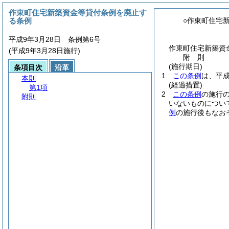
作東町住宅新築資金等貸付条例を廃止す
る条例
○作東町住宅
平成9年3月28日 条例第6号
作東町住宅新築資
(平成9年3月28日施行)
附
則
(施行期日)
条項目次
沿革
1
この条例
は、平成
本則
(経過措置)
第1項
2
この条例
の施行
附則
いないものについ
例
の施行後もなお