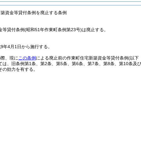
新築資金等貸付条例を廃止する条例
金等貸付条例
(昭和51年作東町条例第23号)
は廃止する。
9年4月1日から施行する。
の際、現に
この条例
による廃止前の作東町住宅新築資金等貸付条例
(以下
ては、旧条例第1条、第2条、第5条、第6条、第7条、第8条、第10条及
その効力を有する。