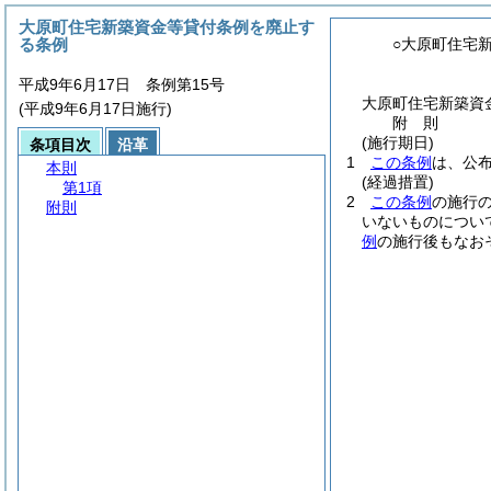
大原町住宅新築資金等貸付条例を廃止す
る条例
○大原町住宅
平成9年6月17日 条例第15号
大原町住宅新築資
(平成9年6月17日施行)
附
則
(施行期日)
条項目次
沿革
1
この条例
は、公
本則
(経過措置)
第1項
2
この条例
の施行
附則
いないものについ
例
の施行後もなお