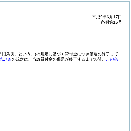
平成9年6月17日
条例第15号
「旧条例」という。)
の規定に基づく貸付金につき償還の終了して
第17条
の規定は、当該貸付金の償還が終了するまでの間、
この条