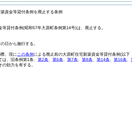
新築資金等貸付条例を廃止する条例
金等貸付条例
(昭和57年大原町条例第14号)
は、廃止する。
布の日から施行する。
の際、現に
この条例
による廃止前の大原町住宅新築資金等貸付条例
(以下
ては、旧条例第1条、
第2条
、
第6条
、
第7条
、
第8条
、
第14条
、
第16条
、
その効力を有する。