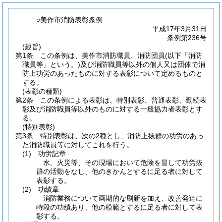
○美作市消防表彰条例
平成17年3月31日
条例第236号
(趣旨)
第1条
この条例は、美作市消防職員、消防団員
(以下「消防
職員等」という。)
及び消防職員等以外の個人又は団体で消
防上功労のあったものに対する表彰について定めるものと
する。
(表彰の種類)
第2条
この条例による表彰は、特別表彰、普通表彰、勤続表
彰及び消防職員等以外のものに対する一般協力者表彰とす
る。
(特別表彰)
第3条
特別表彰は、次の2種とし、消防上抜群の功労のあっ
た消防職員等に対してこれを行う。
(1)
功労記章
水、火災等、その現場において危険を冒して功労抜
群の活動をなし、他のきかんとするに足る者に対して
表彰する。
(2)
功績章
消防業務について画期的な刷新を加え、改善発達に
特段の功績あり、他の模範とするに足る者に対して表
彰する。