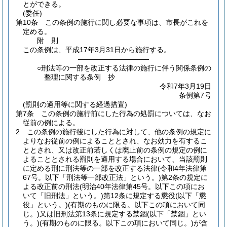
とができる。
(委任)
第10条
この条例の施行に関し必要な事項は、市長がこれを
定める。
附
則
この条例は、平成17年3月31日から施行する。
――――――――――
○刑法等の一部を改正する法律の施行に伴う関係条例の
整理に関する条例 抄
令和7年3月19日
条例第7号
(罰則の適用等に関する経過措置)
第7条
この条例の施行前にした行為の処罰については、なお
従前の例による。
2
この条例の施行後にした行為に対して、他の条例の規定に
よりなお従前の例によることとされ、なお効力を有するこ
ととされ、又は改正前若しくは廃止前の条例の規定の例に
よることとされる罰則を適用する場合において、当該罰則
に定める刑に刑法等の一部を改正する法律
(令和4年法律第
67号。以下「刑法等一部改正法」という。)
第2条の規定に
よる改正前の刑法
(明治40年法律第45号。以下この項にお
いて「旧刑法」という。)
第12条に規定する懲役
(以下「懲
役」という。)
(有期のものに限る。以下この項において同
じ。)
又は旧刑法第13条に規定する禁錮
(以下「禁錮」とい
う。)
(有期のものに限る。以下この項において同じ。)
が含