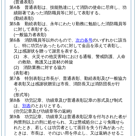
(普通表彰)
第4条
普通表彰は、技能熟達にして消防の使命に尽瘁し、功
績顕著であった消防職員等に対して表彰する。
(勤続表彰)
第5条
勤続表彰は、永年にわたり勤務に勉励した消防職員等
に対して表彰する。
(一般協力者表彰)
第6条
消防職員等以外のもので、
次の各号
のいずれかに該当
し、特に功労があったものに対して金品を添えて表彰し、
又は感謝状を贈って謝意を表する。
(1)
水、火災その他災害時における通報、警戒防護、人命
の救助、救護又は資材の斡旋
(2)
消防業務に対する協力
(表彰者)
第7条
特別表彰は市長が、普通表彰、勤続表彰及び一般協力
者表彰又は感謝状贈呈は市長、消防長又は消防団長が行
う。
(形式等)
第8条
功労記章、功績章及び普通表彰記章の形式及び制式
は、
別表
のとおりとする。
(功労記章及び功績章等の返納)
第9条
功労記章、功績章又は普通表彰記章を付与された者が
拘禁刑以上の刑に処せられ、又は懲戒処分により免職せら
れたとき、若しくは功労者として面目を失う行為があった
ときは、市長は、そのはい用を停止し、又は返納させるこ