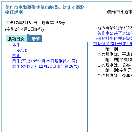
美作市水道事業企業出納員に対する事務
委任規則
○美作市水道
平成17年3月31日 規則第165号
地方自治法
(昭和2
(令和2年4月1日施行)
美作市公共下水道
市個別排水処理施設
条項目次
沿革
市条例第231号)
第4
本則
附
則
第1項
この規則は、平成1
附則
附
則
(平成1
附則
(平成18年3月29日規則第25号)
この規則は、公布
附則
(令和元年12月20日規則第26号)
附
則
(令和元
この規則は、令和