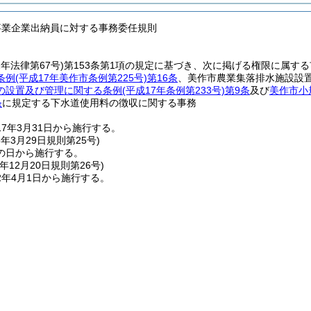
事業企業出納員に対する事務委任規則
2年法律第67号)
第153条第1項の規定に基づき、次に掲げる権限に属す
条例
(平成17年美作市条例第225号)
第16条
、美作市農業集落排水施設設
の設置及び管理に関する条例
(平成17年条例第233号)
第9条
及び
美作市小
条
に規定する下水道使用料の徴収に関する事務
7年3月31日から施行する。
8年3月29日
規則第25号)
の日から施行する。
年12月20日
規則第26号)
2年4月1日から施行する。