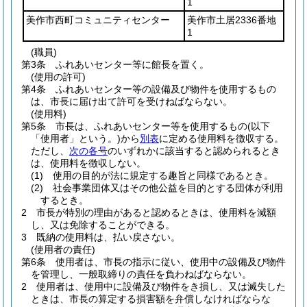
1
美作市西町コミュニティセンター
美作市土居2336番地
1
(職員)
第3条
ふれあいセンター等に館長を置く。
(使用の許可)
第4条
ふれあいセンター等の設備及び物件を使用するもの
は、市長に届け出て許可を受けねばならない。
(使用料)
第5条
市長は、ふれあいセンター等を使用するもの
(以下
「使用者」という。)
から
別表
に定める使用料を徴収する。
ただし、
次の各号
のいずれかに該当すると認められるとき
は、使用料を徴収しない。
(1)
使用の目的が法に規定する趣旨と同様であるとき。
(2)
社会事業団体又はその他公益を目的とする団体が利用
するとき。
2
市長が特別の理由があると認めるときは、使用料を減額
し、又は免除することができる。
3
既納の使用料は、払い戻さない。
(使用者の責任)
第6条
使用者は、市長の指示に従い、使用中の設備及び物件
を管理し、一般取締りの責任を負わねばならない。
2
使用者は、使用中に設備及び物件をき損し、又は滅失した
ときは、市長の算定する損害額を弁償しなければならな