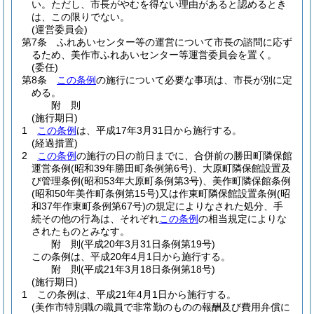
い。
ただし、市長がやむを得ない理由があると認めるとき
は、この限りでない。
(運営委員会)
第7条
ふれあいセンター等の運営について市長の諮問に応ず
るため、美作市ふれあいセンター等運営委員会を置く。
(委任)
第8条
この条例
の施行について必要な事項は、市長が別に定
める。
附
則
(施行期日)
1
この条例
は、平成17年3月31日から施行する。
(経過措置)
2
この条例
の施行の日の前日までに、合併前の勝田町隣保館
運営条例
(昭和39年勝田町条例第6号)
、大原町隣保館設置及
び管理条例
(昭和53年大原町条例第3号)
、美作町隣保館条例
(昭和50年美作町条例第15号)
又は作東町隣保館設置条例
(昭
和37年作東町条例第67号)
の規定によりなされた処分、手
続その他の行為は、それぞれ
この条例
の相当規定によりな
されたものとみなす。
附
則
(平成20年3月31日
条例第19号)
この条例は、平成20年4月1日から施行する。
附
則
(平成21年3月18日
条例第18号)
(施行期日)
1
この条例は、平成21年4月1日から施行する。
(美作市特別職の職員で非常勤のものの報酬及び費用弁償に