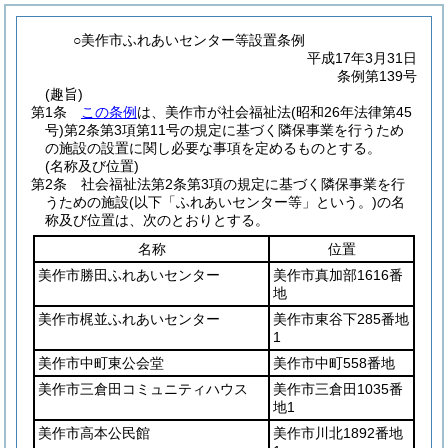
○美作市ふれあいセンター等設置条例
平成17年3月31日
条例第139号
(趣旨)
第1条
この条例
は、美作市が社会福祉法
(昭和26年法律第45
号)
第2条第3項第11号の規定に基づく隣保事業を行うため
の施設の設置に関し必要な事項を定めるものとする。
(名称及び位置)
第2条
社会福祉法第2条第3項の規定に基づく隣保事業を行
うための施設
(以下「ふれあいセンター等」という。)
の名
称及び位置は、次のとおりとする。
名称
位置
美作市勝田ふれあいセンター
美作市真加部1616番
地
美作市梶並ふれあいセンター
美作市東谷下285番地
1
美作市中町東公会堂
美作市中町558番地
美作市三倉田コミュニティハウス
美作市三倉田1035番
地1
美作市高本公民館
美作市川北1892番地