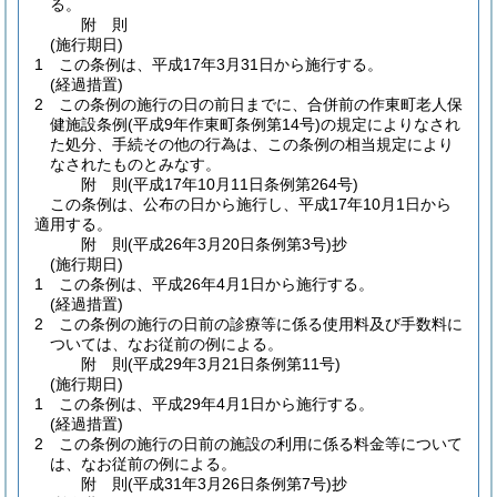
る。
附
則
(施行期日)
1
この条例は、平成17年3月31日から施行する。
(経過措置)
2
この条例の施行の日の前日までに、合併前の作東町老人保
健施設条例
(平成9年作東町条例第14号)
の規定によりなされ
た処分、手続その他の行為は、この条例の相当規定により
なされたものとみなす。
附
則
(平成17年10月11日
条例第264号)
この条例は、公布の日から施行し、平成17年10月1日から
適用する。
附
則
(平成26年3月20日
条例第3号)
抄
(施行期日)
1
この条例は、平成26年4月1日から施行する。
(経過措置)
2
この条例の施行の日前の診療等に係る使用料及び手数料に
ついては、なお従前の例による。
附
則
(平成29年3月21日
条例第11号)
(施行期日)
1
この条例は、平成29年4月1日から施行する。
(経過措置)
2
この条例の施行の日前の施設の利用に係る料金等について
は、なお従前の例による。
附
則
(平成31年3月26日
条例第7号)
抄