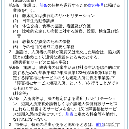
(施設の業務)
第5条
施設は、
前条
の任務を遂行するため
次の各号
に掲げる
業務を行う。
(1)
離床期又は歩行期のリハビリテーション
(2)
日常生活動作訓練
(3)
体位交換、食事の世話、看護及び介護
(4)
比較的安定した病状に対する診察、投薬、検査及び処
置
(5)
教養及び娯楽のための催物
(6)
その他目的達成に必要な業務
2
施設は、入所者の病状が急変又は悪化した場合は、協力病
院との連携により適切な処置をとるものとする。
(障害福祉サービスに係る事業)
第6条
施設は、障害者の日常生活及び社会生活を総合的に支
援するための法律
(平成17年法律第123号)
第5条第1項に規
定する障害福祉サービスのうち短期入所に係る事業
(以下
「障害福祉サービス短期入所」という。)
を行うことができ
るものとする。
(料金等)
第7条
入所者等は、法の規定による通所リハビリテーショ
ン、短期入所療養介護若しくは介護老人保健施設サービス
(これらに相当するサービスを含む。)
又は障害福祉サービ
ス短期入所の提供について、
別表
に定める料金等を納付し
なければならない。
2
市長は、特別の理由があると認めるときは、
前項
に規定す