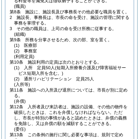
る料金等を減免又は徴収猶予することができる。
(職員)
第8条
施設に、施設長及び事務長その他必要な職員を置く。
2
施設長、事務長は、市長の命を受け、施設の管理に関する
事務を掌理する。
3
その他の職員は、上司の命を受け所務に従事する。
(組織)
第9条
所務を分掌させるため、次の部、室を置く。
(1)
医療部
(2)
事務室
(利用定員)
第10条
施設利用の定員は次のとおりとする。
(1)
入所 定員50人
(短期入所療養介護及び障害福祉サー
ビス短期入所を含む。)
(2)
通所リハビリテーション 定員25人
(入所等)
第11条
施設への入所及び退所については、市長が別に定め
る。
(弁償)
第12条
入所者及び来訪者は、施設の設備、その他の物件を
破損したときは、これを弁償しなければならない。
ただ
し、市長が特別の事情があると認めたときは、弁償の義務
を免除し、又は弁償の額を減額することができる。
(委任)
第13条
この条例の施行に関し必要な事項は、規則で定め