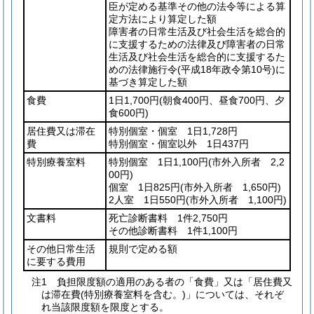
臣が定める基準その他の法令等による算
定方法により算定した額
障害者の日常生活及び社会生活を総合的
に支援するための法律及び障害者の日常
生活及び社会生活を総合的に支援するた
めの法律施行令
(平成18年政令第10号)
に
基づき算定した額
食費
1日1,700円
(朝食400円、昼食700円、夕
食600円)
居住費又は滞在
特別個室・個室 1日1,728円
費
特別個室・個室以外 1日437円
特別療養室料
特別個室 1日1,100円
(市外入所者 2,2
00円)
個室 1日825円
(市外入所者 1,650円)
2人室 1日550円
(市外入所者 1,100円)
文書料
死亡診断書料 1件2,750円
その他診断書料 1件1,100円
その他日常生活
規則で定める額
に要する費用
注1 負担限度額の適用のある者の「食費」又は「居住費又
は滞在費(特別療養室料を含む。)」については、それぞ
れ当該限度額を限度とする。