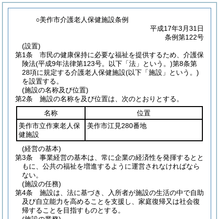
○美作市介護老人保健施設条例
平成17年3月31日
条例第122号
(設置)
第1条
市民の健康保持に必要な福祉を提供するため、介護保
険法
(平成9年法律第123号。以下「法」という。)
第8条第
28項に規定する介護老人保健施設
(以下「施設」という。)
を設置する。
(施設の名称及び位置)
第2条
施設の名称を及び位置は、次のとおりとする。
名称
位置
美作市立作東老人保
美作市江見280番地
健施設
(経営の基本)
第3条
事業経営の基本は、常に企業の経済性を発揮するとと
もに、公共の福祉を増進するように運営されなければなら
ない。
(施設の任務)
第4条
施設は、法に基づき、入所者が施設の生活の中で自助
及び自立能力を高めることを支援し、家庭復帰又は社会復
帰することを目指すものとする。