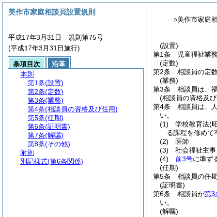
美作市家庭相談員設置規則
○美作市家庭
平成17年3月31日 規則第75号
(設置)
(平成17年3月31日施行)
第1条
児童福祉業
(定数)
条項目次
沿革
第2条
相談員の定数
本則
(業務)
第1条
(設置)
第3条
相談員は、
第2条
(定数)
(相談員の資格及び
第3条
(業務)
第4条
相談員は、
第4条
(相談員の資格及び任用)
い。
第5条
(任期)
(1)
学校教育法
(
第6条
(証明書)
る課程を修めて
第7条
(解嘱)
(2)
医師
第8条
(その他)
(3)
社会福祉主事
附則
(4)
前3号
に準ず
別記様式
(第6条関係)
(任期)
第5条
相談員の任
(証明書)
第6条
相談員が
第3
い。
(解嘱)