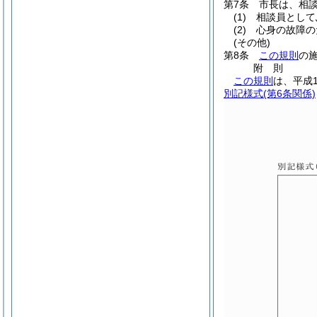
第7条
市長は、相
(1)
相談員として
(2)
心身の故障の
(その他)
第8条
この規則
の
附
則
この規則
は、平成
別記様式
(第6条関係)