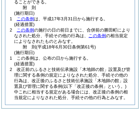
ることができる。
附
則
(施行期日)
1
この条例
は、平成17年3月31日から施行する。
(経過措置)
2
この条例
の施行の日の前日までに、合併前の勝田町により
なされた処分、手続その他の行為は、
この条例
の相当規定
によりなされたものとみなす。
附
則
(平成18年6月30日
条例第61号)
(施行期日)
1
この条例は、公布の日から施行する。
(経過措置)
2
改正前のふるさと技術伝承施設「木地師の館」設置及び管
理に関する条例の規定によりなされた処分、手続その他の
行為は、改正後のふるさと技術伝承施設「木地師の館」設
置及び管理に関する条例
(以下「改正後の条例」という。)
中これに相当する規定がある場合には、改正後の条例の相
当規定によりなされた処分、手続その他の行為とみなす。