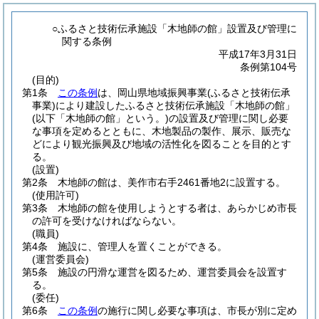
○ふるさと技術伝承施設「木地師の館」設置及び管理に
関する条例
平成17年3月31日
条例第104号
(目的)
第1条
この条例
は、岡山県地域振興事業
(ふるさと技術伝承
事業)
により建設したふるさと技術伝承施設「木地師の館」
(以下「木地師の館」という。)
の設置及び管理に関し必要
な事項を定めるとともに、木地製品の製作、展示、販売な
どにより観光振興及び地域の活性化を図ることを目的とす
る。
(設置)
第2条
木地師の館は、美作市右手2461番地2に設置する。
(使用許可)
第3条
木地師の館を使用しようとする者は、あらかじめ市長
の許可を受けなければならない。
(職員)
第4条
施設に、管理人を置くことができる。
(運営委員会)
第5条
施設の円滑な運営を図るため、運営委員会を設置す
る。
(委任)
第6条
この条例
の施行に関し必要な事項は、市長が別に定め