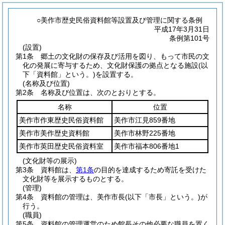
○美作市歴史民俗資料館等設置及び管理に関する条例
平成17年3月31日
条例第101号
(設置)
第1条
郷土の文化財の保存及び活用を図り、もって市民の文
化の発展に寄与するため、文化財保護の拠点となる施設
(以
下「資料館」という。)
を設置する。
(名称及び位置)
第2条
名称及び位置は、次のとおりとする。
名称
位置
美作市作東歴史民俗資料館
美作市江見859番地
美作市美作歴史資料館
美作市林野225番地
美作市英田歴史民俗資料室
美作市福本806番地1
(文化財等の展示)
第3条
資料館は、
第1条
の目的を達成するため寄託を受けた
文化財等を展示するものとする。
(管理)
第4条
資料館の管理は、美作市長
(以下「市長」という。)
が
行う。
(職員)
第5条
資料館の管理運営のため館長その他必要な職員を置く