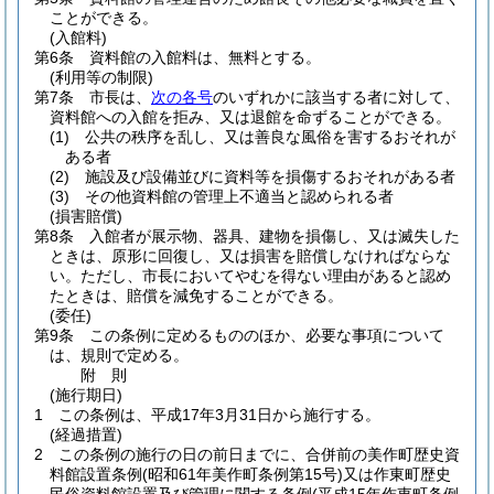
ことができる。
(入館料)
第6条
資料館の入館料は、無料とする。
(利用等の制限)
第7条
市長は、
次の各号
のいずれかに該当する者に対して、
資料館への入館を拒み、又は退館を命ずることができる。
(1)
公共の秩序を乱し、又は善良な風俗を害するおそれが
ある者
(2)
施設及び設備並びに資料等を損傷するおそれがある者
(3)
その他資料館の管理上不適当と認められる者
(損害賠償)
第8条
入館者が展示物、器具、建物を損傷し、又は滅失した
ときは、原形に回復し、又は損害を賠償しなければならな
い。
ただし、市長においてやむを得ない理由があると認め
たときは、賠償を減免することができる。
(委任)
第9条
この条例に定めるもののほか、必要な事項について
は、規則で定める。
附
則
(施行期日)
1
この条例は、平成17年3月31日から施行する。
(経過措置)
2
この条例の施行の日の前日までに、合併前の美作町歴史資
料館設置条例
(昭和61年美作町条例第15号)
又は作東町歴史