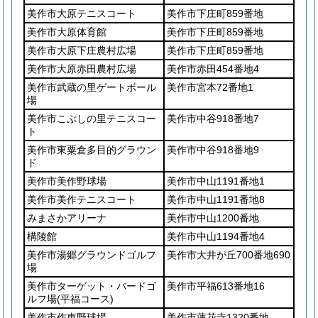
美作市大原テニスコート
美作市下庄町859番地
美作市大原体育館
美作市下庄町859番地
美作市大原下庄農村広場
美作市下庄町859番地
美作市大原赤田農村広場
美作市赤田454番地4
美作市武蔵の里ゲートボール
美作市宮本72番地1
場
美作市こぶしの里テニスコー
美作市中谷918番地7
ト
美作市東粟倉多目的グラウン
美作市中谷918番地9
ド
美作市美作野球場
美作市中山1191番地1
美作市美作テニスコート
美作市中山1191番地8
みまさかアリーナ
美作市中山1200番地
構陵館
美作市中山1194番地4
美作市湯郷グラウンドゴルフ
美作市大井が丘700番地690
場
美作市ターゲット・バードゴ
美作市平福613番地16
ルフ場
(平福コース)
美作市作東野球場
美作市蓮花寺1320番地