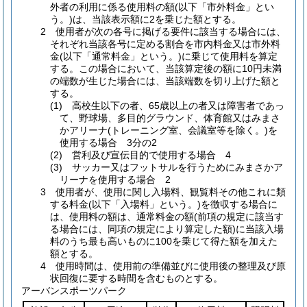
外者の利用に係る使用料の額(以下「市外料金」とい
う。)は、当該表示額に2を乗じた額とする。
2 使用者が次の各号に掲げる要件に該当する場合には、
それぞれ当該各号に定める割合を市内料金又は市外料
金(以下「通常料金」という。)に乗じて使用料を算定
する。この場合において、当該算定後の額に10円未満
の端数が生じた場合には、当該端数を切り上げた額と
する。
(1) 高校生以下の者、65歳以上の者又は障害者であっ
て、野球場、多目的グラウンド、体育館又はみまさ
かアリーナ(トレーニング室、会議室等を除く。)を
使用する場合 3分の2
(2) 営利及び宣伝目的で使用する場合 4
(3) サッカー又はフットサルを行うためにみまさかア
リーナを使用する場合 2
3 使用者が、使用に関し入場料、観覧料その他これに類
する料金(以下「入場料」という。)を徴収する場合に
は、使用料の額は、通常料金の額(前項の規定に該当す
る場合には、同項の規定により算定した額)に当該入場
料のうち最も高いものに100を乗じて得た額を加えた
額とする。
4 使用時間は、使用前の準備並びに使用後の整理及び原
状回復に要する時間を含むものとする。
アーバンスポーツパーク