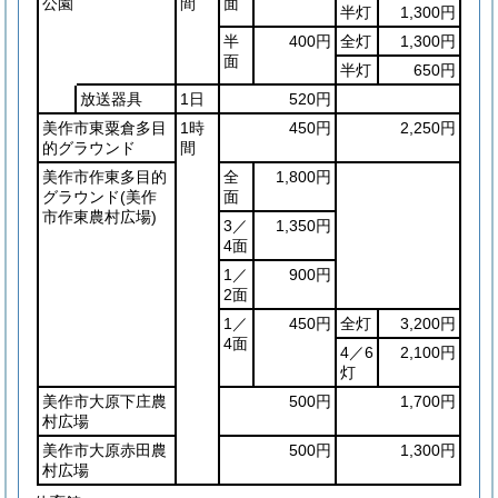
公園
間
面
半灯
1,300円
半
400円
全灯
1,300円
面
半灯
650円
放送器具
1日
520円
美作市東粟倉多目
1時
450円
2,250円
的グラウンド
間
美作市作東多目的
全
1,800円
グラウンド
(美作
面
市作東農村広場)
3／
1,350円
4面
1／
900円
2面
1／
450円
全灯
3,200円
4面
4／6
2,100円
灯
美作市大原下庄農
500円
1,700円
村広場
美作市大原赤田農
500円
1,300円
村広場