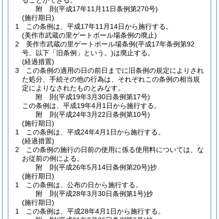
ることができる。
附
則
(平成17年11月11日
条例第270号)
(施行期日)
1
この条例は、平成17年11月14日から施行する。
(美作市武蔵の里ゲートボール場条例の廃止)
2
美作市武蔵の里ゲートボール場条例
(平成17年条例第92
号。以下「旧条例」という。)
は廃止する。
(経過措置)
3
この条例の適用の日の前日までに旧条例の規定によりされ
た処分、手続その他の行為は、それぞれこの条例の相当規
定によりなされたものとみなす。
附
則
(平成19年3月30日
条例第17号)
この条例は、平成19年4月1日から施行する。
附
則
(平成24年3月22日
条例第10号)
(施行期日)
1
この条例は、平成24年4月1日から施行する。
(経過措置)
2
この条例の施行の日前の使用に係る使用料については、な
お従前の例による。
附
則
(平成26年5月14日
条例第20号)
抄
(施行期日)
1
この条例は、公布の日から施行する。
附
則
(平成28年3月30日
条例第1号)
抄
(施行期日)
1
この条例は、平成28年4月1日から施行する。