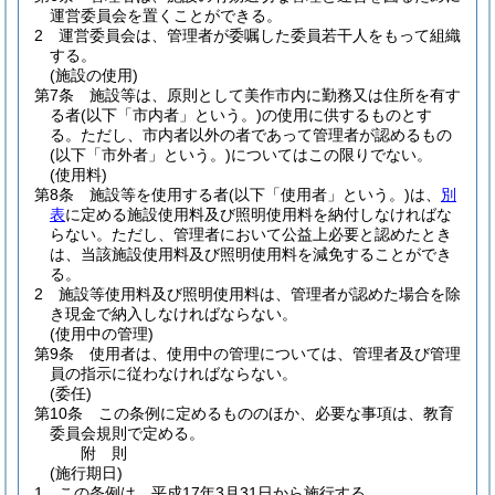
運営委員会を置くことができる。
2
運営委員会は、管理者が委嘱した委員若干人をもって組織
する。
(施設の使用)
第7条
施設等は、原則として美作市内に勤務又は住所を有す
る者
(以下「市内者」という。)
の使用に供するものとす
る。
ただし、市内者以外の者であって管理者が認めるもの
(以下「市外者」という。)
についてはこの限りでない。
(使用料)
第8条
施設等を使用する者
(以下「使用者」という。)
は、
別
表
に定める施設使用料及び照明使用料を納付しなければな
らない。
ただし、管理者において公益上必要と認めたとき
は、当該施設使用料及び照明使用料を減免することができ
る。
2
施設等使用料及び照明使用料は、管理者が認めた場合を除
き現金で納入しなければならない。
(使用中の管理)
第9条
使用者は、使用中の管理については、管理者及び管理
員の指示に従わなければならない。
(委任)
第10条
この条例に定めるもののほか、必要な事項は、教育
委員会規則で定める。
附
則
(施行期日)
1
この条例は、平成17年3月31日から施行する。