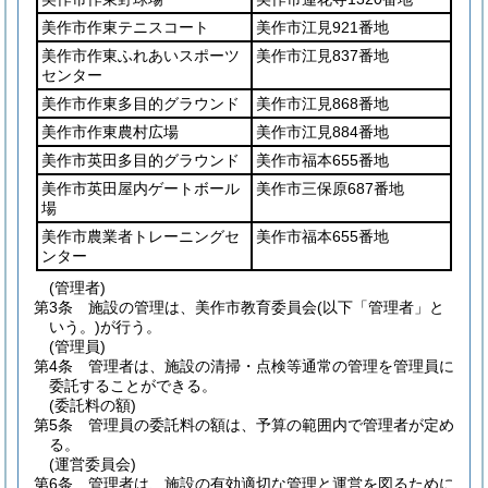
美作市作東テニスコート
美作市江見921番地
美作市作東ふれあいスポーツ
美作市江見837番地
センター
美作市作東多目的グラウンド
美作市江見868番地
美作市作東農村広場
美作市江見884番地
美作市英田多目的グラウンド
美作市福本655番地
美作市英田屋内ゲートボール
美作市三保原687番地
場
美作市農業者トレーニングセ
美作市福本655番地
ンター
(管理者)
第3条
施設の管理は、美作市教育委員会
(以下「管理者」と
いう。)
が行う。
(管理員)
第4条
管理者は、施設の清掃・点検等通常の管理を管理員に
委託することができる。
(委託料の額)
第5条
管理員の委託料の額は、予算の範囲内で管理者が定め
る。
(運営委員会)
第6条
管理者は、施設の有効適切な管理と運営を図るために