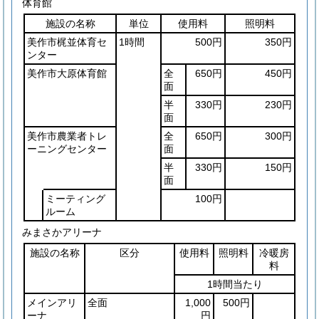
体育館
施設の名称
単位
使用料
照明料
美作市梶並体育セ
1時間
500円
350円
ンター
美作市大原体育館
全
650円
450円
面
半
330円
230円
面
美作市農業者トレ
全
650円
300円
ーニングセンター
面
半
330円
150円
面
ミーティング
100円
ルーム
みまさかアリーナ
施設の名称
区分
使用料
照明料
冷暖房
料
1時間当たり
メインアリ
全面
1,000
500円
ーナ
円