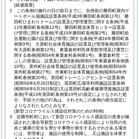
(経過措置)
2
この条例の施行の日の前日までに、合併前の勝田町屋内ゲ
ートボール場施設設置条例
(平成3年勝田町条例第11号)
、勝
田町ひまわりドームの設置及び管理運営に関する条例
(平成
11年勝田町条例第12号)
、勝田町梶並体育センター設置及
び管理に関する条例
(平成15年勝田町条例第2号)
、勝田町総
合運動公園の設置及び管理に関する条例
(平成16年勝田町条
例第9号)
、大原町社会体育施設の設置及び管理条例
(昭和57
年大原町条例第12号)
、東粟倉村村民体育館管理及び運営に
関する条例
(昭和54年東粟倉村条例第1号)
、東粟倉村営「こ
ぶしの里後山」設置及び管理条例
(昭和57年東粟倉村条例第
10号)
、美作町社会体育施設の設置及び使用条例
(昭和56年
美作町条例第27号)
、作東町社会体育施設条例
(昭和54年作
東町条例第20号)
、英田町トレーニングセンター設置条例
(昭和56年6月26日制定)
、英田町広場等利用施設設置条例
(昭和56年6月26日制定)
又は英田町高齢者健康増進施設設置
条例
(平成13年英田町条例第19号)
の規定によりなされた処
分、手続その他の行為は、それぞれこの条例の相当規定に
よりなされたものとみなす。
(新型コロナウイルス感染症対策のための特例)
3
近隣市町村において新型コロナウイルス感染症の患者が確
認された場合等新型コロナウイルス感染症により住民の生
命と健康の安全を脅かす事態が発生するおそれがある場合
には、管理者は、施設の使用を制限し、又は施設を休業す