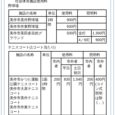
社会体育施設使用料
野球場
施設の名称
単位
使用料
照明料
美作市美作野球場
1時
900円
間
美作市作東野球場
500円
美作市英田多目的グ
500円
全灯
1,300円
ラウンド
4／6灯
900円
テニスコート(1コート当たり)
施設の名称
単位
使用料
照明料
市内
市外者
市内
市外
者
者
者
平日
土日
祝日
美作市かつた運動
1面
200
830
1,040
200
400円
公園テニスコート
1時
円
円
円
円
(コイ
美作市大原テニス
間
ン式
コート
照明
美作市美作テニス
は除
コート
く。)
美作市作東テニス
コート