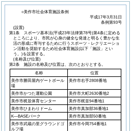
○美作市社会体育施設条例
平成17年3月31日
条例第93号
(設置)
第1条
スポーツ基本法
(平成23年法律第78号)
第4条に定める
ところにより、市民が心身の健全な発達と明るく豊かな生
活の形成に寄与するために行うスポーツ・レクリエーショ
ン活動を奨励するため社会体育施設
(以下「施設」とい
う。)
を設置する。
(名称及び位置)
第2条
施設の名称及び位置は、次のとおりとする。
名称
位置
美作市勝田屋内ゲートボール
美作市右手2808番地
場
美作市かつた運動公園
美作市大町2630番地2
美作市梶並体育センター
美作市梶並94番地1
美作市ひまわりドーム
美作市真加部36番地1
K―BASEパーク
美作市真加部50番地
美作市武蔵の里グラウンドゴ
美作市今岡754番地1
ルフ場