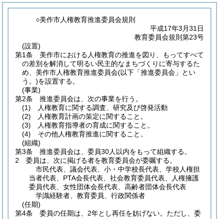
○美作市人権教育推進委員会規則
平成17年3月31日
教育委員会規則第23号
(設置)
第1条
美作市における人権教育の推進を図り、もってすべて
の差別を解消して明るい民主的なまちづくりに寄与するた
め、美作市人権教育推進委員会
(以下「推進委員会」とい
う。)
を設置する。
(事業)
第2条
推進委員会は、次の事業を行う。
(1)
人権教育に関する調査、研究及び啓発活動
(2)
人権教育計画の策定に関すること。
(3)
人権教育指導者の育成に関すること。
(4)
その他人権教育推進に関すること。
(組織)
第3条
推進委員会は、委員30人以内をもって組織する。
2
委員は、次に掲げる者を教育委員会が委嘱する。
市民代表、議会代表、小・中学校長代表、学校人権担
当者代表、PTA会長代表、社会教育委員代表、人権擁護
委員代表、女性団体会長代表、高齢者団体会長代表
学識経験者、教育委員、行政関係者
(任期)
第4条
委員の任期は、2年とし再任を妨げない。
ただし、委