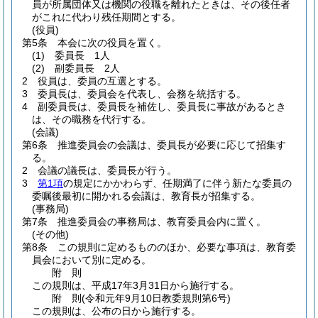
員が所属団体又は機関の役職を離れたときは、その後任者
がこれに代わり残任期間とする。
(役員)
第5条
本会に次の役員を置く。
(1)
委員長 1人
(2)
副委員長 2人
2
役員は、委員の互選とする。
3
委員長は、委員会を代表し、会務を統括する。
4
副委員長は、委員長を補佐し、委員長に事故があるとき
は、その職務を代行する。
(会議)
第6条
推進委員会の会議は、委員長が必要に応じて招集す
る。
2
会議の議長は、委員長が行う。
3
第1項
の規定にかかわらず、任期満了に伴う新たな委員の
委嘱後最初に開かれる会議は、教育長が招集する。
(事務局)
第7条
推進委員会の事務局は、教育委員会内に置く。
(その他)
第8条
この規則に定めるもののほか、必要な事項は、教育委
員会において別に定める。
附
則
この規則は、平成17年3月31日から施行する。
附
則
(令和元年9月10日
教委規則第6号)
この規則は、公布の日から施行する。