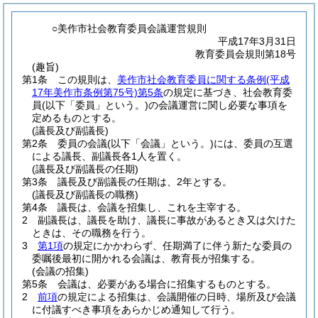
○美作市社会教育委員会議運営規則
平成17年3月31日
教育委員会規則第18号
(趣旨)
第1条
この規則は、
美作市社会教育委員に関する条例
(平成
17年美作市条例第75号)
第5条
の規定に基づき、社会教育委
員
(以下「委員」という。)
の会議運営に関し必要な事項を
定めるものとする。
(議長及び副議長)
第2条
委員の会議
(以下「会議」という。)
には、委員の互選
による議長、副議長各1人を置く。
(議長及び副議長の任期)
第3条
議長及び副議長の任期は、2年とする。
(議長及び副議長の職務)
第4条
議長は、会議を招集し、これを主宰する。
2
副議長は、議長を助け、議長に事故があるとき又は欠けた
ときは、その職務を行う。
3
第1項
の規定にかかわらず、任期満了に伴う新たな委員の
委嘱後最初に開かれる会議は、教育長が招集する。
(会議の招集)
第5条
会議は、必要がある場合に招集するものとする。
2
前項
の規定による招集は、会議開催の日時、場所及び会議
に付議すべき事項をあらかじめ通知して行う。