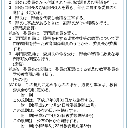
2
部会は委員会から付託された事項の調査及び審議を行う。
3
部会に部長及び副部長1人を置き、部会に属する委員の互
選により定める。
4
部長は、部会を代表し会議を主宰する。
5
部長に事故があるときは、副部長がその職務を行う。
(専門調査員)
第8条
委員会に、専門調査員を置く。
2
専門調査員は、障害を有する児童生徒等の教育について専
門的知識を持った教育関係職員のうちから、委員長が委嘱
する。
3
専門調査員は、委員長の命を受け、部会の審議に必要な専
門事項の調査を行う。
(庶務)
第9条
委員会の庶務は、委員の互選による者及び教育委員会
学校教育課が取り扱う。
(その他)
第10条
この規則に定めるもののほか、必要な事項は、教育
委員会が別に定める。
附
則
この規則は、平成17年3月31日から施行する。
附
則
(平成20年7月24日
教委規則第12号)
この規則は、公布の日から施行する。
附
則
(平成27年4月23日
教委規則第8号)
この規則は、公布の日から施行する。
附
則
(令和5年3月22日
教委規則第3号)