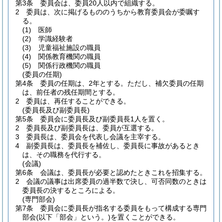
第3条
委員会は、委員20人以内で組織する。
2
委員は、次に掲げるもののうちから教育委員会が委嘱す
る。
(1)
医師
(2)
学識経験者
(3)
児童福祉施設の職員
(4)
関係教育機関の職員
(5)
関係行政機関の職員
(委員の任期)
第4条
委員の任期は、2年とする。
ただし、補欠委員の任期
は、前任者の残任期間とする。
2
委員は、再任することができる。
(委員長及び副委員長)
第5条
委員会に委員長及び副委員長1人を置く。
2
委員長及び副委員長は、委員が互選する。
3
委員長は、委員会を代表し会議を主宰する。
4
副委員長は、委員長を補佐し、委員長に事故があるとき
は、その職務を代行する。
(会議)
第6条
会議は、委員長が必要と認めたときこれを招集する。
2
会議の議事は出席委員の過半数で決し、可否同数のときは
委員長の決するところによる。
(専門部会)
第7条
委員会に委員長が指名する委員をもって構成する専門
部会
(以下「部会」という。)
を置くことができる。