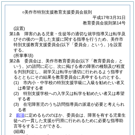
○美作市特別支援教育支援委員会規則
平成17年3月31日
教育委員会規則第14号
(設置)
第1条
障害のある児童・生徒等の適切な就学指導又は転学及
びその後の一貫した支援に関する指導を行うため、美作市
特別支援教育支援委員会
(以下「委員会」という。)
を設置
する。
(所掌事項)
第2条
委員会は、美作市教育委員会
(以下「教育委員会」と
いう。)
の諮問に応じ、次に掲げる者の障害の種類及び程度
を判別判定し、就学又は転学が適切に行われるよう指導す
るとともにその結果を教育委員会に具申するものとする。
(1)
市内小・中学校の特別支援学級に入級を勧めたい者又
は希望する者
(2)
特別支援学校への入学又は転学を勧めたい者又は希望
する者
(3)
在宅障害児のうち訪問指導員の派遣が必要と考えられ
る者
2
前項
に定めるもののほか、委員会は、障害を有する児童生
徒への一貫した支援が円滑に行われるために必要な指導助
言等をすることができる。
(組織)