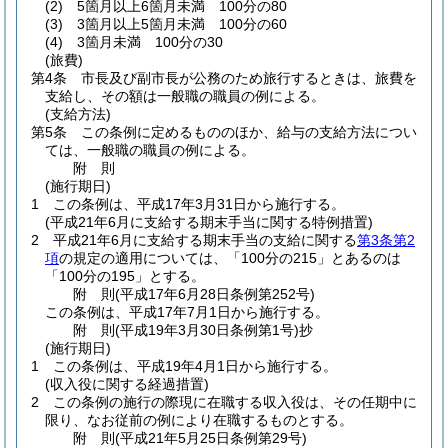
(2)
5箇月以上6箇月未満 100分の80
(3)
3箇月以上5箇月未満 100分の60
(4)
3箇月未満 100分の30
(旅費)
第4条
市長及び副市長が公務のため旅行するときは、旅費を
支給し、その額は一般職の職員の例による。
(支給方法)
第5条
この条例に定めるもののほか、給与の支給方法につい
ては、一般職の職員の例による。
附
則
(施行期日)
1
この条例は、平成17年3月31日から施行する。
(平成21年6月に支給する期末手当に関する特例措置)
2
平成21年6月に支給する期末手当の支給に関する
第3条第2
項
の規定の適用については、「100分の215」とあるのは
「100分の195」とする。
附
則
(平成17年6月28日
条例第252号)
この条例は、平成17年7月1日から施行する。
附
則
(平成19年3月30日
条例第1号)
抄
(施行期日)
1
この条例は、平成19年4月1日から施行する。
(収入役に関する経過措置)
2
この条例の施行の際現に在職する収入役は、その任期中に
限り、なお従前の例により在職するものとする。
附
則
(平成21年5月25日
条例第29号)