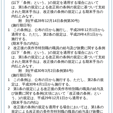
(以下「条例」という。)
の規定を適用する場合において
は、第1条の規定による改正前の条例の規定に基づいて支給
された期末手当は、改正後の条例の規定による期末手当の
内払とみなす。
附
則
(平成28年12月14日
条例第30号)
(施行期日等)
1
この条例は、公布の日から施行し、平成28年12月1日から
適用する。
ただし、第2条の規定は、平成29年4月1日から
施行する。
(期末手当の内払)
2
改正後の美作市特別職の職員の給与及び旅費に関する条例
(以下「条例」という。)
の規定を適用する場合において
は、第1条の規定による改正前の条例の規定に基づいて支給
された期末手当は、改正後の条例の規定による期末手当の
内払とみなす。
附
則
(平成30年3月2日
条例第6号)
(施行期日等)
1
この条例は、公布の日から施行する。
ただし、第2条の規
定は、平成30年4月1日から施行する。
2
第1条の規定による改正後の美作市特別職の職員の給与及
び旅費に関する条例
(次項において「改正後の条例」とい
う。)
の規定は、平成29年12月1日から適用する。
(期末手当の内払)
3
改正後の条例の規定を適用する場合においては、第1条の
規定による改正前の美作市特別職の職員の給与及び旅費に