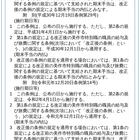
関する条例の規定に基づいて支給された期末手当は、改正
後の条例の規定による期末手当の内払とみなす。
附
則
(平成30年12月19日
条例第29号)
(施行期日等)
1
この条例は、公布の日から施行する。
ただし、第2条の規
定は、平成31年4月1日から施行する。
2
第1条の規定による改正後の美作市特別職の職員の給与及
び旅費に関する条例
(次項において「改正後の条例」とい
う。)
の規定は、平成30年12月1日から適用する。
(期末手当の内払)
3
改正後の条例の規定を適用する場合においては、第1条の
規定による改正前の美作市特別職の職員の給与及び旅費に
関する条例の規定に基づいて支給された期末手当は、改正
後の条例の規定による期末手当の内払とみなす。
附
則
(令和元年12月20日
条例第14号)
(施行期日等)
1
この条例は、公布の日から施行する。
ただし、第2条の規
定は、令和2年4月1日から施行する。
2
第1条の規定による改正後の美作市特別職の職員の給与及
び旅費に関する条例
(次項において「改正後の条例」とい
う。)
の規定は、令和元年12月1日から適用する。
(期末手当の内払)
3
改正後の条例の規定を適用する場合においては、第1条の
規定による改正前の美作市特別職の職員の給与及び旅費に
関する条例の規定に基づいて支給された期末手当は、改正