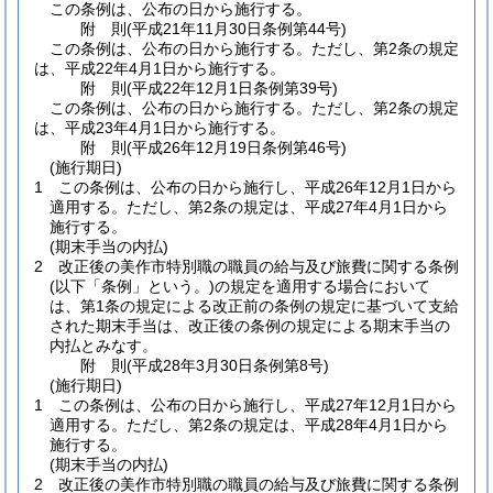
この条例は、公布の日から施行する。
附
則
(平成21年11月30日
条例第44号)
この条例は、公布の日から施行する。
ただし、第2条の規定
は、平成22年4月1日から施行する。
附
則
(平成22年12月1日
条例第39号)
この条例は、公布の日から施行する。
ただし、第2条の規定
は、平成23年4月1日から施行する。
附
則
(平成26年12月19日
条例第46号)
(施行期日)
1
この条例は、公布の日から施行し、平成26年12月1日から
適用する。
ただし、第2条の規定は、平成27年4月1日から
施行する。
(期末手当の内払)
2
改正後の美作市特別職の職員の給与及び旅費に関する条例
(以下「条例」という。)
の規定を適用する場合において
は、第1条の規定による改正前の条例の規定に基づいて支給
された期末手当は、改正後の条例の規定による期末手当の
内払とみなす。
附
則
(平成28年3月30日
条例第8号)
(施行期日)
1
この条例は、公布の日から施行し、平成27年12月1日から
適用する。
ただし、第2条の規定は、平成28年4月1日から
施行する。
(期末手当の内払)
2
改正後の美作市特別職の職員の給与及び旅費に関する条例