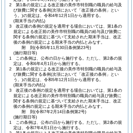
2
第1条の規定による改正後の美作市特別職の職員の給与及
び旅費に関する条例
(次項において「改正後の条例」とい
う。)
の規定は、令和4年12月1日から適用する。
(期末手当の内払)
3
改正後の条例の規定を適用する場合においては、第1条の
規定による改正前の美作市特別職の職員の給与及び旅費に
関する条例の規定に基づいて支給された期末手当は、改正
後の条例の規定による期末手当の内払とみなす。
附
則
(令和5年11月30日
条例第23号)
(施行期日等)
1
この条例は、公布の日から施行する。
ただし、第2条の規
定は、令和6年4月1日から施行する。
2
第1条の規定による改正後の美作市特別職の職員の給与及
び旅費に関する条例
(次項において「改正後の条例」とい
う。)
の規定は、令和5年12月1日から適用する。
(期末手当の内払)
3
改正後の条例の規定を適用する場合においては、第1条の
規定による改正前の美作市特別職の職員の給与及び旅費に
関する条例の規定に基づいて支給された期末手当は、改正
後の条例の規定による期末手当の内払とみなす。
附
則
(令和7年2月14日
条例第2号)
(施行期日等)
1
この条例は、公布の日から施行する。
ただし、第2条の規
定は、令和7年4月1日から施行する。