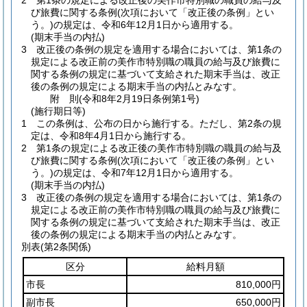
2
第1条の規定による改正後の美作市特別職の職員の給与及
び旅費に関する条例
(次項において「改正後の条例」とい
う。)
の規定は、令和6年12月1日から適用する。
(期末手当の内払)
3
改正後の条例の規定を適用する場合においては、第1条の
規定による改正前の美作市特別職の職員の給与及び旅費に
関する条例の規定に基づいて支給された期末手当は、改正
後の条例の規定による期末手当の内払とみなす。
附
則
(令和8年2月19日
条例第1号)
(施行期日等)
1
この条例は、公布の日から施行する。
ただし、第2条の規
定は、令和8年4月1日から施行する。
2
第1条の規定による改正後の美作市特別職の職員の給与及
び旅費に関する条例
(次項において「改正後の条例」とい
う。)
の規定は、令和7年12月1日から適用する。
(期末手当の内払)
3
改正後の条例の規定を適用する場合においては、第1条の
規定による改正前の美作市特別職の職員の給与及び旅費に
関する条例の規定に基づいて支給された期末手当は、改正
後の条例の規定による期末手当の内払とみなす。
別表
(第2条関係)
区分
給料月額
市長
810,000円
副市長
650,000円