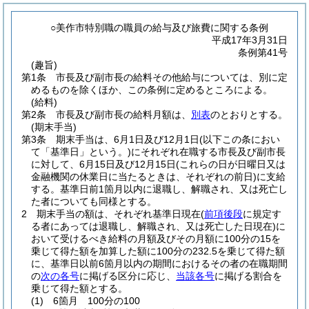
○美作市特別職の職員の給与及び旅費に関する条例
平成17年3月31日
条例第41号
(趣旨)
第1条
市長及び副市長の給料その他給与については、別に定
めるものを除くほか、この条例に定めるところによる。
(給料)
第2条
市長及び副市長の給料月額は、
別表
のとおりとする。
(期末手当)
第3条
期末手当は、6月1日及び12月1日
(以下この条におい
て「基準日」という。)
にそれぞれ在職する市長及び副市長
に対して、6月15日及び12月15日
(これらの日が日曜日又は
金融機関の休業日に当たるときは、それぞれの前日)
に支給
する。
基準日前1箇月以内に退職し、解職され、又は死亡し
た者についても同様とする。
2
期末手当の額は、それぞれ基準日現在
(
前項後段
に規定す
る者にあっては退職し、解職され、又は死亡した日現在)
に
おいて受けるべき給料の月額及びその月額に100分の15を
乗じて得た額を加算した額に100分の232.5を乗じて得た額
に、基準日以前6箇月以内の期間におけるその者の在職期間
の
次の各号
に掲げる区分に応じ、
当該各号
に掲げる割合を
乗じて得た額とする。
(1)
6箇月 100分の100