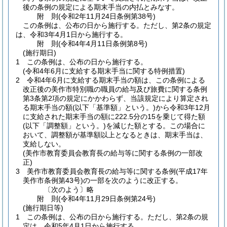
後の条例の規定による期末手当の内払とみなす。
附
則
(令和2年11月24日
条例第38号)
この条例は、公布の日から施行する。
ただし、第2条の規定
は、令和3年4月1日から施行する。
附
則
(令和4年4月11日
条例第8号)
(施行期日)
1
この条例は、公布の日から施行する。
(令和4年6月に支給する期末手当に関する特例措置)
2
令和4年6月に支給する期末手当の額は、この条例による
改正後の美作市特別職の職員の給与及び旅費に関する条例
第3条第2項の規定にかかわらず、当該規定により算定され
る期末手当の額
(以下「基準額」という。)
から令和3年12月
に支給された期末手当の額に222.5分の15を乗じて得た額
(以下「調整額」という。)
を減じた額とする。
この場合に
おいて、調整額が基準額以上となるときは、期末手当は、
支給しない。
(美作市教育委員会教育長の給与等に関する条例の一部改
正)
3
美作市教育委員会教育長の給与等に関する条例
(平成17年
美作市条例第43号)
の一部を次のように改正する。
〔次のよう〕略
附
則
(令和4年11月29日
条例第24号)
(施行期日等)
1
この条例は、公布の日から施行する。
ただし、第2条の規
定は、令和5年4月1日から施行する。