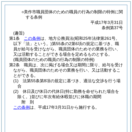
○美作市職員団体のための職員の行為の制限の特例に関
する条例
平成17年3月31日
条例第37号
(趣旨)
第1条
この条例
は、地方公務員法
(昭和25年法律第261号。
以下「法」という。)
第55条の2第6項の規定に基づき、職
員が給与を受けながら、職員団体のためその業務を行い、
又は活動することができる場合を定めるものとする。
(職員団体のための職員の行為の制限の特例)
第2条
職員は、次に掲げる場合又は期間に限り、給与を受け
ながら、職員団体のためその業務を行い、又は活動するこ
とができる。
(1)
法第55条第8項の規定に基づき、適法な交渉を行う場
合
(2)
休日及び休日の代休日
(特に勤務を命ぜられた場合を
除く。)
並びに年次有給休暇並びに休職の期間
附
則
この条例
は、平成17年3月31日から施行する。