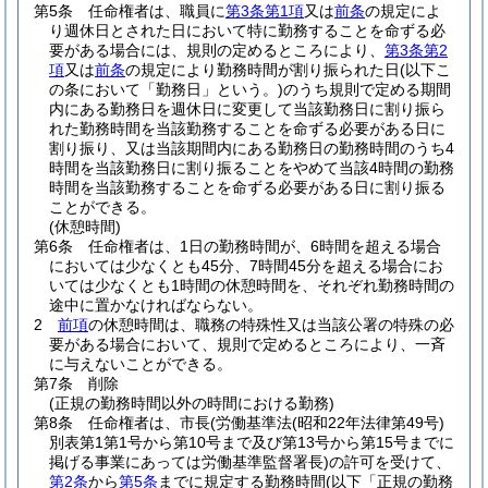
第5条
任命権者は、職員に
第3条第1項
又は
前条
の規定によ
り週休日とされた日において特に勤務することを命ずる必
要がある場合には、規則の定めるところにより、
第3条第2
項
又は
前条
の規定により勤務時間が割り振られた日
(以下こ
の条において「勤務日」という。)
のうち規則で定める期間
内にある勤務日を週休日に変更して当該勤務日に割り振ら
れた勤務時間を当該勤務することを命ずる必要がある日に
割り振り、又は当該期間内にある勤務日の勤務時間のうち4
時間を当該勤務日に割り振ることをやめて当該4時間の勤務
時間を当該勤務することを命ずる必要がある日に割り振る
ことができる。
(休憩時間)
第6条
任命権者は、1日の勤務時間が、6時間を超える場合
においては少なくとも45分、7時間45分を超える場合にお
いては少なくとも1時間の休憩時間を、それぞれ勤務時間の
途中に置かなければならない。
2
前項
の休憩時間は、職務の特殊性又は当該公署の特殊の必
要がある場合において、規則で定めるところにより、一斉
に与えないことができる。
第7条
削除
(正規の勤務時間以外の時間における勤務)
第8条
任命権者は、市長
(労働基準法
(昭和22年法律第49号)
別表第1第1号から第10号まで及び第13号から第15号までに
掲げる事業にあっては労働基準監督署長)
の許可を受けて、
第2条
から
第5条
までに規定する勤務時間
(以下「正規の勤務