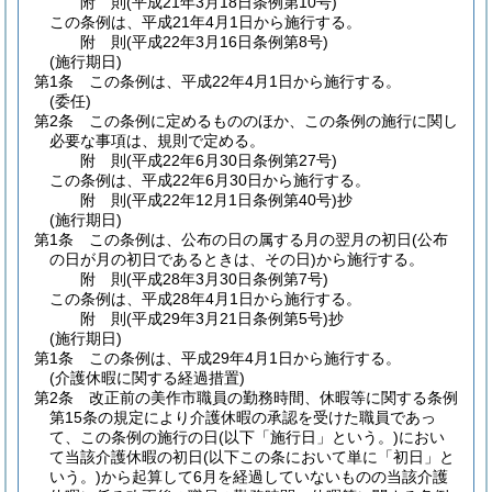
附
則
(平成21年3月18日
条例第10号)
この条例は、平成21年4月1日から施行する。
附
則
(平成22年3月16日
条例第8号)
(施行期日)
第1条
この条例は、平成22年4月1日から施行する。
(委任)
第2条
この条例に定めるもののほか、この条例の施行に関し
必要な事項は、規則で定める。
附
則
(平成22年6月30日
条例第27号)
この条例は、平成22年6月30日から施行する。
附
則
(平成22年12月1日
条例第40号)
抄
(施行期日)
第1条
この条例は、公布の日の属する月の翌月の初日
(公布
の日が月の初日であるときは、その日)
から施行する。
附
則
(平成28年3月30日
条例第7号)
この条例は、平成28年4月1日から施行する。
附
則
(平成29年3月21日
条例第5号)
抄
(施行期日)
第1条
この条例は、平成29年4月1日から施行する。
(介護休暇に関する経過措置)
第2条
改正前の美作市職員の勤務時間、休暇等に関する条例
第15条の規定により介護休暇の承認を受けた職員であっ
て、この条例の施行の日
(以下「施行日」という。)
におい
て当該介護休暇の初日
(以下この条において単に「初日」と
いう。)
から起算して6月を経過していないものの当該介護