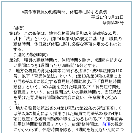
○美作市職員の勤務時間、休暇等に関する条例
平成17年3月31日
条例第35号
(趣旨)
第1条
この条例は、地方公務員法
(昭和25年法律第261号。
以下「法」という。)
第24条第5項の規定に基づき、職員の
勤務時間、休日及び休暇に関し必要な事項を定めるものと
する。
(1週間の勤務時間)
第2条
職員の勤務時間は、休憩時間を除き、4週間を超えな
い期間につき1週間当たり38時間45分とする。
2
地方公務員の育児休業等に関する法律
(平成3年法律第110
号。以下「育児休業法」という。)
第10条第3項の規定によ
り同条第1項に規定する育児短時間勤務
(以下「育児短時間
勤務」という。)
の承認を受けた職員
(以下「育児短時間勤
務職員」という。)
の1週間当たりの勤務時間は、当該承認
を受けた育児短時間勤務の内容に従い、任命権者が定め
る。
3
地方公務員法第22条の4第1項又は第22条の5第1項若しく
は第2項の規定により採用された職員で同法第22条の4第1
項に規定する短時間勤務の職を占めるもの
(以下「定年前再
任用短時間勤務職員」という。)
の勤務時間は、
前項
の規定
にかかわらず、休憩時間を除き、4週間を超えない期間につ