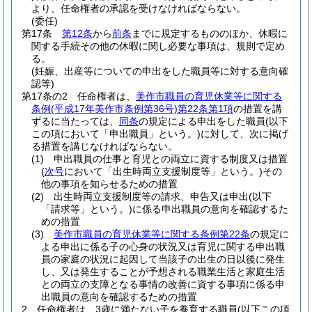
より、任命権者の承認を受けなければならない。
(委任)
第17条
第12条
から
前条
までに規定するもののほか、休暇に
関する手続その他の休暇に関し必要な事項は、規則で定め
る。
(妊娠、出産等についての申出をした職員等に対する意向確
認等)
第17条の2
任命権者は、
美作市職員の育児休業等に関する
条例
(平成17年美作市条例第36号)
第22条第1項
の措置を講
ずるに当たっては、
同条
の規定による申出をした職員
(以下
この項において「申出職員」という。)
に対して、次に掲げ
る措置を講じなければならない。
(1)
申出職員の仕事と育児との両立に資する制度又は措置
(
次号
において「出生時両立支援制度等」という。)
その
他の事項を知らせるための措置
(2)
出生時両立支援制度等の請求、申告又は申出
(以下
「請求等」という。)
に係る申出職員の意向を確認するた
めの措置
(3)
美作市職員の育児休業等に関する条例第22条
の規定に
よる申出に係る子の心身の状況又は育児に関する申出職
員の家庭の状況に起因して当該子の出生の日以後に発生
し、又は発生することが予想される職業生活と家庭生活
との両立の支障となる事情の改善に資する事項に係る申
出職員の意向を確認するための措置
2
任命権者は、3歳に満たない子を養育する職員
(以下この項