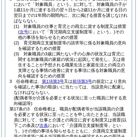
において「対象職員」という。)
に対して、対象職員の子が
1歳11か月に達する日の翌々日から2歳11か月に達する日の
翌日までの1年間の期間内に、次に掲げる措置を講じなけれ
ばならない。
(1)
対象職員の仕事と育児との両立に資する制度又は措置
(
次号
において「育児期両立支援制度等」という。)
その
他の事項を知らせるための措置
(2)
育児期両立支援制度等の請求等に係る対象職員の意向
を確認するための措置
(3)
対象職員の3歳に満たない子の心身の状況又は育児に
関する対象職員の家庭の状況に起因して発生し、又は発
生することが予想される職業生活と家庭生活との両立の
支障となる事情の改善に資する事項に係る対象職員の意
向を確認するための措置
3
任命権者は、
第1項第3号
又は
前項第3号
の規定により意向
を確認した事項の取扱いに当たっては、当該意向に配慮し
なければならない。
(配偶者等が介護を必要とする状況に至った職員に対する意
向確認等)
第17条の3
任命権者は、職員が配偶者等が当該職員の介護
を必要とする状況に至ったことを申し出たときは、当該職
員に対して、仕事と介護との両立に資する制度又は措置
(以
下この条及び
次条
において「介護両立支援制度等」とい
う。)
その他の事項を知らせるとともに、介護両立支援制度
等の請求等に係る当該職員の意向を確認するための面談そ