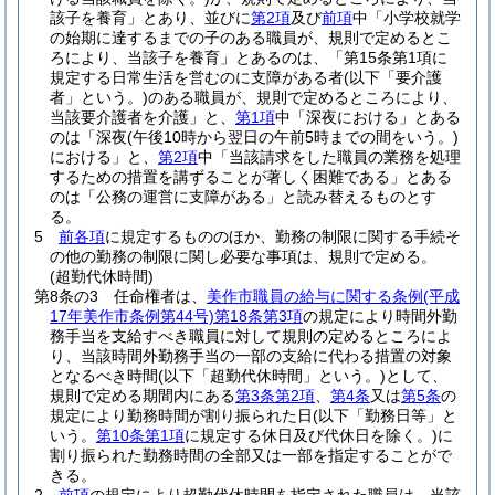
該子を養育」とあり、並びに
第2項
及び
前項
中「小学校就学
の始期に達するまでの子のある職員が、規則で定めるとこ
ろにより、当該子を養育」とあるのは、「第15条第1項に
規定する日常生活を営むのに支障がある者
(以下「要介護
者」という。)
のある職員が、規則で定めるところにより、
当該要介護者を介護」と、
第1項
中「深夜における」とある
のは「深夜
(午後10時から翌日の午前5時までの間をいう。)
における」と、
第2項
中「当該請求をした職員の業務を処理
するための措置を講ずることが著しく困難である」とある
のは「公務の運営に支障がある」と読み替えるものとす
る。
5
前各項
に規定するもののほか、勤務の制限に関する手続そ
の他の勤務の制限に関し必要な事項は、規則で定める。
(超勤代休時間)
第8条の3
任命権者は、
美作市職員の給与に関する条例
(平成
17年美作市条例第44号)
第18条第3項
の規定により時間外勤
務手当を支給すべき職員に対して規則の定めるところによ
り、当該時間外勤務手当の一部の支給に代わる措置の対象
となるべき時間
(以下「超勤代休時間」という。)
として、
規則で定める期間内にある
第3条第2項
、
第4条
又は
第5条
の
規定により勤務時間が割り振られた日
(以下「勤務日等」と
いう。
第10条第1項
に規定する休日及び代休日を除く。)
に
割り振られた勤務時間の全部又は一部を指定することがで
きる。