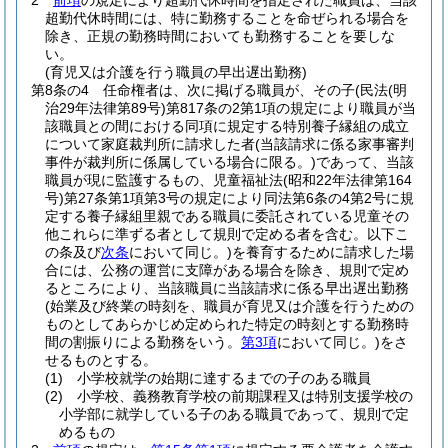
2
前項
の規定により超勤代休時間を指定された職員は、当該
超勤代休時間には、特に勤務することを命ぜられる場合を
除き、正規の勤務時間においても勤務することを要しな
い。
(育児又は介護を行う職員の早出遅出勤務)
第8条の4
任命権者は、次に掲げる職員が、その子
(民法
(明
治29年法律第89号)
第817条の2第1項の規定により職員が当
該職員との間における同項に規定する特別養子縁組の成立
について家庭裁判所に請求した者
(当該請求に係る家事審判
事件が裁判所に係属している場合に限る。)
であって、当該
職員が現に監護するもの、児童福祉法
(昭和22年法律第164
号)
第27条第1項第3号の規定により同法第6条の4第2号に規
定する養子縁組里親である職員に委託されている児童その
他これらに準ずる者として規則で定める者を含む。以下こ
の条及び
次条
において同じ。)
を養育するために請求した場
合には、公務の運営に支障がある場合を除き、規則で定め
るところにより、当該職員に当該請求に係る早出遅出勤務
(始業及び終業の時刻を、職員が育児又は介護を行うための
ものとしてあらかじめ定められた特定の時刻とする勤務時
間の割振りによる勤務をいう。
第3項
において同じ。)
をさ
せるものとする。
(1)
小学校就学の始期に達するまでの子のある職員
(2)
小学校、義務教育学校の前期課程又は特別支援学校の
小学部に就学している子のある職員であって、規則で定
めるもの