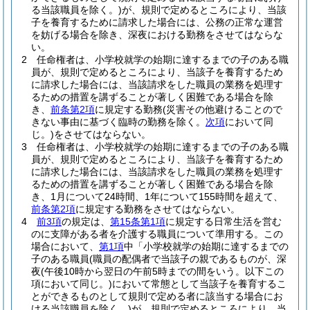
る当該職員を除く。)
が、規則で定めるところにより、当該
子を養育するために請求した場合には、公務の正常な運営
を妨げる場合を除き、深夜における勤務をさせてはならな
い。
2
任命権者は、小学校就学の始期に達するまでの子のある職
員が、規則で定めるところにより、当該子を養育するため
に請求した場合には、当該請求をした職員の業務を処理す
るための措置を講ずることが著しく困難である場合を除
き、
前条第2項
に規定する勤務
(災害その他避けることので
きない事由に基づく臨時の勤務を除く。
次項
において同
じ。)
をさせてはならない。
3
任命権者は、小学校就学の始期に達するまでの子のある職
員が、規則で定めるところにより、当該子を養育するため
に請求した場合には、当該請求をした職員の業務を処理す
るための措置を講ずることが著しく困難である場合を除
き、1月について24時間、1年について155時間を超えて、
前条第2項
に規定する勤務をさせてはならない。
4
前3項
の規定は、
第15条第1項
に規定する日常生活を営む
のに支障がある者を介護する職員について準用する。
この
場合において、
第1項
中「小学校就学の始期に達するまでの
子のある職員
(職員の配偶者で当該子の親であるものが、深
夜
(午後10時から翌日の午前5時までの間をいう。以下この
項において同じ。)
において常態として当該子を養育するこ
とができるものとして規則で定める者に該当する場合にお
ける当該職員を除く。)
が、規則で定めるところにより、当