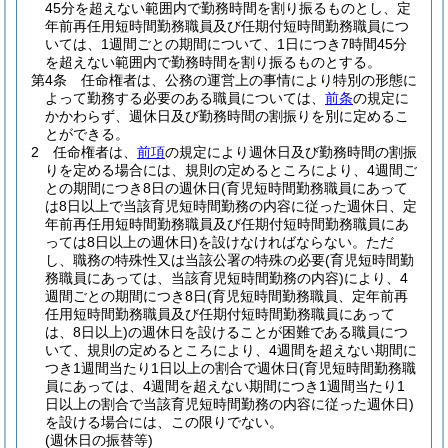
45分を超えない範囲内で勤務時間を割り振るものとし、定
年前再任用短時間勤務職員及び任期付短時間勤務職員につ
いては、1週間ごとの期間について、1日につき7時間45分
を超えない範囲内で勤務時間を割り振るものとする。
第4条
任命権者は、公務の運営上の事情により特別の形態に
よって勤務する必要のある職員については、
前条
の規定に
かかわらず、週休日及び勤務時間の割振りを別に定めるこ
とができる。
2
任命権者は、
前項
の規定により週休日及び勤務時間の割振
りを定める場合には、規則の定めるところにより、4週間ご
との期間につき8日の週休日
(育児短時間勤務職員にあって
は8日以上で当該育児短時間勤務の内容に従った週休日、定
年前再任用短時間勤務職員及び任期付短時間勤務職員にあ
っては8日以上の週休日)
を設けなければならない。
ただ
し、職務の特殊性又は当該公署の特殊の必要
(育児短時間勤
務職員にあっては、当該育児短時間勤務の内容)
により、4
週間ごとの期間につき8日
(育児短時間勤務職員、定年前再
任用短時間勤務職員及び任期付短時間勤務職員にあって
は、8日以上)
の週休日を設けることが困難である職員につ
いて、規則の定めるところにより、4週間を超えない期間に
つき1週間当たり1日以上の割合で週休日
(育児短時間勤務職
員にあっては、4週間を超えない期間につき1週間当たり1
日以上の割合で当該育児短時間勤務の内容に従った週休日)
を設ける場合には、この限りでない。
(週休日の振替等)