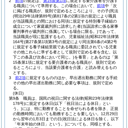
2
前項
の規定は、
第15条第1項
に規定する要介護者を介護す
る職員について準用する。
この場合において、
前項
中「次
に掲げる職員が、規則で定めるところにより、その子
(民法
(明治29年法律第89号)
第817条の2第1項の規定により職員
が当該職員との間における同項に規定する特別養子縁組の
成立について家庭裁判所に請求した者
(当該請求に係る家事
審判事件が裁判所に係属している場合に限る。)
であって、
当該職員が現に監護するもの、児童福祉法
(昭和22年法律第
164号)
第27条第1項第3号の規定により同法第6条の4第2号
に規定する養子縁組里親である職員に委託されている児童
その他これらに準ずる者として規則で定める者を含む。以
下この条及び次条において同じ。)
を養育」とあるのは「第
15条第1項に規定する要介護者のある職員が、規則で定め
るところにより、当該要介護者を介護」と読み替えるもの
とする。
3
前2項
に規定するもののほか、早出遅出勤務に関する手続
その他の早出遅出勤務に関し必要な事項は、規則で定め
る。
(休日)
第9条
職員は、国民の祝日に関する法律
(昭和23年法律第
178号)
に規定する休日
(以下「祝日法による休日」とい
う。)
には、特に勤務することを命ぜられる者を除き、正規
の勤務時間においても勤務することを要しない。
12月29日
から翌年の1月3日までの日
(祝日法による休日を除く。以下
「年末年始の休日」という。)
についても、同様とする。