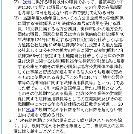
(2)
次号
に掲げる職員以外の職員であって、当該年度の中
途において新たに職員となるもの その年度の在職期間
を考慮し20日を超えない範囲内で規則で定める日数
(3)
当該年度の前年度において地方公営企業等の労働関係
に関する法律
(昭和27年法律第289号)
の適用を受ける職
員、特別職に属する地方公務員、美作市以外の地方公共
団体の職員、国家公務員又は地方住宅供給公社法
(昭和40
年法律第124号)
に規定する地方住宅供給公社若しくは地
方道路公社法
(昭和45年法律第82号)
に規定する地方道路
公社若しくは公有地の拡大の推進に関する法律
(昭和47年
法律第66号)
に規定する土地開発公社若しくは公庫の予算
及び決算に関する法律
(昭和26年法律第99号)
第1条に規定
する公庫その他その業務が国又は地方公共団体の事務若
しくは事業と密接な関連を有する法人のうち規則で定め
るものに使用される者
(以下この号において「地方公営企
業等の労働関係に関する法律適用職員等」という。)
であ
った者であって引き続き当該年度に新たに職員となった
ものその他規則で定める職員 地方公営企業等の労働関
係に関する法律適用職員等としての在職期間及びその在
職期間中における年次有給休暇の残日数等を考慮し、20
日に
次項
の規則で定める日数を加えた日数を超えない範
囲内で規則で定める日数
2
年次有給休暇
(この項の規定により繰り越されたものを除
く。)
は、規則で定める日数を限度として、当該年度の翌年
度に繰り越すことができる。