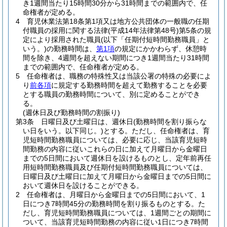
き1週間当たり15時間30分から31時間までの範囲内で、任
命権者が定める。
4
育児休業法第18条第1項又は地方公共団体の一般職の任期
付職員の採用に関する法律
(平成14年法律第48号)
第5条の規
定により採用された職員
(以下「任期付短時間勤務職員」と
いう。)
の勤務時間は、
第1項
の規定にかかわらず、休憩時
間を除き、4週間を超えない期間につき1週間当たり31時間
までの範囲内で、任命権者が定める。
5
任命権者は、職務の特殊性又は当該公署の特殊の必要によ
り
前各項
に規定する勤務時間を超えて勤務することを必要
とする職員の勤務時間について、別に定めることができ
る。
(週休日及び勤務時間の割振り)
第3条
日曜日及び土曜日は、週休日
(勤務時間を割り振らな
い日をいう。以下同じ。)
とする。
ただし、任命権者は、育
児短時間勤務職員については、必要に応じ、当該育児短時
間勤務の内容に従いこれらの日に加えて月曜日から金曜日
までの5日間において週休日を設けるものとし、定年前再任
用短時間勤務職員及び任期付短時間勤務職員については、
日曜日及び土曜日に加えて月曜日から金曜日までの5日間に
おいて週休日を設けることができる。
2
任命権者は、月曜日から金曜日までの5日間において、1
日につき7時間45分の勤務時間を割り振るものとする。
た
だし、育児短時間勤務職員については、1週間ごとの期間に
ついて、当該育児短時間勤務の内容に従い1日につき7時間