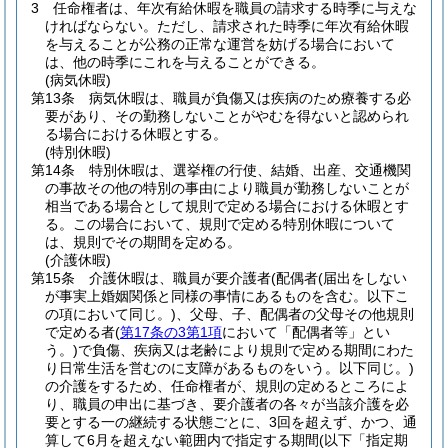
3
任命権者は、年次有給休暇を職員の請求する時季に与えな
ければならない。
ただし、請求された時季に年次有給休暇
を与えることが公務の正常な運営を妨げる場合において
は、他の時季にこれを与えることができる。
(病気休暇)
第13条
病気休暇は、職員が負傷又は疾病のため療養する必
要があり、その勤務しないことがやむを得ないと認められ
る場合における休暇とする。
(特別休暇)
第14条
特別休暇は、選挙権の行使、結婚、出産、交通機関
の事故その他の特別の事由により職員が勤務しないことが
相当である場合として規則で定める場合における休暇とす
る。
この場合において、規則で定める特別休暇について
は、規則でその期間を定める。
(介護休暇)
第15条
介護休暇は、職員が要介護者
(配偶者
(届出をしない
が事実上婚姻関係と同様の事情にあるものを含む。以下こ
の項において同じ。)
、父母、子、配偶者の父母その他規則
で定める者
(
第17条の3第1項
において「配偶者等」とい
う。)
で負傷、疾病又は老齢により規則で定める期間にわた
り日常生活を営むのに支障があるものをいう。以下同じ。)
の介護をするため、任命権者が、規則の定めるところによ
り、職員の申出に基づき、要介護者の各々が当該介護を必
要とする一の継続する状態ごとに、3回を超えず、かつ、通
算して6月を超えない範囲内で指定する期間
(以下「指定期