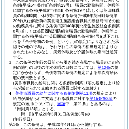
年東粟倉村条例第19号)
、職員の勤務時間、休暇等に関する
条例
(平成6年美作町条例第29号)
、職員の勤務時間、休暇等
に関する条例
(平成6年作東町条例第19号)
若しくは英田町職
員の勤務時間、休暇等に関する条例
(平成6年英田町条例第
20号)
又は解散前の英北衛生施設組合職員の勤務時間その他
の勤務条件に関する条例
(昭和46年英北衛生施設組合条例第
8号)
若しくは英田圏域消防組合職員の勤務時間、休暇等に
関する条例
(平成7年英田圏域消防組合条例第4号)
(以下これ
らを「合併等前の条例」という。)
の規定によりなされた承
認その他の行為は、それぞれこの条例の相当規定によりな
されたものとみなし、病気休暇及び介護休暇の期間は通算
する。
3
この条例の施行の日前から引き続き在職する職員のこの条
例の施行の日後の年次休暇の日数については、
第12条
の規
定にかかわらず、合併等前の条例の規定による年次有給休
暇の残日数とする。
(美作市職員の給与に関する条例附則第11項の規定により給
与が減ぜられて支給される職員に関する読替え)
4
美作市職員の給与に関する条例附則第11項
の規定により
給与が減ぜられて支給される職員に対する
第15条第3項
の
規定の適用については、
同項
中「第21条」とあるのは、
「附則第13項」とする。
附
則
(平成20年3月31日
条例第6号)
抄
(施行期日)
第1条
この条例は、平成20年4月1日から施行する。