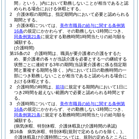
間」という。)
内において勤務しないことが相当であると認
められる場合における休暇とする。
2
介護休暇の期間は、指定期間内において必要と認められる
期間とする。
3
介護休暇については、
美作市職員の給与に関する条例第
16条
の規定にかかわらず、その勤務しない1時間につき、
同条例第21条
に規定する勤務時間1時間当たりの給与額を
減額する。
(介護時間)
第15条の2
介護時間は、職員が要介護者の介護をするた
め、要介護者の各々が当該介護を必要とする一の継続する
状態ごとに連続する3年の期間
(当該要介護者に係る指定期
間と重複する期間を除く。)
内において1日の勤務時間の一
部につき勤務しないことが相当であると認められる場合に
おける休暇とする。
2
介護時間の時間は、
前項
に規定する期間内において1日に
つき2時間を超えない範囲内で必要と認められる時間とす
る。
3
介護時間については、
美作市職員の給与に関する条例第
16条
の規定にかかわらず、その勤務しない1時間につき、
同条例第21条
に規定する勤務時間1時間当たりの給与額を
減額する。
(病気休暇、特別休暇、介護休暇及び介護時間の承認)
第16条
病気休暇、特別休暇
(規則で定めるものを除く。)
、
介護休暇及び介護時間については、規則の定めるところに