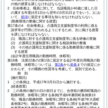
の他の措置を講じなければならない。
2
任命権者は、職員に対して、当該職員が40歳に達した日
の属する年度
(4月1日から翌年の3月31日までをいう。)
にお
いて、
前項
に規定する事項を知らせなければならない。
(勤務環境の整備に関する措置)
第17条の4
任命権者は、介護両立支援制度等の利用に係る
請求等が円滑に行われるようにするため、次に掲げる措置
を講じなければならない。
(1)
職員に対する介護両立支援制度等に係る研修の実施
(2)
介護両立支援制度等に関する相談体制の整備
(3)
その他介護両立支援制度等に係る勤務環境の整備に関
する措置
(会計年度任用職員の勤務時間、休暇等)
第18条
法第22条の2第1項に規定する会計年度任用職員の勤
務時間、休暇等については、
第2条
から
前条
までの規定にか
かわらず、その職務の性質等を考慮して、規則で定める。
附
則
(施行期日)
1
この条例は、平成17年3月31日から施行する。
(経過措置)
2
この条例の施行の日の前日までに、合併前の勝田町職員の
勤務時間、休暇等に関する条例
(平成6年勝田町条例第19
号)
、職員の勤務時間、休暇等に関する条例
(平成7年大原町
条例第2号)
、職員の勤務時間、休暇等に関する条例
(平成6