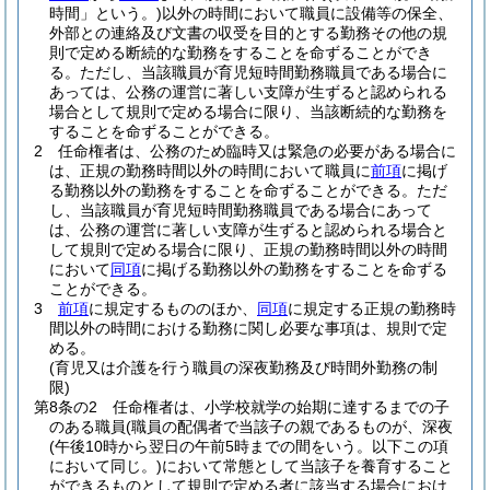
時間」という。)
以外の時間において職員に設備等の保全、
外部との連絡及び文書の収受を目的とする勤務その他の規
則で定める断続的な勤務をすることを命ずることができ
る。
ただし、当該職員が育児短時間勤務職員である場合に
あっては、公務の運営に著しい支障が生ずると認められる
場合として規則で定める場合に限り、当該断続的な勤務を
することを命ずることができる。
2
任命権者は、公務のため臨時又は緊急の必要がある場合に
は、正規の勤務時間以外の時間において職員に
前項
に掲げ
る勤務以外の勤務をすることを命ずることができる。
ただ
し、当該職員が育児短時間勤務職員である場合にあって
は、公務の運営に著しい支障が生ずると認められる場合と
して規則で定める場合に限り、正規の勤務時間以外の時間
において
同項
に掲げる勤務以外の勤務をすることを命ずる
ことができる。
3
前項
に規定するもののほか、
同項
に規定する正規の勤務時
間以外の時間における勤務に関し必要な事項は、規則で定
める。
(育児又は介護を行う職員の深夜勤務及び時間外勤務の制
限)
第8条の2
任命権者は、小学校就学の始期に達するまでの子
のある職員
(職員の配偶者で当該子の親であるものが、深夜
(午後10時から翌日の午前5時までの間をいう。以下この項
において同じ。)
において常態として当該子を養育すること
ができるものとして規則で定める者に該当する場合におけ