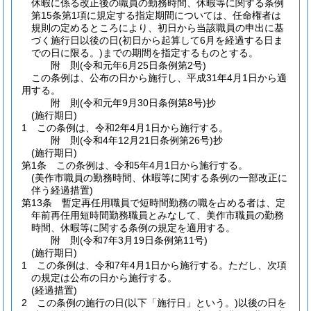
休暇に係る改正後の職員の勤務時間、休暇等に関する条例
第15条第1項に規定する指定期間については、任命権者は
規則の定めるところにより、初日から当該職員の申出に基
づく施行日以後の日
(初日から起算して6月を経過する日ま
での日に限る。)
までの期間を指定するものとする。
附
則
(令和元年6月25日
条例第2号)
この条例は、公布の日から施行し、平成31年4月1日から適
用する。
附
則
(令和元年9月30日
条例第8号)
抄
(施行期日)
1
この条例は、令和2年4月1日から施行する。
附
則
(令和4年12月21日
条例第26号)
抄
(施行期日)
第1条
この条例は、令和5年4月1日から施行する。
(美作市職員の勤務時間、休暇等に関する条例の一部改正に
伴う経過措置)
第13条
暫定再任用職員で短時間勤務の職を占める者は、定
年前再任用短時間勤務職員とみなして、美作市職員の勤務
時間、休暇等に関する条例の規定を適用する。
附
則
(令和7年3月19日
条例第11号)
(施行期日)
1
この条例は、令和7年4月1日から施行する。
ただし、次項
の規定は公布の日から施行する。
(経過措置)
2
この条例の施行の日
(以下「施行日」という。)
以後の日を