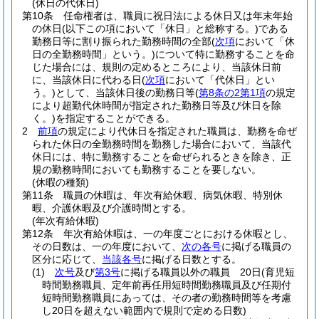
(休日の代休日)
第10条
任命権者は、職員に祝日法による休日又は年末年始
の休日
(以下この項において「休日」と総称する。)
である
勤務日等に割り振られた勤務時間の全部
(
次項
において「休
日の全勤務時間」という。)
について特に勤務することを命
じた場合には、規則の定めるところにより、当該休日前
に、当該休日に代わる日
(
次項
において「代休日」とい
う。)
として、当該休日後の勤務日等
(
第8条の2第1項
の規定
により超勤代休時間が指定された勤務日等及び休日を除
く。)
を指定することができる。
2
前項
の規定により代休日を指定された職員は、勤務を命ぜ
られた休日の全勤務時間を勤務した場合において、当該代
休日には、特に勤務することを命ぜられるときを除き、正
規の勤務時間においても勤務することを要しない。
(休暇の種類)
第11条
職員の休暇は、年次有給休暇、病気休暇、特別休
暇、介護休暇及び介護時間とする。
(年次有給休暇)
第12条
年次有給休暇は、一の年度ごとにおける休暇とし、
その日数は、一の年度において、
次の各号
に掲げる職員の
区分に応じて、
当該各号
に掲げる日数とする。
(1)
次号
及び
第3号
に掲げる職員以外の職員 20日
(育児短
時間勤務職員、定年前再任用短時間勤務職員及び任期付
短時間勤務職員にあっては、その者の勤務時間等を考慮
し20日を超えない範囲内で規則で定める日数)