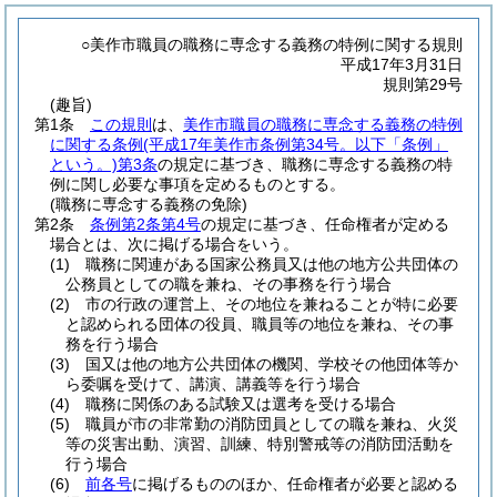
○美作市職員の職務に専念する義務の特例に関する規則
平成17年3月31日
規則第29号
(趣旨)
第1条
この規則
は、
美作市職員の職務に専念する義務の特例
に関する条例
(平成17年美作市条例第34号。以下「条例」
という。)
第3条
の規定に基づき、職務に専念する義務の特
例に関し必要な事項を定めるものとする。
(職務に専念する義務の免除)
第2条
条例第2条第4号
の規定に基づき、任命権者が定める
場合とは、次に掲げる場合をいう。
(1)
職務に関連がある国家公務員又は他の地方公共団体の
公務員としての職を兼ね、その事務を行う場合
(2)
市の行政の運営上、その地位を兼ねることが特に必要
と認められる団体の役員、職員等の地位を兼ね、その事
務を行う場合
(3)
国又は他の地方公共団体の機関、学校その他団体等か
ら委嘱を受けて、講演、講義等を行う場合
(4)
職務に関係のある試験又は選考を受ける場合
(5)
職員が市の非常勤の消防団員としての職を兼ね、火災
等の災害出動、演習、訓練、特別警戒等の消防団活動を
行う場合
(6)
前各号
に掲げるもののほか、任命権者が必要と認める