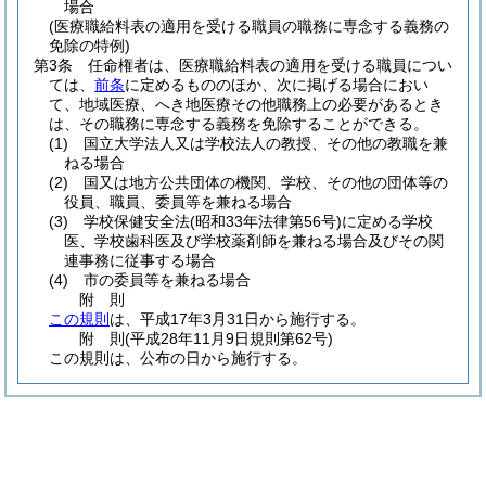
場合
(医療職給料表の適用を受ける職員の職務に専念する義務の
免除の特例)
第3条
任命権者は、医療職給料表の適用を受ける職員につい
ては、
前条
に定めるもののほか、次に掲げる場合におい
て、地域医療、へき地医療その他職務上の必要があるとき
は、その職務に専念する義務を免除することができる。
(1)
国立大学法人又は学校法人の教授、その他の教職を兼
ねる場合
(2)
国又は地方公共団体の機関、学校、その他の団体等の
役員、職員、委員等を兼ねる場合
(3)
学校保健安全法
(昭和33年法律第56号)
に定める学校
医、学校歯科医及び学校薬剤師を兼ねる場合及びその関
連事務に従事する場合
(4)
市の委員等を兼ねる場合
附
則
この規則
は、平成17年3月31日から施行する。
附
則
(平成28年11月9日
規則第62号)
この規則は、公布の日から施行する。