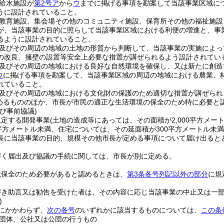
給水施設が
第2号ア
から
ウ
までに掲げる事項を勘案して当該事業区域に
うに設計されていること。
教育施設、集会場その他のコミュニティ施設、保育所その他の福祉施設
が、当該事業の目的に照らして当該事業区域における利便の増進と、事
るように設計されていること。
及びその周辺の地域の土地の形質から判断して、当該事業の実施によっ
の改良、擁壁の設置等安全上必要な措置が講ぜられるよう設計されてい
及びその周辺の地域における良好な自然環境を確保し、又は新たに創造
ウ
に掲げる事項を勘案して、当該事業区域の周辺の地域における農業、
れていること。
及びその周辺の地域における文化財の保護のため適切な措置が講ぜられ
めるもののほか、市長が市民の適正な生活環境の保全のため特に必要と
び事前協議)
規定する開発事業
(土地の造成等にあっては、その面積が2,000平方メ
0平方メートル未満、住宅については、その延面積が300平方メートル未
長に当該事業の目的、規模その他市長が定める事項について届け出ると
づく届出及び協議の手続に関しては、市長が別に定める。
境保全のため必要があると認めるときは、
第3条各号列記以外の部分
に規
づき助言又は勧告を受けた者は、その内容に応じ当該事業の中止又は一
)
にかかわらず、
次の各号
のいずれかに該当するものについては、
この条
団体、公社又は公団の行うもの