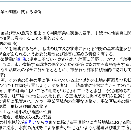
事業の調整に関する条例
、国及び県の施策と相まって開発事業の実施の基準、手続その他開発に
の確保に寄与することを目的とする。
民の責務)
の目的を達成するため、地域の現在及び将来にわたる開発の基本構想及
保全が図られるよう必要な規制及び誘導に努める責務を有する。
事業活動が
前項
の規定に基づいて定められた計画に即応し、かつ、当該
ともに、市が実施する環境の保全のための施策に協力する責務を有する
正な生活環境の保全に努めるとともに、市が行う施策に積極的に協力し
準)
、河川その他の公共の用に供せられている土地以外の土地の区画及び形
の他の工作物を設置しようとする者は、当該事業の実施に当たって次に
が、市の計画においてその用途が限定されているときは、予定建築物の
広場、駐車場その他公共の用に供する空地が次に掲げる事項を勘案して
で適切に配置され、かつ、事業区域内の主要な道路が、事業区域外の相
規模、形状及び周辺の状況
の土地の地形及び地盤の性質
の用途、敷地の規模及び配置
の排水施設が
前号ア
から
ウ
までに掲げる事項並びに当該地域における降
域に溢水、水質の汚濁等による被害が生じないような構造及び能力で適