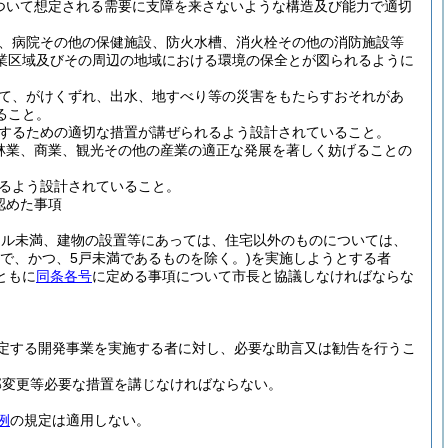
ついて想定される需要に支障を来さないような構造及び能力で適切
、病院その他の保健施設、防火水槽、消火栓その他の消防施設等
業区域及びその周辺の地域における環境の保全とが図られるように
て、がけくずれ、出水、地すべり等の災害をもたらすおそれがあ
ること。
するための適切な措置が講ぜられるよう設計されていること。
林業、商業、観光その他の産業の適正な発展を著しく妨げることの
るよう設計されていること。
認めた事項
ートル未満、建物の設置等にあっては、住宅以外のものについては、
満で、かつ、5戸未満であるものを除く。)
を実施しようとする者
ともに
同条各号
に定める事項について市長と協議しなければならな
定する開発事業を実施する者に対し、必要な助言又は勧告を行うこ
部変更等必要な措置を講じなければならない。
例
の規定は適用しない。