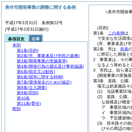
美作市開発事業の調整に関する条例
○美作市開発
平成17年3月31日 条例第22号
(目的)
(平成17年3月31日施行)
第1条
この条例
は
で安全な生活環境
条項目次
沿革
(市、事業者及び市
本則
第2条
市は、
前条
第1条
(目的)
に即応した開発と
第2条
(市、事業者及び市民の責務)
2
事業者は、その
第3条
(開発事業の実施基準)
なるよう努めると
第4条
(開発行為の届出及び事前協議)
3
市民は、自ら適
第5条
(助言又は勧告)
(開発事業の実施基
第6条
(国等に関する特例)
第3条
道路、公園
第7条
(環境保全のための協定)
場又は娯楽施設そ
第8条
(立入調査)
(1)
当該事業区域
第9条
(罰則)
(2)
道路、公園、
第10条
な規模及び構造
第11条
(委任)
ア
事業区域の
附則
イ
事業区域内
ウ
予定建築物
(3)
排水路その他
びその周辺の地