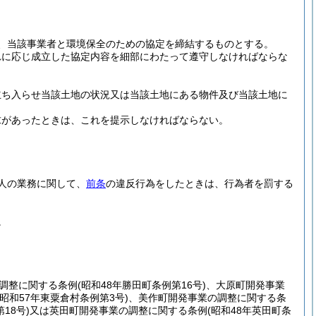
、当該事業者と環境保全のための協定を締結するものとする。
れに応じ成立した協定内容を細部にわたって遵守しなければならな
立ち入らせ当該土地の状況又は当該土地にある物件及び当該土地に
求があったときは、これを提示しなければならない。
人の業務に関して、
前条
の違反行為をしたときは、行為者を罰する
。
調整に関する条例
(昭和48年勝田町条例第16号)
、大原町開発事業
(昭和57年東粟倉村条例第3号)
、美作町開発事業の調整に関する条
18号)
又は英田町開発事業の調整に関する条例
(昭和48年英田町条