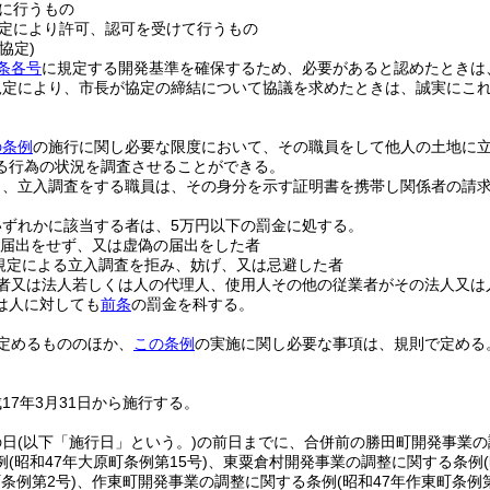
に行うもの
定により許可、認可を受けて行うもの
協定)
条各号
に規定する開発基準を確保するため、必要があると認めたときは
規定により、市長が協定の締結について協議を求めたときは、誠実にこ
の条例
の施行に関し必要な限度において、その職員をして他人の土地に
る行為の状況を調査させることができる。
り、立入調査をする職員は、その身分を示す証明書を携帯し関係者の請
いずれかに該当する者は、5万円以下の罰金に処する。
届出をせず、又は虚偽の届出をした者
規定による立入調査を拒み、妨げ、又は忌避した者
者又は法人若しくは人の代理人、使用人その他の従業者がその法人又は
は人に対しても
前条
の罰金を科する。
定めるもののほか、
この条例
の実施に関し必要な事項は、規則で定める
17年3月31日から施行する。
の日
(以下「施行日」という。)
の前日までに、合併前の勝田町開発事業の
例
(昭和47年大原町条例第15号)
、東粟倉村開発事業の調整に関する条例
町条例第2号)
、作東町開発事業の調整に関する条例
(昭和47年作東町条例第