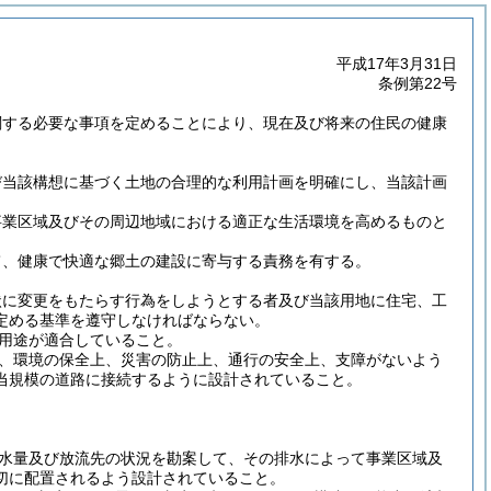
平成17年3月31日
条例第22号
関する必要な事項を定めることにより、現在及び将来の住民の健康
び当該構想に基づく土地の合理的な利用計画を明確にし、当該計画
事業区域及びその周辺地域における適正な生活環境を高めるものと
。
て、健康で快適な郷土の建設に寄与する責務を有する。
状に変更をもたらす行為をしようとする者及び当該用地に住宅、工
定める基準を遵守しなければならない。
用途が適合していること。
、環境の保全上、災害の防止上、通行の安全上、支障がないよう
当規模の道路に接続するように設計されていること。
水量及び放流先の状況を勘案して、その排水によって事業区域及
切に配置されるよう設計されていること。