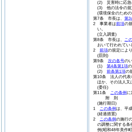
(2)
災害時に応急
(3)
他の法令の規
(環境保全のための
第7条
市長は、
第3
2
事業者は
前項
の
い。
(立入調査)
第8条
市長は、
こ
おいて行われてい
2
前項
の規定によ
(罰則)
第9条
次の各号
の
(1)
第4条第1項
の
(2)
前条第1項
の
第10条
法人の代表
ほか、その法人又
(委任)
第11条
この条例
に
附
則
(施行期日)
1
この条例
は、平成
(経過措置)
2
この条例
の施行
の調整に関する条
例
(昭和48年美作