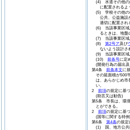
(4)
水道その他の
に配置されるよ
(5)
学校その他の
公共、公益施設
適切に配置され
(6)
当該事業区域
るときは、地盤
(7)
当該事業区域
(8)
第2号ア
及び
ないよう設計さ
(9)
当該事業区域
(10)
前各号
に定
(開発行為の届出及
第4条
前条本文
に
その延面積が50
は、あらかじめ市
い。
2
前項
の規定に基
(助言又は勧告)
第5条
市長は、環
とができる。
2
前項
の規定に基
(国等に関する特例
第6条
第4条
の規定
(1)
国、地方公共