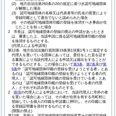
(2)
地方自治法第260条の20の規定に基づき認可地縁団体
が解散した場合
(3)
認可地縁団体の名称又は代表者等の氏名の変更により
登録印鑑として適当でないと認められた場合
(4)
その他認可地縁団体印鑑の登録を抹消すべき事由が生
じたことを知った場合
2
市長は、認可地縁団体の登録の廃止の申請があったとき
は、審査した上、当該申請に係る認可地縁団体印鑑の登録
を抹消するものとする。
(代理人による申請等)
第12条
地方自治法施行規則第19条第1項第1号トに規定する
代理人を置いている団体にあっては、委任をした旨を証す
る書面により当該代理人による申請又は届出をすることが
できるものとする。
この場合において
第3条
、
第7条
及び
第
9条
中「認可地縁団体印鑑の登録を受けようとする者」とあ
るのは「認可地縁団体印鑑の登録を受けようとする者の代
理人」と「認可地縁団体印鑑の登録を受けている者」とあ
るのは「認可地縁団体印鑑の登録を受けている者の代理
人」とそれぞれ読み替えるものとする。
2
前項
の代理人による申請において、当該代理人に市外の者
を置いた場合にあっては、その者が住所を有する市町村に
登録している個人の印鑑を申請書に押印し、その印鑑に係
る登録証明書を添付するものとする。
(閲覧の禁止)
第13条
市長は、認可地縁団体印鑑登録原票その他認可地縁