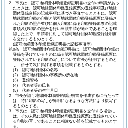
2
市長は、認可地縁団体印鑑登録証明書の交付の申請があっ
たときは、認可地縁団体印鑑登録原票の登録事項及び地縁
団体登録台帳の記載事項に基づき審査するとともに、認可
地縁団体印鑑の印影と認可地縁団体印鑑登録原票に登録さ
れた印影の照合並びに個人印鑑に係る印鑑登録原票の記載
事項及び印影の照合を行い当該申請が適正であることを確
認した上で、申請者に対して認可地縁団体印鑑登録証明書
を交付するものとする。
(認可地縁団体印鑑登録証明書の記載事項等)
第8条
認可地縁団体印鑑登録証明書は、認可地縁団体印鑑の
登録を受けているものに係る認可地縁団体印鑑登録原票に
登録されている印影の写しについて市長が証明するものと
し、併せて次に掲げる事項を記載するものとする。
(1)
認可地縁団体の名称
(2)
認可地縁団体の事務所の所在地
(3)
登録資格
(4)
代表者等の氏名
(5)
代表者等の生年月日
2
市長が認可地縁団体印鑑登録証明書を作成するに当たって
は、特に印影の写しが鮮明になるような方法により複写す
るものとする。
3
市長は、認可地縁団体印鑑登録証明書を交付する場合に
は、その末尾に認可地縁団体印鑑登録原票に登録されてい
る印影の写しであることに相違ない旨を記載するものとす
る。