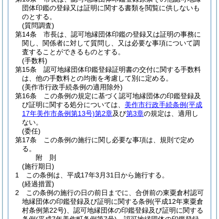
団体印鑑の登録又は証明に関する書類を閲覧に供しないも
のとする。
(質問調査)
第14条
市長は、認可地縁団体印鑑の登録又は証明の事務に
関し、関係者に対して質問し、又は必要な事項について調
査することができるものとする。
(手数料)
第15条
認可地縁団体印鑑登録証明書の交付に関する手数料
は、他の手数料との均衡を考慮して別に定める。
(美作市行政手続条例の適用除外)
第16条
この条例の規定に基づく認可地縁団体の印鑑登録及
び証明に関する処分については、
美作市行政手続条例
(平成
17年美作市条例第13号)
第2章
及び
第3章
の規定は、適用し
ない。
(委任)
第17条
この条例の施行に関し必要な事項は、規則で定め
る。
附
則
(施行期日)
1
この条例は、平成17年3月31日から施行する。
(経過措置)
2
この条例の施行の日の前日までに、合併前の東粟倉村認可
地縁団体の印鑑登録及び証明に関する条例
(平成12年東粟倉
村条例第22号)
、認可地縁団体の印鑑登録及び証明に関する