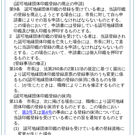
(認可地縁団体印鑑登録の廃止の申請)
第9条
認可地縁団体印鑑の登録を受けている者は、当該印鑑
の登録を廃止しようとする場合には、市長に対して自ら申
請書によりその旨を申請しなければならないものとする。
この場合において、申請書には登録している認可地縁団体
印鑑及び個人印鑑を押印するものとする。
2
認可地縁団体印鑑の登録を受けている者は、当該登録され
た認可地縁団体印鑑を亡失した場合には、市長に対して直
ちに当該印鑑の登録の廃止を申請しなければならないもの
とする。
この場合において、申請書には個人印鑑を押印す
るものとする。
(登録事項の修正)
第10条
市長は、法第260条の2第11項の規定に基づく届出に
より認可地縁団体印鑑登録原票の登録事項のうち変更に係
るもの
(認可地縁団体印鑑の登録の抹消に係るものを除
く。)
が生じたときは、職権によりこれを修正するものとす
る。
(認可地縁団体印鑑登録の抹消)
第11条
市長は、次に掲げる場合には、職権により認可地縁
団体印鑑の登録を抹消するものとする。
この場合におい
て、
第3号
又は
第4号
の事由による登録の抹消については、
当該印鑑登録を受けている者にその旨を通知するものとす
る。
(1)
認可地縁団体印鑑の登録を受けている者の登録資格に
変更が生じた場合