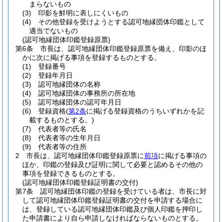
まらないもの
(3)
印影を鮮明に表しにくいもの
(4)
その他登録を受けようとする認可地縁団体印鑑として
適当でないもの
(認可地縁団体印鑑登録原票)
第6条
市長は、認可地縁団体印鑑登録原票を備え、印影のほ
かに次に掲げる事項を登録するものとする。
(1)
登録番号
(2)
登録年月日
(3)
認可地縁団体の名称
(4)
認可地縁団体の事務所の所在地
(5)
認可地縁団体の認可年月日
(6)
登録資格
(
第2条
に掲げる登録資格のうちいずれかを記
載するものとする。)
(7)
代表者等の氏名
(8)
代表者等の生年月日
(9)
代表者等の住所
2
市長は、認可地縁団体印鑑登録原票に
前項
に掲げる事項の
ほか、印鑑の登録及び証明に関して必要と認めるその他の
事項を登録できるものとする。
(認可地縁団体印鑑登録証明書の交付)
第7条
認可地縁団体印鑑の登録を受けている者は、市長に対
して認可地縁団体印鑑登録証明書の交付を申請する場合に
は、登録している認可地縁団体印鑑及び個人印鑑を押印し
た申請書により自ら申請しなければならないものとする。