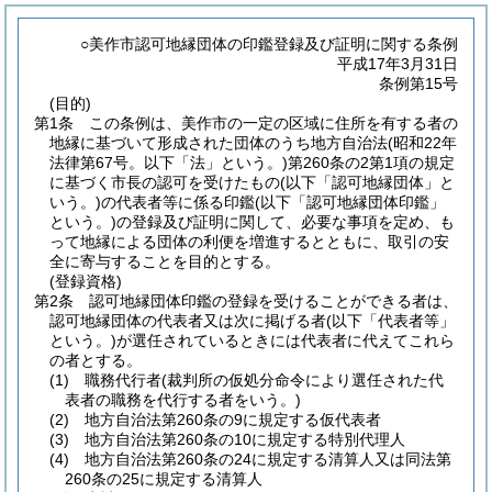
○美作市認可地縁団体の印鑑登録及び証明に関する条例
平成17年3月31日
条例第15号
(目的)
第1条
この条例は、美作市の一定の区域に住所を有する者の
地縁に基づいて形成された団体のうち地方自治法
(昭和22年
法律第67号。以下「法」という。)
第260条の2第1項の規定
に基づく市長の認可を受けたもの
(以下「認可地縁団体」と
いう。)
の代表者等に係る印鑑
(以下「認可地縁団体印鑑」
という。)
の登録及び証明に関して、必要な事項を定め、も
って地縁による団体の利便を増進するとともに、取引の安
全に寄与することを目的とする。
(登録資格)
第2条
認可地縁団体印鑑の登録を受けることができる者は、
認可地縁団体の代表者又は次に掲げる者
(以下「代表者等」
という。)
が選任されているときには代表者に代えてこれら
の者とする。
(1)
職務代行者
(裁判所の仮処分命令により選任された代
表者の職務を代行する者をいう。)
(2)
地方自治法第260条の9に規定する仮代表者
(3)
地方自治法第260条の10に規定する特別代理人
(4)
地方自治法第260条の24に規定する清算人又は同法第
260条の25に規定する清算人