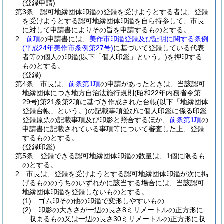
(登録申請)
第3条
認可地縁団体印鑑の登録を受けようとする者は、登録
を受けようとする認可地縁団体印鑑を自ら持参して、市長
に対して申請書によりその旨を申請するものとする。
2
前項
の申請書には、
美作市印鑑登録及び証明に関する条例
(平成24年美作市条例第27号)
に基づいて登録している代表
者等の個人の印鑑
(以下「個人印鑑」という。)
を押印する
ものとする。
(登録)
第4条
市長は、
前条第1項
の申請があったときは、当該認可
地縁団体につき地方自治法施行規則
(昭和22年内務省令第
29号)
第21条第2項に基づき作成された台帳
(以下「地縁団体
登録台帳」という。)
の記載事項並びに個人印鑑に係る印鑑
登録原票の記載事項及び印影と照合するほか、
前条第1項
の
申請書に記載されている事項等について審査した上、登録
するものとする。
(登録印鑑)
第5条
登録できる認可地縁団体印鑑の数量は、1個に限るも
のとする。
2
市長は、登録を受けようとする認可地縁団体印鑑が次に掲
げるもののうちのいずれかに該当する場合には、当該認可
地縁団体印鑑を登録しないものとする。
(1)
ゴム印その他の印鑑で変形しやすいもの
(2)
印影の大きさが一辺の長さ8ミリメートルの正方形に
収まるもの又は一辺の長さ30ミリメートルの正方形に収